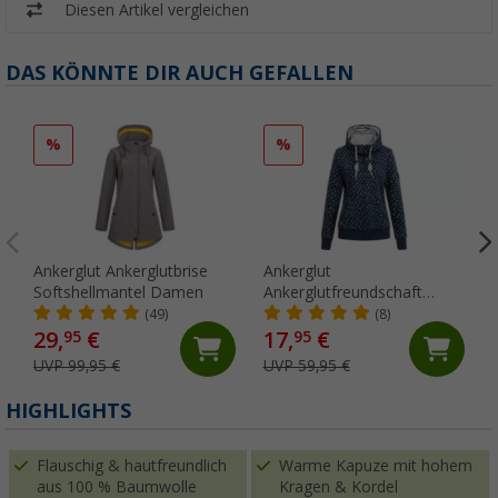
Diesen Artikel vergleichen
DAS KÖNNTE DIR AUCH GEFALLEN
%
%
Ankerglut Ankerglutbrise
Ankerglut
Softshellmantel Damen
Ankerglutfreundschaft
Damen Sweatjacke
(49)
(8)
29,
€
17,
€
95
95
UVP 99,95 €
UVP 59,95 €
HIGHLIGHTS
Flauschig & hautfreundlich
Warme Kapuze mit hohem
aus 100 % Baumwolle
Kragen & Kordel