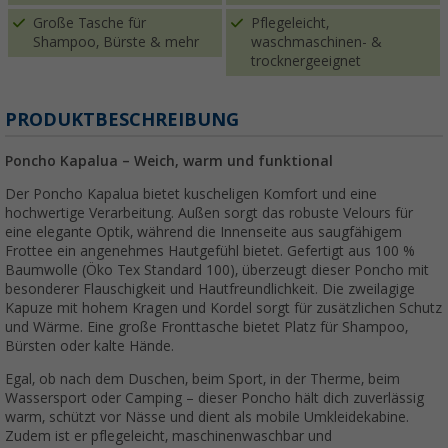
Große Tasche für
Pflegeleicht,
Shampoo, Bürste & mehr
waschmaschinen- &
trocknergeeignet
PRODUKTBESCHREIBUNG
Poncho Kapalua – Weich, warm und funktional
Der Poncho Kapalua bietet kuscheligen Komfort und eine
hochwertige Verarbeitung. Außen sorgt das robuste Velours für
eine elegante Optik, während die Innenseite aus saugfähigem
Frottee ein angenehmes Hautgefühl bietet. Gefertigt aus 100 %
Baumwolle (Öko Tex Standard 100), überzeugt dieser Poncho mit
besonderer Flauschigkeit und Hautfreundlichkeit. Die zweilagige
Kapuze mit hohem Kragen und Kordel sorgt für zusätzlichen Schutz
und Wärme. Eine große Fronttasche bietet Platz für Shampoo,
Bürsten oder kalte Hände.
Egal, ob nach dem Duschen, beim Sport, in der Therme, beim
Wassersport oder Camping – dieser Poncho hält dich zuverlässig
warm, schützt vor Nässe und dient als mobile Umkleidekabine.
Zudem ist er pflegeleicht, maschinenwaschbar und