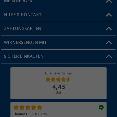
MEIN BERGER
Filiale finden
HILFE & KONTAKT
Vorteilskarte
Blog
ZAHLUNGSARTEN
FAQ & Kontakt
Produkttester
Versandinformationen
WIR VERSENDEN MIT
Jobs & Karriere
Click & Collect
SICHER EINKAUFEN
Geschenkgutschein
Rücksendung
Berger Bewusst
Eure Bewertungen
Bestellstatus
Über uns
4,43
Hauptkatalog
Gut
Händler werden
Thomas D.
05.08.2026
Kla