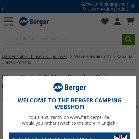
-20% auf Kleidung und Schuhe
Mit dem Aktionscode
20SSV
Damenshirts, -blusen & -pullover
Wave Hawaii Cotton Kapalua
Unisex Poncho
Wave Hawaii Cotton Kapalua Unisex
Poncho
(1)
Art.-Nr.: 848116L
WELCOME TO THE BERGER CAMPING
WEBSHOP!
You are currently on www.fritz-berger.de.
Would you rather switch to the store in English?