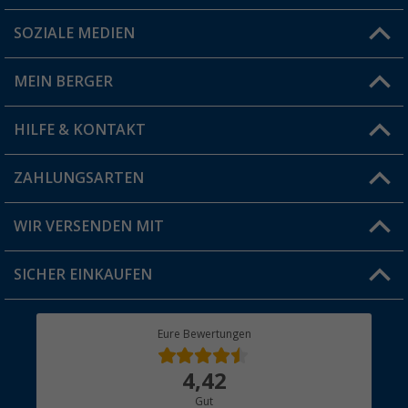
SOZIALE MEDIEN
Du hast eine Frage?
MEIN BERGER
Filiale finden
HILFE & KONTAKT
Vorteilskarte
Blog
ZAHLUNGSARTEN
FAQ & Kontakt
Produkttester
Versandinformationen
WIR VERSENDEN MIT
Jobs & Karriere
Click & Collect
SICHER EINKAUFEN
Geschenkgutschein
Rücksendung
Berger Bewusst
Eure Bewertungen
Bestellstatus
Über uns
4,42
Hauptkatalog
Gut