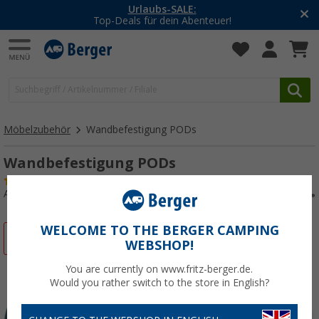
Urlaubs-SALE:
Top-Deals für dein Abenteuer!
Möbelzubehör
Wandbefestigung PODs
Wandbefestigung PODs
(2)
Art.-Nr.: 226070
WELCOME TO THE BERGER CAMPING
%
WEBSHOP!
You are currently on www.fritz-berger.de.
Would you rather switch to the store in English?