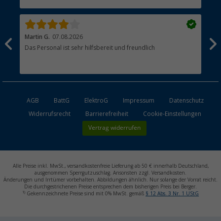
Händler werden
Martin G.
07.08.2026
Jue
Das Personal ist sehr hilfsbereit und freundlich
Per
AGB
BattG
ElektroG
Impressum
Datenschutz
Widerrufsrecht
Barrierefreiheit
Cookie-Einstellungen
Vertrag widerrufen
Alle Preise inkl. MwSt., versandkostenfreie Lieferung ab 50 € innerhalb Deutschland,
ausgenommen Sperrgutzuschlag. Ansonsten zzgl. Versandkosten.
Änderungen und Irrtümer vorbehalten. Abbildungen ähnlich. Nur solange der Vorrat reicht.
Die durchgestrichenen Preise entsprechen dem bisherigen Preis bei Berger.
1)
Gekennzeichnete Preise sind mit 0% MwSt. gemäß
§ 12 Abs. 3 Nr. 1 UStG