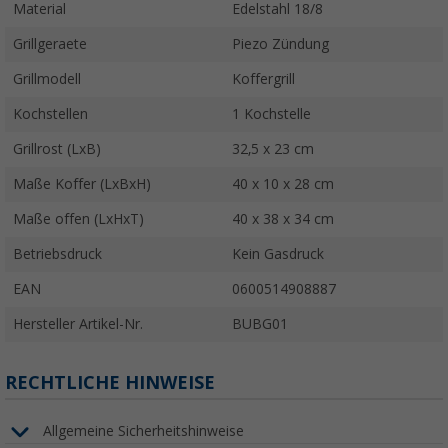
Material
Edelstahl 18/8
Grillgeraete
Piezo Zündung
Grillmodell
Koffergrill
Kochstellen
1 Kochstelle
Grillrost (LxB)
32,5 x 23 cm
Maße Koffer (LxBxH)
40 x 10 x 28 cm
Maße offen (LxHxT)
40 x 38 x 34 cm
Betriebsdruck
Kein Gasdruck
EAN
0600514908887
Hersteller Artikel-Nr.
BUBG01
RECHTLICHE HINWEISE
Allgemeine Sicherheitshinweise