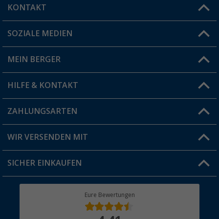
KONTAKT
SOZIALE MEDIEN
Du hast eine Frage?
MEIN BERGER
Filiale finden
HILFE & KONTAKT
Vorteilskarte
Blog
ZAHLUNGSARTEN
FAQ & Kontakt
Produkttester
Versandinformationen
WIR VERSENDEN MIT
Jobs & Karriere
Click & Collect
SICHER EINKAUFEN
Geschenkgutschein
Rücksendung
Berger Bewusst
Eure Bewertungen
Bestellstatus
Über uns
Hauptkatalog