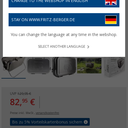
CHANGE TO THE WEBSHOP IN ENGLISH
STAY ON WWW.FRITZ-BERGER.DE
You can change the language at any time in the webshop.
SELECT ANOTHER LANGUAGE
UVP
129,95 €
82,
€
95
Preise inkl. MwSt.,
versandkostenfrei
Bis zu 5% Vorteilskartenbonus sichern