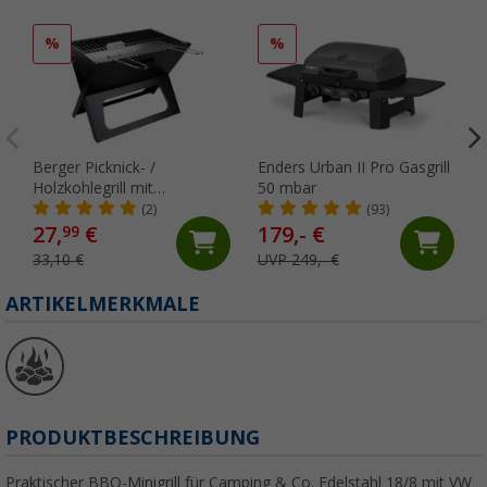
%
%
Berger Picknick- /
Enders Urban II Pro Gasgrill
Holzkohlegrill mit
50 mbar
Klappmechanismus
(2)
(93)
27,
€
179,- €
99
33,10 €
UVP 249,- €
ARTIKELMERKMALE
PRODUKTBESCHREIBUNG
Praktischer BBQ-Minigrill für Camping & Co. Edelstahl 18/8 mit VW