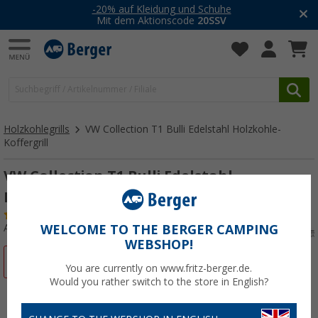
-20% auf Kleidung und Schuhe
Mit dem Aktionscode
20SSV
Holzkohlegrills
VW Collection T1 Bulli Edelstahl Holzkohle-
Koffergrill
VW Collection T1 Bulli Edelstahl
Holzkohle-Koffergrill
(3)
Art.-Nr.: 523440
WELCOME TO THE BERGER CAMPING
WEBSHOP!
%
You are currently on www.fritz-berger.de.
Would you rather switch to the store in English?