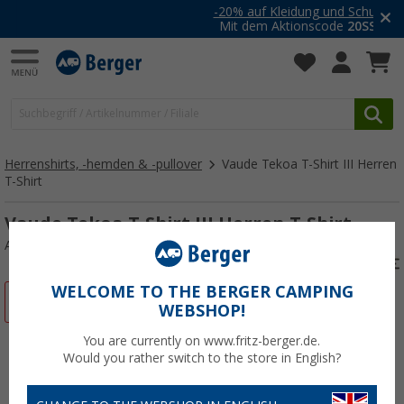
-20% auf Kleidung und Schuhe
Mit dem Aktionscode
20SSV
Herrenshirts, -hemden & -pullover
Vaude Tekoa T-Shirt III Herren
T-Shirt
Vaude Tekoa T-Shirt III Herren T-Shirt
Art.-Nr.: 806043XXXL
WELCOME TO THE BERGER CAMPING
%
WEBSHOP!
You are currently on www.fritz-berger.de.
Would you rather switch to the store in English?