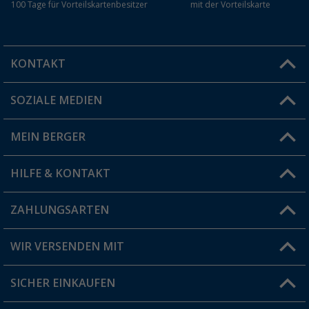
100 Tage für Vorteilskartenbesitzer
mit der Vorteilskarte
KONTAKT
SOZIALE MEDIEN
Du hast eine Frage?
MEIN BERGER
Filiale finden
HILFE & KONTAKT
Vorteilskarte
Blog
ZAHLUNGSARTEN
FAQ & Kontakt
Produkttester
Versandinformationen
WIR VERSENDEN MIT
Jobs & Karriere
Click & Collect
SICHER EINKAUFEN
Geschenkgutschein
Rücksendung