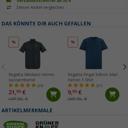
Versandkostenfrei ab 50 €
Diesen Artikel vergleichen
DAS KÖNNTE DIR AUCH GEFALLEN
%
%
Regatta Mindano Herren
Regatta Fingal Edition Marl
Kurzarmhemd
Herren T-Shirt
(20)
(21)
21,
€
9,
€
95
95
UVP 50,- €
UVP 35,- €
ARTIKELMERKMALE