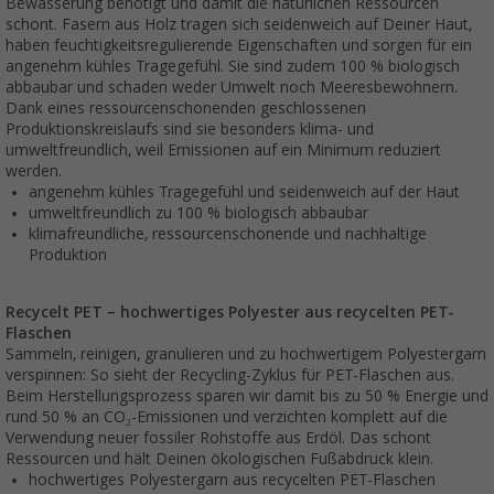
Bewässerung benötigt und damit die natürlichen Ressourcen
schont. Fasern aus Holz tragen sich seidenweich auf Deiner Haut,
haben feuchtigkeitsregulierende Eigenschaften und sorgen für ein
angenehm kühles Tragegefühl. Sie sind zudem 100 % biologisch
abbaubar und schaden weder Umwelt noch Meeresbewohnern.
Dank eines ressourcenschonenden geschlossenen
Produktionskreislaufs sind sie besonders klima- und
umweltfreundlich, weil Emissionen auf ein Minimum reduziert
werden.
angenehm kühles Tragegefühl und seidenweich auf der Haut
umweltfreundlich zu 100 % biologisch abbaubar
klimafreundliche, ressourcenschonende und nachhaltige
Produktion
Recycelt PET – hochwertiges Polyester aus recycelten PET-
Flaschen
Sammeln, reinigen, granulieren und zu hochwertigem Polyestergarn
verspinnen: So sieht der Recycling-Zyklus für PET-Flaschen aus.
Beim Herstellungsprozess sparen wir damit bis zu 50 % Energie und
rund 50 % an CO₂-Emissionen und verzichten komplett auf die
Verwendung neuer fossiler Rohstoffe aus Erdöl. Das schont
Ressourcen und hält Deinen ökologischen Fußabdruck klein.
hochwertiges Polyestergarn aus recycelten PET-Flaschen