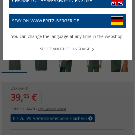
CHANGE TO THE WEBSHOP IN ENGLISH
STAY ON WWW.FRITZ-BERGER.DE
You can change the language at any time in the webshop.
SELECT ANOTHER LANGUAGE
UVP
50,- €
39,
€
95
Preise inkl. MwSt.,
zzgl. Versandkosten
Bis zu 5% Vorteilskartenbonus sichern