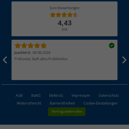
Berger Bewusst
Eure Bewertungen
Bestellstatus
Über uns
4,43
Hauptkatalog
Gut
Händler werden
Joachim K.
06.08.2026
And
l
?? Absolut, läuft alles Problemlos
Sch
he
esen
AGB
BattG
ElektroG
Impressum
Datenschutz
Widerrufsrecht
Barrierefreiheit
Cookie-Einstellungen
Vertrag widerrufen