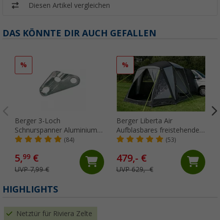
Diesen Artikel vergleichen
DAS KÖNNTE DIR AUCH GEFALLEN
%
%
Berger 3-Loch
Berger Liberta Air
Schnurspanner Aluminium,
Aufblasbares freistehendes
10er-Set
Busvorzelt, Anbauhöhe 170
(84)
(53)
- 210 cm
5,
€
479,- €
99
UVP 7,99 €
UVP 629,- €
HIGHLIGHTS
Netztür für Riviera Zelte