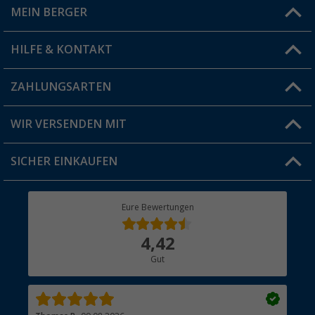
MEIN BERGER
Filiale finden
HILFE & KONTAKT
Vorteilskarte
Blog
ZAHLUNGSARTEN
FAQ & Kontakt
Produkttester
Versandinformationen
WIR VERSENDEN MIT
Jobs & Karriere
Click & Collect
SICHER EINKAUFEN
Geschenkgutschein
Rücksendung
Berger Bewusst
Eure Bewertungen
Bestellstatus
Über uns
4,42
Hauptkatalog
Gut
Händler werden