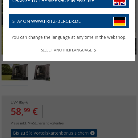
CHANGE TO THE WEBSHOP IN ENGLISH
STAY ON WWW.FRITZ-BERGER.DE
You can change the language at any time in the webshop.
SELECT ANOTHER LANGUAGE
UVP
95,- €
58,
€
99
Preise inkl. MwSt.,
versandkostenfrei
Bis zu 5% Vorteilskartenbonus sichern