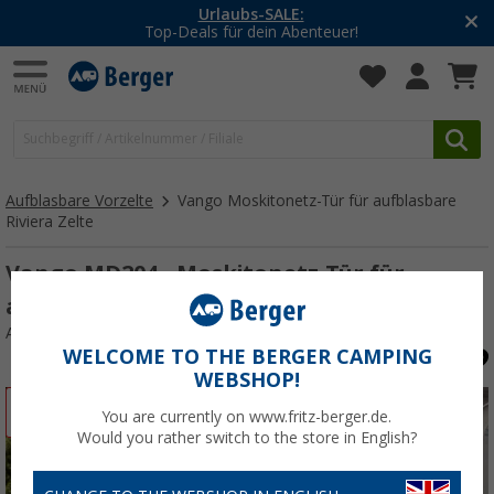
Urlaubs-SALE:
Top-Deals für dein Abenteuer!
Aufblasbare Vorzelte
Vango Moskitonetz-Tür für aufblasbare
Riviera Zelte
Vango MD204 - Moskitonetz-Tür für
aufblasbares Riviera 330 Vorzelt
Art.-Nr.: 716282
WELCOME TO THE BERGER CAMPING
WEBSHOP!
%
You are currently on www.fritz-berger.de.
Would you rather switch to the store in English?