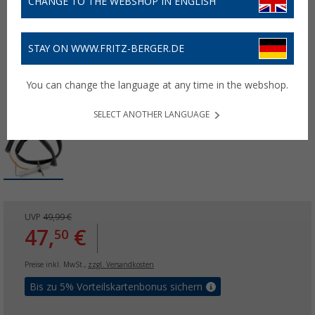
CHANGE TO THE WEBSHOP IN ENGLISH
STAY ON WWW.FRITZ-BERGER.DE
You can change the language at any time in the webshop.
SELECT ANOTHER LANGUAGE
UVP
49,99 €
47,
€
50
Preise inkl. MwSt.,
zzgl. Versandkosten
Bis zu 5% Vorteilskartenbonus sichern