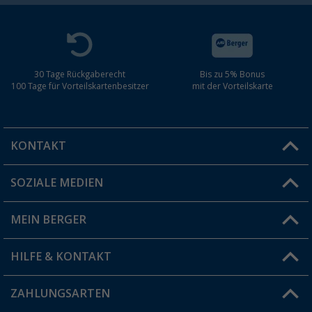
30 Tage Rückgaberecht
Bis zu 5% Bonus
100 Tage für Vorteilskartenbesitzer
mit der Vorteilskarte
KONTAKT
SOZIALE MEDIEN
Du hast eine Frage?
MEIN BERGER
Filiale finden
HILFE & KONTAKT
Vorteilskarte
Blog
ZAHLUNGSARTEN
FAQ & Kontakt