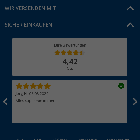
Produkttester
Versandinformationen
WIR VERSENDEN MIT
Jobs & Karriere
Click & Collect
SICHER EINKAUFEN
Geschenkgutschein
Rücksendung
Berger Bewusst
Eure Bewertungen
Bestellstatus
Über uns
4,42
Hauptkatalog
Gut
Händler werden
Jörg H.
08.08.2026
Kla
Alles super wie immer
Ein
und
Lei
Max
unk