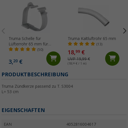
Truma Schelle für
Truma Kaltluftrohr 65 mm
Lüfterrohr 65 mm für
(13)
Truma Kaltluftrohre
(50)
18,
€
99
UVP 19,99 €
3,
€
20
(18,
99
€ / 1 m)
PRODUKTBESCHREIBUNG
Truma Zündkerze passend zu T. S3004
L= 53 cm
EIGENSCHAFTEN
EAN
4052816004617