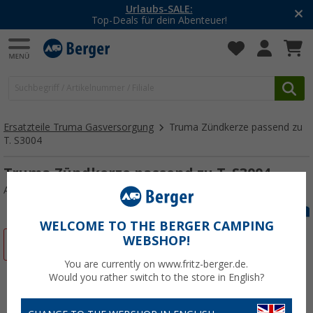
Urlaubs-SALE:
Top-Deals für dein Abenteuer!
Ersatzteile Truma Gasversorgung
Truma Zündkerze passend zu
T. S3004
Truma Zündkerze passend zu T. S3004
Art.-Nr.: 117233
WELCOME TO THE BERGER CAMPING
WEBSHOP!
%
You are currently on www.fritz-berger.de.
Would you rather switch to the store in English?