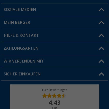
SOZIALE MEDIEN
Du hast eine Frage?
MEIN BERGER
Filiale finden
HILFE & KONTAKT
Vorteilskarte
Blog
ZAHLUNGSARTEN
FAQ & Kontakt
Produkttester
Versandinformationen
WIR VERSENDEN MIT
Jobs & Karriere
Click & Collect
SICHER EINKAUFEN
Geschenkgutschein
Rücksendung
Berger Bewusst
Eure Bewertungen
Bestellstatus
Über uns
4,43
Hauptkatalog
Gut