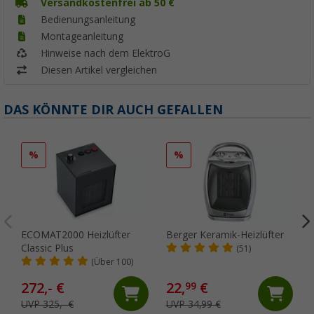
Versandkostenfrei ab 50 €
Bedienungsanleitung
Montageanleitung
Hinweise nach dem ElektroG
Diesen Artikel vergleichen
DAS KÖNNTE DIR AUCH GEFALLEN
%
%
ECOMAT2000 Heizlüfter
Berger Keramik-Heizlüfter
Classic Plus
(51)
(Über 100)
272,- €
22,
€
99
UVP 325,- €
UVP 34,99 €