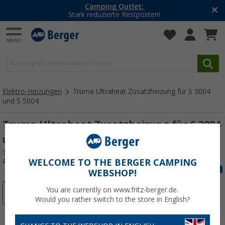
Camping Outlet:
Stark reduzierte Restposten!
Elektro-Heizungen
Truma Ultraheat Zusatzheizung für S 3004
und S 5004
Truma Ultraheat Zusatzheizung für S 3004
und S 5004
(17)
Art.-Nr.: 430980
WELCOME TO THE BERGER CAMPING
WEBSHOP!
You are currently on www.fritz-berger.de.
%
Would you rather switch to the store in English?