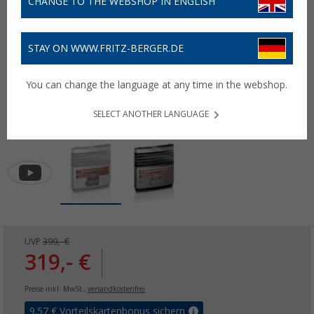
CHANGE TO THE WEBSHOP IN ENGLISH
STAY ON WWW.FRITZ-BERGER.DE
You can change the language at any time in the webshop.
SELECT ANOTHER LANGUAGE
UVP
399,- €
319,- €
Preise inkl. MwSt.,
versandkostenfrei
9,57
€ Vorteilskartenbonus sichern