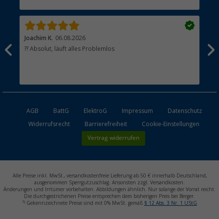
Händler werden
Joachim K.
06.08.2026
And
l
?? Absolut, läuft alles Problemlos
Sch
he
esen
AGB
BattG
ElektroG
Impressum
Datenschutz
Widerrufsrecht
Barrierefreiheit
Cookie-Einstellungen
Vertrag widerrufen
Alle Preise inkl. MwSt., versandkostenfreie Lieferung ab 50 € innerhalb Deutschland,
ausgenommen Sperrgutzuschlag. Ansonsten zzgl. Versandkosten.
Änderungen und Irrtümer vorbehalten. Abbildungen ähnlich. Nur solange der Vorrat reicht.
Die durchgestrichenen Preise entsprechen dem bisherigen Preis bei Berger.
1)
Gekennzeichnete Preise sind mit 0% MwSt. gemäß
§ 12 Abs. 3 Nr. 1 UStG