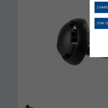
CHANG
STAY 