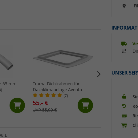
Fi
INFORMAT
Ve
Di
UNSER SER
hr 65 mm
Truma Dichtrahmen für
Truma Winkelansc
Dachklimaanlage Aventa
3)
(1)
(7)
Si
55,- €
Ko
14,
€
99
UVP 55,99 €
Bi
Cl
D6 E