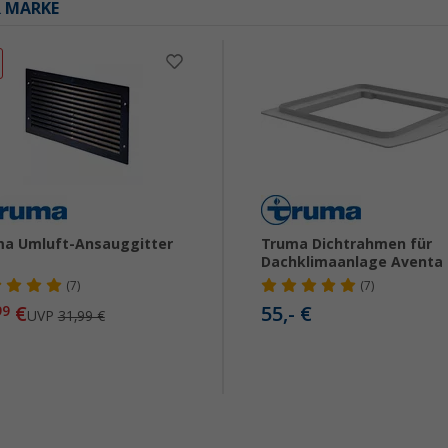
R MARKE
a Umluft-Ansauggitter
Truma Dichtrahmen für
Dachklimaanlage Aventa
(7)
(7)
€
55,- €
99
UVP
31,99 €