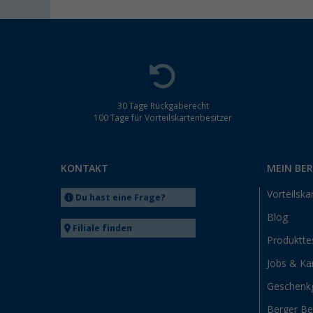
30 Tage Rückgaberecht
100 Tage für Vorteilskartenbesitzer
KONTAKT
MEIN BE
Vorteilska
Du hast eine Frage?
Blog
Filiale finden
Produktte
Jobs & Kar
Geschenk
Berger B