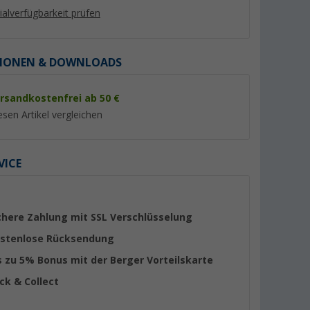
lialverfügbarkeit prüfen
IONEN & DOWNLOADS
rsandkostenfrei ab 50 €
esen Artikel vergleichen
VICE
hluss TB
Truma Winkelanschlussventil
Truma Frostcontrol
(5)
(2)
chere Zahlung mit SSL Verschlüsselung
21,
€
142,- €
95
stenlose Rücksendung
UVP 21,99 €
UVP 149,- €
s zu 5% Bonus mit der Berger Vorteilskarte
ick & Collect