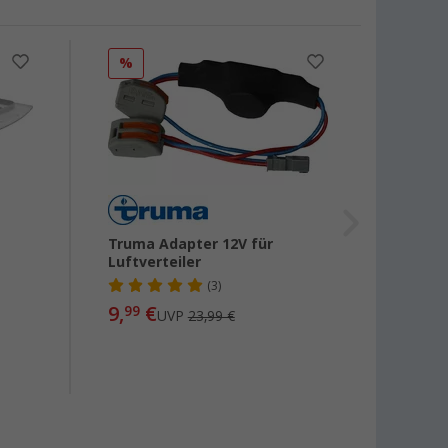
%
%
Truma Adapter 12V für
Truma
Luftverteiler
(3)
9,
€
142,-
99
UVP
23,99 €