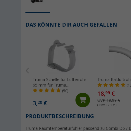
DAS KÖNNTE DIR AUCH GEFALLEN
Truma Schelle für Lüfterrohr
Truma Kaltluftro
65 mm für Truma
(1
Kaltluftrohre
(50)
18,
€
99
UVP 19,99 €
3,
€
20
(18,
99
€ / 1 m)
PRODUKTBESCHREIBUNG
Truma Raumtemperaturfühler passend zu Combi D6 / 