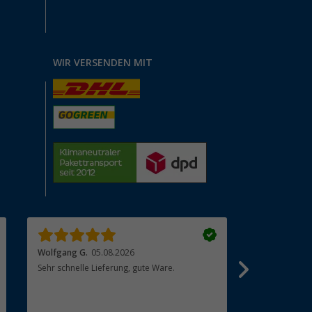
WIR VERSENDEN MIT
Wolfgang G.
05.08.2026
Andreas E.
0
Sehr schnelle Lieferung, gute Ware.
Schnelle Lief