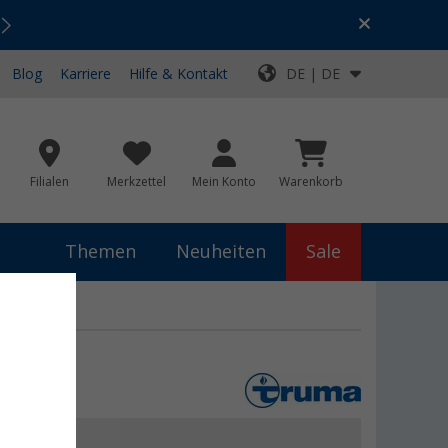
Urlaubs-SALE:
Top-Deals für dein Abenteuer!
Blog
Karriere
Hilfe & Kontakt
DE | DE
Filialen
Merkzettel
Mein Konto
Warenkorb
Themen
Neuheiten
Sale