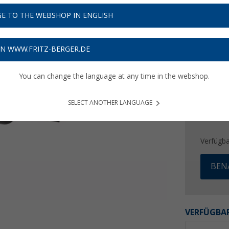
22,
9
E TO THE WEBSHOP IN ENGLISH
Preise inkl
Bis zu 
ON WWW.FRITZ-BERGER.DE
You can change the language at any time in the webshop.
SELECT ANOTHER LANGUAGE
Verfügba
BEN
VERFÜGBAR