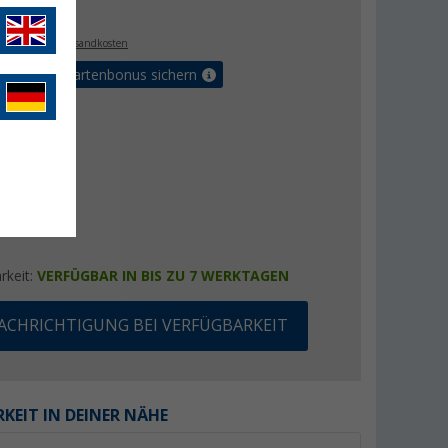
€
9
. MwSt.,
zzgl. Versandkosten
5% Vorteilskartenbonus sichern
rkeit:
VERFÜGBAR IN BIS ZU 7 WERKTAGEN
ACHRICHTIGUNG BEI VERFÜGBARKEIT
KEIT IN DEINER NÄHE