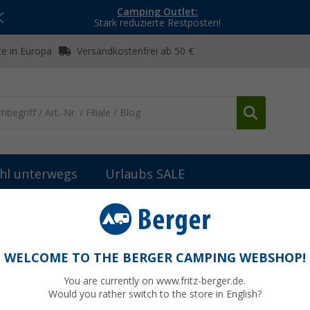
Camping Outlet:
Stark reduzierte Restposten!
e in Europa
Versandkostenfrei ab 50 €
hl unterwegs
Urlaubs SALE
eile Truma Klimaanlagen
Truma Raumtemperaturfühle
WELCOME TO THE BERGER CAMPING WEBSHOP!
You are currently on www.fritz-berger.de.
Would you rather switch to the store in English?