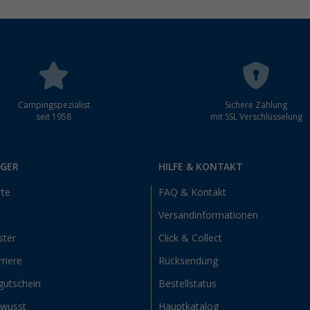
Campingspezialist
Sichere Zahlung
seit 1958
mit SSL Verschlüsselung
RGER
HILFE & KONTAKT
rte
FAQ & Kontakt
Versandinformationen
ster
Click & Collect
riere
Rücksendung
gutschein
Bestellstatus
ewusst
Hauptkatalog