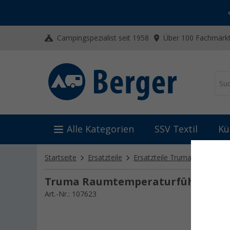
-20% auf Kleidung und Schuhe
Mit dem Aktionscode
20SSV
Campingspezialist seit 1958
Über 100 Fachmärkt
Alle Kategorien
SSV Textil
Kü
Startseite
Ersatzteile
Ersatzteile Truma
Ersatzt
Truma Raumtemperaturfühle
Art.-Nr.: 107623