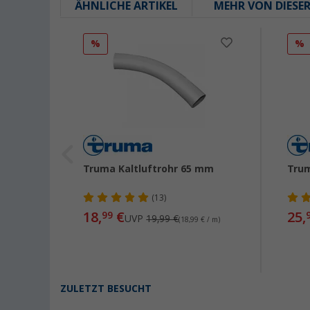
ÄHNLICHE ARTIKEL
MEHR VON DIESE
%
%
Truma Kaltluftrohr 65 mm
Trum
(13)
18,
€
25,
99
-
UVP
19,99 €
(18,99 € / m)
ZULETZT BESUCHT