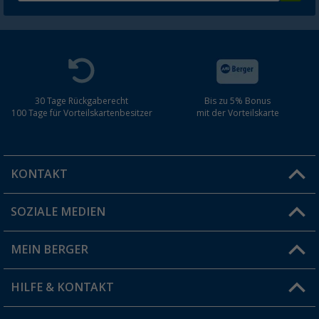
30 Tage Rückgaberecht
Bis zu 5% Bonus
100 Tage für Vorteilskartenbesitzer
mit der Vorteilskarte
KONTAKT
SOZIALE MEDIEN
Du hast eine Frage?
MEIN BERGER
Filiale finden
HILFE & KONTAKT
Vorteilskarte