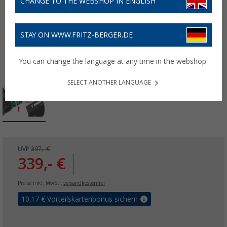
CHANGE TO THE WEBSHOP IN ENGLISH
STAY ON WWW.FRITZ-BERGER.DE
You can change the language at any time in the webshop.
SELECT ANOTHER LANGUAGE
UVP
397,- €
339,- €
Preise inkl. MwSt.,
versandkostenfrei
10,17
€ Vorteilskartenbonus sichern