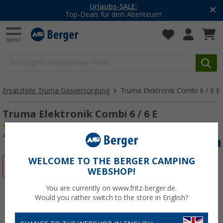
Urlaubs-SALE:
Top-Deals für dein Abenteuer!
Ersatzteile Truma Gasversorgung
Truma Elektronik Combi 6 / 6 E
Truma Elektronik Combi 6 / 6 E
(1)
Art.-Nr.: 125073
WELCOME TO THE BERGER CAMPING
%
WEBSHOP!
You are currently on www.fritz-berger.de.
Would you rather switch to the store in English?