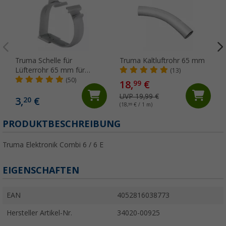
Truma Schelle für
Truma Kaltluftrohr 65 mm
Lüfterrohr 65 mm für
(13)
Truma Kaltluftrohre
(50)
18,
€
99
UVP 19,99 €
3,
€
20
(18,
99
€ / 1 m)
PRODUKTBESCHREIBUNG
Truma Elektronik Combi 6 / 6 E
EIGENSCHAFTEN
EAN
4052816038773
Hersteller Artikel-Nr.
34020-00925