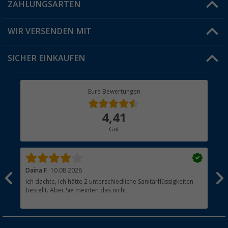
Blog
ZAHLUNGSARTEN
FAQ & Kontakt
Produkttester
Versandinformationen
WIR VERSENDEN MIT
Jobs & Karriere
Click & Collect
SICHER EINKAUFEN
Geschenkgutschein
Rücksendung
Berger Bewusst
Eure Bewertungen
Bestellstatus
Über uns
4,41
Hauptkatalog
Gut
Händler werden
Daina F.
10.08.2026
Vale
Ich dachte, ich hätte 2 unterschiedliche Sanitärflüssigkeiten
Оче
bestellt. Aber Sie meinten das nicht
обо