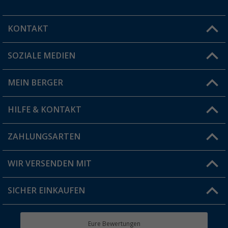
KONTAKT
SOZIALE MEDIEN
Du hast eine Frage?
MEIN BERGER
Filiale finden
HILFE & KONTAKT
Vorteilskarte
Blog
ZAHLUNGSARTEN
FAQ & Kontakt
Produkttester
Versandinformationen
WIR VERSENDEN MIT
Jobs & Karriere
Click & Collect
SICHER EINKAUFEN
Geschenkgutschein
Rücksendung
Berger Bewusst
Eure Bewertungen
Bestellstatus