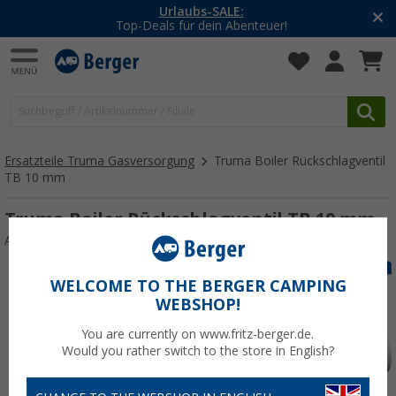
Urlaubs-SALE:
Top-Deals für dein Abenteuer!
Ersatzteile Truma Gasversorgung
Truma Boiler Rückschlagventil
TB 10 mm
Truma Boiler Rückschlagventil TB 10 mm
Art.-Nr.: 400223
WELCOME TO THE BERGER CAMPING
WEBSHOP!
You are currently on www.fritz-berger.de.
Would you rather switch to the store in English?