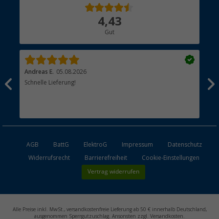
Über uns
4,43
Hauptkatalog
Gut
Händler werden
Andreas E.
05.08.2026
Mic
Schnelle Lieferung!
sch
AGB
BattG
ElektroG
Impressum
Datenschutz
Widerrufsrecht
Barrierefreiheit
Cookie-Einstellungen
Vertrag widerrufen
Alle Preise inkl. MwSt., versandkostenfreie Lieferung ab 50 € innerhalb Deutschland,
ausgenommen Sperrgutzuschlag. Ansonsten zzgl. Versandkosten.