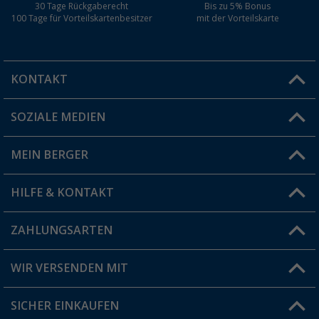
30 Tage Rückgaberecht
Bis zu 5% Bonus
100 Tage für Vorteilskartenbesitzer
mit der Vorteilskarte
KONTAKT
SOZIALE MEDIEN
Du hast eine Frage?
MEIN BERGER
Filiale finden
HILFE & KONTAKT
Vorteilskarte
Blog
ZAHLUNGSARTEN
FAQ & Kontakt
Produkttester
Versandinformationen
WIR VERSENDEN MIT
Jobs & Karriere
Click & Collect
SICHER EINKAUFEN
Geschenkgutschein