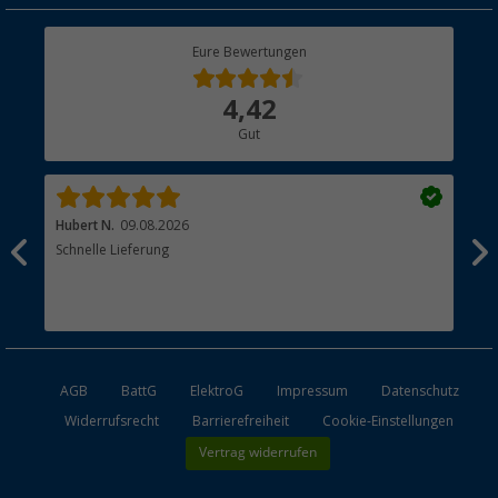
Rücksendung
Berger Bewusst
Eure Bewertungen
Bestellstatus
Über uns
4,42
Hauptkatalog
Gut
Händler werden
Hubert N.
09.08.2026
Kai 
Schnelle Lieferung
Seh
AGB
BattG
ElektroG
Impressum
Datenschutz
Widerrufsrecht
Barrierefreiheit
Cookie-Einstellungen
Vertrag widerrufen