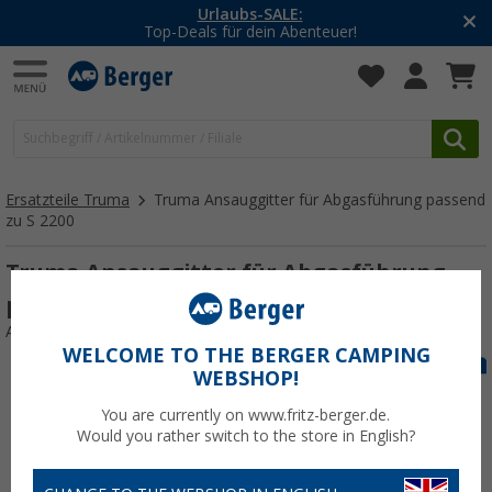
Urlaubs-SALE:
Top-Deals für dein Abenteuer!
Ersatzteile Truma
Truma Ansauggitter für Abgasführung passend
zu S 2200
Truma Ansauggitter für Abgasführung
passend zu S 2200
Art.-Nr.: AnsauggitterS2200123843
WELCOME TO THE BERGER CAMPING
WEBSHOP!
You are currently on www.fritz-berger.de.
Would you rather switch to the store in English?