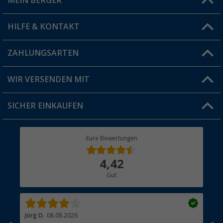
MEIN BERGER
Filiale finden
HILFE & KONTAKT
Vorteilskarte
Blog
ZAHLUNGSARTEN
FAQ & Kontakt
Produkttester
Versandinformationen
WIR VERSENDEN MIT
Jobs & Karriere
Click & Collect
SICHER EINKAUFEN
Geschenkgutschein
Rücksendung
Berger Bewusst
Eure Bewertungen
Bestellstatus
Über uns
4,42
Hauptkatalog
Gut
Händler werden
Jörg D.
08.08.2026
Uta