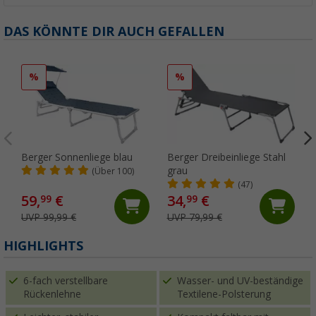
DAS KÖNNTE DIR AUCH GEFALLEN
%
%
Berger Sonnenliege blau
Berger Dreibeinliege Stahl
grau
(Über 100)
(47)
59,
€
34,
€
99
99
UVP 99,99 €
UVP 79,99 €
HIGHLIGHTS
6-fach verstellbare
Wasser- und UV-beständige
Rückenlehne
Textilene-Polsterung