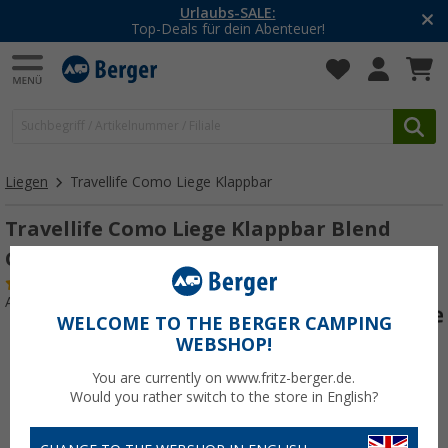
-20% auf Kleidung und Schuhe
Mit dem Aktionscode
20SSV
Liegen
Travellife Como Liege Klappbar
Travellife Como Liege Klappbar Blend
Grey
(1)
Art.-Nr.: 891223
WELCOME TO THE BERGER CAMPING
WEBSHOP!
You are currently on www.fritz-berger.de.
Would you rather switch to the store in English?