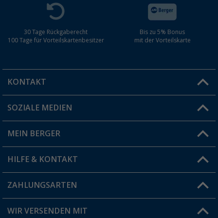
30 Tage Rückgaberecht
Bis zu 5% Bonus
100 Tage für Vorteilskartenbesitzer
mit der Vorteilskarte
KONTAKT
SOZIALE MEDIEN
Du hast eine Frage?
MEIN BERGER
Filiale finden
HILFE & KONTAKT
Vorteilskarte
Blog
ZAHLUNGSARTEN
FAQ & Kontakt
Produkttester
Versandinformationen
WIR VERSENDEN MIT