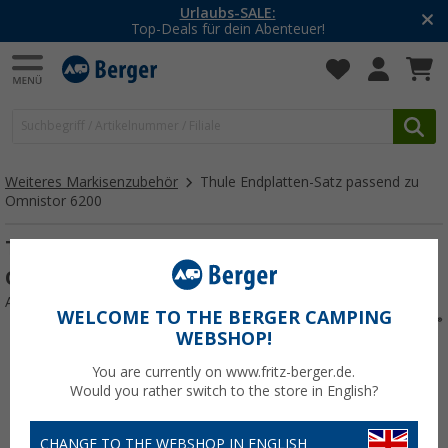
Urlaubs-SALE:
Top-Deals für dein Abenteuer!
Weiteres Markisenzubehör
Thule Endplatten-Satz passend zu
Omnistor 6200
Thule Endplatten-Satz passend zu
Omnistor 6200
Art.-Nr.: Endplatte6200weiß114353
WELCOME TO THE BERGER CAMPING
WEBSHOP!
You are currently on www.fritz-berger.de.
Would you rather switch to the store in English?
CHANGE TO THE WEBSHOP IN ENGLISH