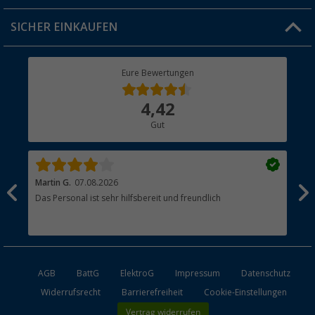
Jobs & Karriere
Click & Collect
SICHER EINKAUFEN
Geschenkgutschein
Rücksendung
Berger Bewusst
Eure Bewertungen
Bestellstatus
Über uns
4,42
Hauptkatalog
Gut
Händler werden
Martin G.
07.08.2026
Jue
Das Personal ist sehr hilfsbereit und freundlich
Per
AGB
BattG
ElektroG
Impressum
Datenschutz
Widerrufsrecht
Barrierefreiheit
Cookie-Einstellungen
Vertrag widerrufen