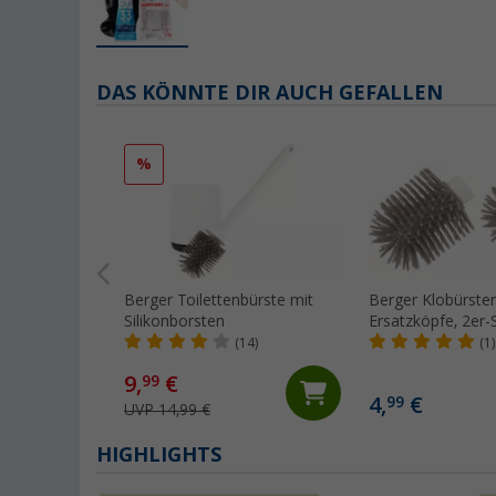
DAS KÖNNTE DIR AUCH GEFALLEN
%
Berger Toilettenbürste mit
Berger Klobürste
Silikonborsten
Ersatzköpfe, 2er-
(14)
(1)
9,
€
99
4,
€
99
UVP 14,99 €
HIGHLIGHTS