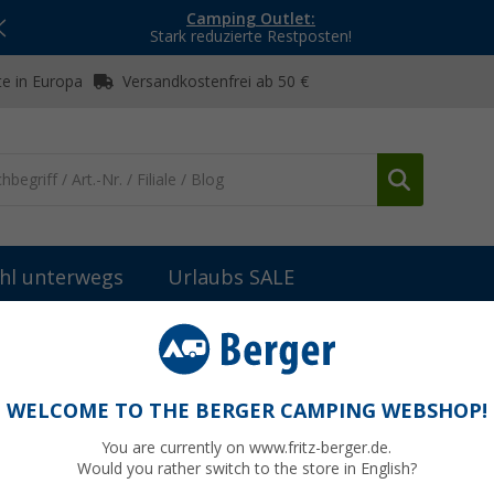
Camping Outlet:
Stark reduzierte Restposten!
e in Europa
Versandkostenfrei ab 50 €
hl unterwegs
Urlaubs SALE
oilettenbeutel & Toilettenzubehör
Thetford Twusch installation pa
 1
WELCOME TO THE BERGER CAMPING WEBSHOP!
You are currently on www.fritz-berger.de.
Would you rather switch to the store in English?
9