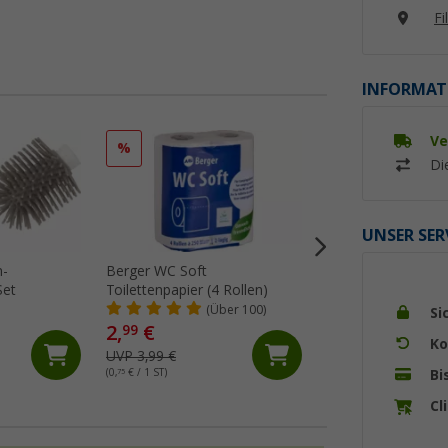
Fi
INFORMAT
Ve
%
%
Di
UNSER SER
n-
Berger WC Soft
Berger Fresh Blue
Set
Toilettenpapier (4 Rollen)
Sanitärzusatz 15 
(Über 100)
(Üb
Si
2,
€
9,
€
99
99
Ko
UVP 3,99 €
UVP 17,99 €
Bi
(0,
75
€ / 1 ST)
(0,
67
€ / 1 ST)
Cl