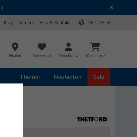
Urlaubs-SALE:
Top-Deals für dein Abenteuer!
Blog
Karriere
Hilfe & Kontakt
DE | DE
Filialen
Merkzettel
Mein Konto
Warenkorb
Themen
Neuheiten
Sale
ck 1
5