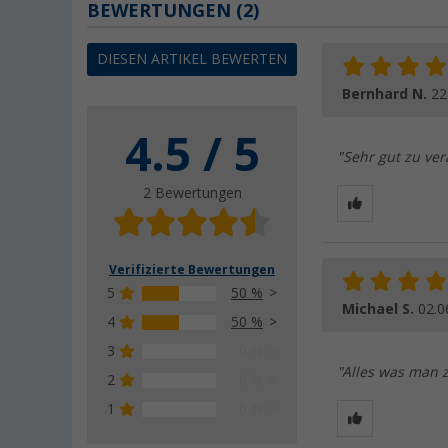
BEWERTUNGEN
(2)
DIESEN ARTIKEL BEWERTEN
Bernhard N.
22
4.5 / 5
"Sehr gut zu ver
2 Bewertungen
Verifizierte Bewertungen
5
50 %
Michael S.
02.0
4
50 %
3
0 %
"Alles was man 
2
0 %
1
0 %