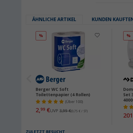
ÄHNLICHE ARTIKEL
KUNDEN KAUFTE
%
%
Berger WC Soft
Dom
Toilettenpapier (4 Rollen)
Set 
4000
(
Über
100)
2,
€
99
UVP
3,99 €
(0,75 € / ST)
201
ZULETZT BESUCHT