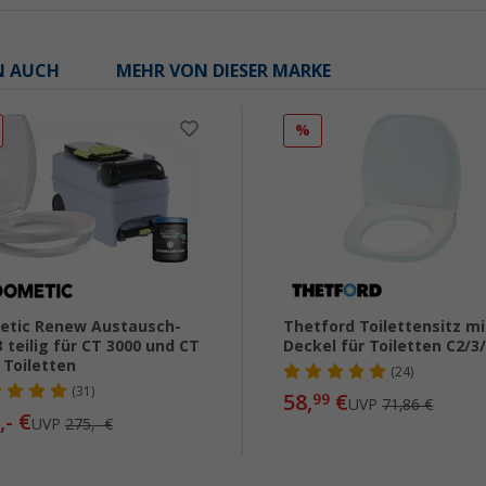
N AUCH
MEHR VON DIESER MARKE
%
etic Renew Austausch-
Thetford Toilettensitz mi
3 teilig für CT 3000 und CT
Deckel für Toiletten C2/3
 Toiletten
(24)
(31)
58,
€
99
UVP
71,86 €
,- €
UVP
275,- €