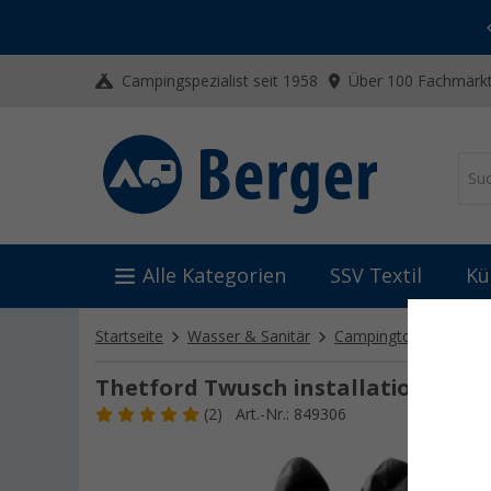
-20% auf Kleidung und Schuhe
Mit dem Aktionscode
20SSV
Campingspezialist seit 1958
Über 100 Fachmärkt
Alle Kategorien
SSV Textil
Kü
Startseite
Wasser & Sanitär
Campingtoiletten
T
Thetford Twusch installation pack
(2)
Art.-Nr.: 849306