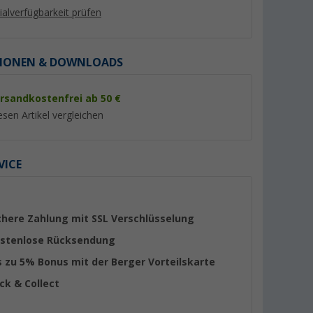
lialverfügbarkeit prüfen
IONEN & DOWNLOADS
rsandkostenfrei ab 50 €
%
%
esen Artikel vergleichen
VICE
 Sachets
Thetford Aqua Kem Blue
Thetford Aqua Kem
Tabs
Sachets Sanitärzusatz 15
Sanitärflüssigkeit 2 
Tabs
er 100)
(Über 100)
(Übe
chere Zahlung mit SSL Verschlüsselung
13,
€
12,
€
99
99
stenlose Rücksendung
UVP 19,95 €
UVP 17,95 €
s zu 5% Bonus mit der Berger Vorteilskarte
(0,
93
€ / 1 ST)
(6,
50
€ / 1 l)
ick & Collect