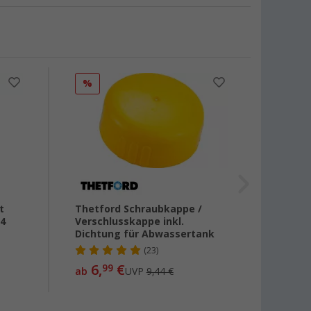
%
%
t
Thetford Schraubkappe /
Thetf
/4
Verschlusskappe inkl.
Porta 
Dichtung für Abwassertank
(23)
25,
99
6,
€
99
ab
UVP
9,44 €