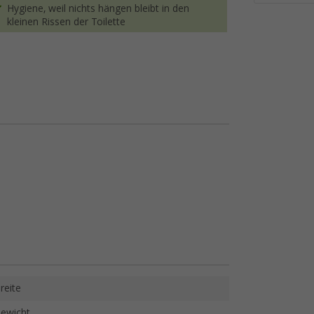
Hygiene, weil nichts hängen bleibt in den
kleinen Rissen der Toilette
reite
ewicht