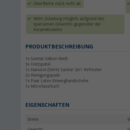
Oberfläche nutzt nicht ab
Mehr Zuladung möglich, aufgrund des
sparsamen Gewichts gegenüber der
Keramiktoilette
PRODUKTBESCHREIBUNG
1x Sanitär-Silikon Weiß
3x Holzspatel
1x Nanotol (50ml) Sanitär 2in1 Refresher
2x Reinigungspads
1x Paar Latex-Einweghandschuhe
1x Microfasertuch
EIGENSCHAFTEN
Breite
B
Gewicht
G