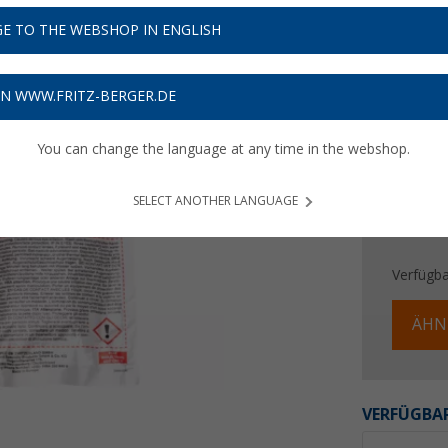
19,
E TO THE WEBSHOP IN ENGLISH
Preise inkl
Bis zu 
ON WWW.FRITZ-BERGER.DE
You can change the language at any time in the webshop.
SELECT ANOTHER LANGUAGE
Verfügba
ÄHN
VERFÜGBAR