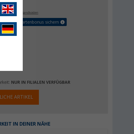
€
. MwSt.,
zzgl. Versandkosten
5% Vorteilskartenbonus sichern
rkeit:
NUR IN FILIALEN VERFÜGBAR
LICHE ARTIKEL
KEIT IN DEINER NÄHE