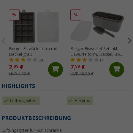
%
%
Berger Eiswürfelform mit
Berger Eiswürfel-Set inkl.
Deckel grau
Eiswürfelform, Deckel, Box
und Eisschaufel grau
(2)
(1)
2,
€
7,
€
99
99
UVP 4,99 €
UVP 10,99 €
HIGHLIGHTS
Lüftungsgitter
Hellgrau
PRODUKTBESCHREIBUNG
Lüftungsgitter für Kühlschränke