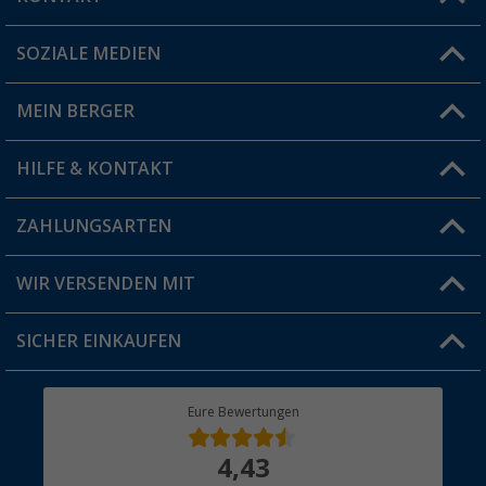
SOZIALE MEDIEN
Du hast eine Frage?
MEIN BERGER
Filiale finden
HILFE & KONTAKT
Vorteilskarte
Blog
ZAHLUNGSARTEN
FAQ & Kontakt
Produkttester
Versandinformationen
WIR VERSENDEN MIT
Jobs & Karriere
Click & Collect
SICHER EINKAUFEN
Geschenkgutschein
Rücksendung
Berger Bewusst
Eure Bewertungen
Bestellstatus
Über uns
4,43
Hauptkatalog