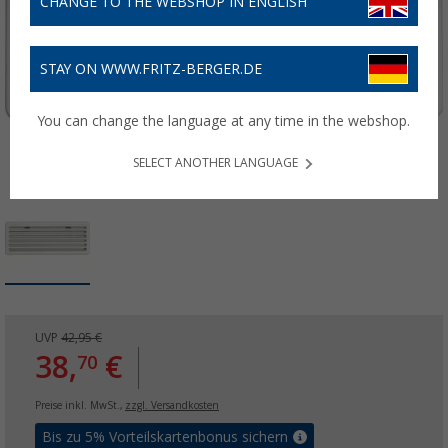
CHANGE TO THE WEBSHOP IN ENGLISH
STAY ON WWW.FRITZ-BERGER.DE
You can change the language at any time in the webshop.
SELECT ANOTHER LANGUAGE
UVP
42,95 €
38,
€
70
Preise inkl. MwSt.,
zzgl. Versandkosten
Bis zu 5% Vorteilskartenbonus sichern