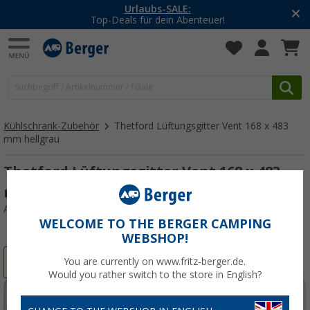
Urlaubs-SALE:
Top-Deals für dein Abenteuer!
Kühlschrank-Zubehör
Thetford Lüftungsgitter Vent 168 x 483
mm hellgrau
Thetford Lüftungsgitter Vent 168 x 483
mm hellgrau
Art.-Nr.: 765470
WELCOME TO THE BERGER CAMPING
WEBSHOP!
%
You are currently on www.fritz-berger.de.
Would you rather switch to the store in English?