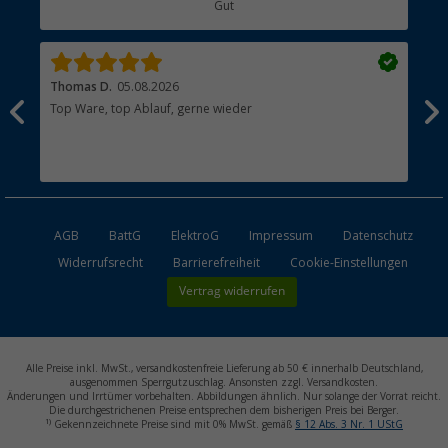
Gut
Händler werden
Thomas D.
05.08.2026
Kla
Top Ware, top Ablauf, gerne wieder
Wie
ein
AGB
BattG
ElektroG
Impressum
Datenschutz
Widerrufsrecht
Barrierefreiheit
Cookie-Einstellungen
Vertrag widerrufen
Alle Preise inkl. MwSt., versandkostenfreie Lieferung ab 50 € innerhalb Deutschland,
ausgenommen Sperrgutzuschlag. Ansonsten zzgl. Versandkosten.
Änderungen und Irrtümer vorbehalten. Abbildungen ähnlich. Nur solange der Vorrat reicht.
Die durchgestrichenen Preise entsprechen dem bisherigen Preis bei Berger.
1)
Gekennzeichnete Preise sind mit 0% MwSt. gemäß
§ 12 Abs. 3 Nr. 1 UStG