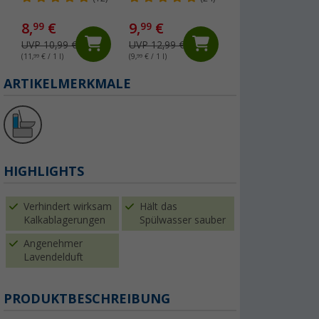
den
(Über 100)
Grauwassertank
8,
€
9,
€
2,
€
99
99
99
UVP 10,99 €
UVP 12,99 €
UVP 3,99 €
(11,
99
€ / 1 l)
(9,
99
€ / 1 l)
(0,
75
€ / 1 ST)
ARTIKELMERKMALE
HIGHLIGHTS
Verhindert wirksam
Hält das
Kalkablagerungen
Spülwasser sauber
Angenehmer
Lavendelduft
PRODUKTBESCHREIBUNG