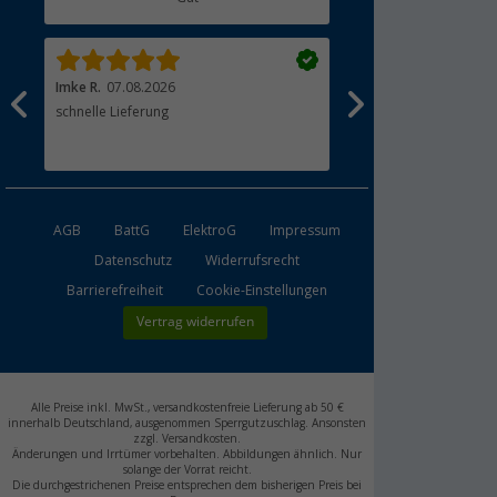
Händler werden
Imke R.
07.08.2026
Torben P.
07.08.2026
ter
schnelle Lieferung
Heile und zuverlässig g
Kontakt zum Lieferanten
problemlos. Gerne wie
AGB
BattG
ElektroG
Impressum
Datenschutz
Widerrufsrecht
Barrierefreiheit
Cookie-Einstellungen
Vertrag widerrufen
Alle Preise inkl. MwSt., versandkostenfreie Lieferung ab 50 €
innerhalb Deutschland, ausgenommen Sperrgutzuschlag. Ansonsten
zzgl. Versandkosten.
Änderungen und Irrtümer vorbehalten. Abbildungen ähnlich. Nur
solange der Vorrat reicht.
Die durchgestrichenen Preise entsprechen dem bisherigen Preis bei