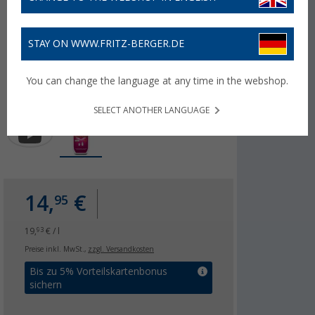
STAY ON WWW.FRITZ-BERGER.DE
You can change the language at any time in the webshop.
SELECT ANOTHER LANGUAGE
14,
€
95
19,
€ / l
93
Preise inkl. MwSt.,
zzgl. Versandkosten
Bis zu 5% Vorteilskartenbonus
sichern