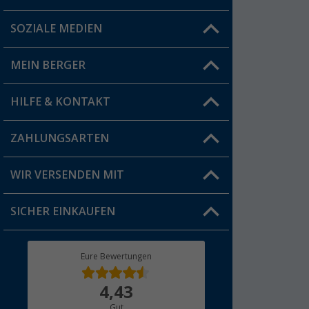
SOZIALE MEDIEN
Du hast eine Frage?
MEIN BERGER
Filiale finden
HILFE & KONTAKT
Vorteilskarte
Blog
ZAHLUNGSARTEN
FAQ & Kontakt
Produkttester
Versandinformationen
WIR VERSENDEN MIT
Jobs & Karriere
Click & Collect
SICHER EINKAUFEN
Geschenkgutschein
Rücksendung
Berger Bewusst
Eure Bewertungen
Bestellstatus
Über uns
4,43
Hauptkatalog
Gut