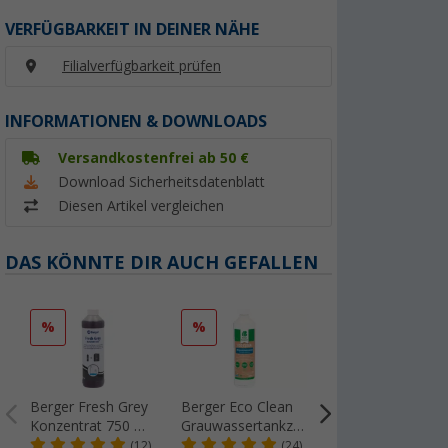
VERFÜGBARKEIT IN DEINER NÄHE
Filialverfügbarkeit prüfen
INFORMATIONEN & DOWNLOADS
Versandkostenfrei ab 50 €
Download Sicherheitsdatenblatt
Diesen Artikel vergleichen
DAS KÖNNTE DIR AUCH GEFALLEN
%
%
%
Berger Fresh Grey
Berger Eco Clean
Berger WC Soft
Konzentrat 750 ml
Grauwassertankzusatz
Toilettenpapier (4
- Sanitärzusatz für
1 Liter
Rollen)
(12)
(24)