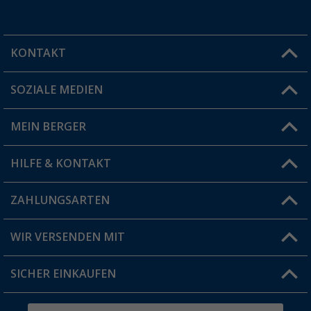
KONTAKT
SOZIALE MEDIEN
Du hast eine Frage?
MEIN BERGER
Filiale finden
HILFE & KONTAKT
Vorteilskarte
Blog
ZAHLUNGSARTEN
FAQ & Kontakt
Produkttester
Versandinformationen
WIR VERSENDEN MIT
Jobs & Karriere
Click & Collect
SICHER EINKAUFEN
Geschenkgutschein
Rücksendung