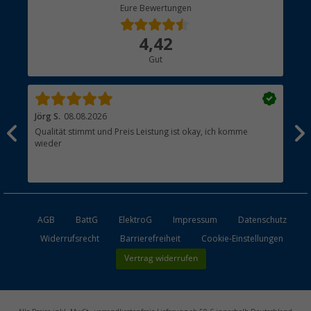
Berger Bewusst
Eure Bewertungen
Bestellstatus
Über uns
4,42
Hauptkatalog
Gut
Händler werden
Jörg S.
08.08.2026
Wer
Qualität stimmt und Preis Leistung ist okay, ich komme
Hat
wieder
AGB
BattG
ElektroG
Impressum
Datenschutz
Widerrufsrecht
Barrierefreiheit
Cookie-Einstellungen
Vertrag widerrufen