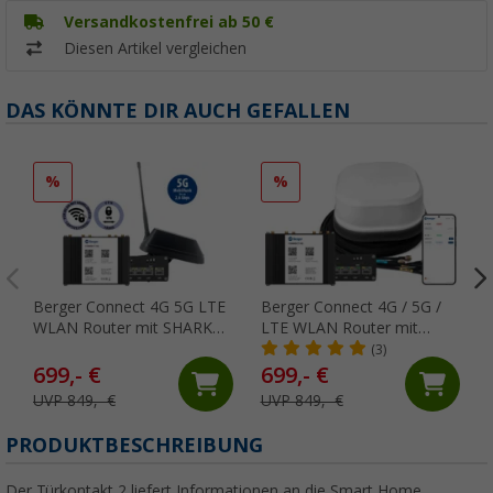
Versandkostenfrei ab 50 €
Diesen Artikel vergleichen
DAS KÖNNTE DIR AUCH GEFALLEN
%
%
Berger Connect 4G 5G LTE
Berger Connect 4G / 5G /
WLAN Router mit SHARK
LTE WLAN Router mit
Dachantenne inkl. DAB+
Dachantenne
(3)
699,- €
699,- €
UVP 849,- €
UVP 849,- €
PRODUKTBESCHREIBUNG
Der Türkontakt 2 liefert Informationen an die Smart Home