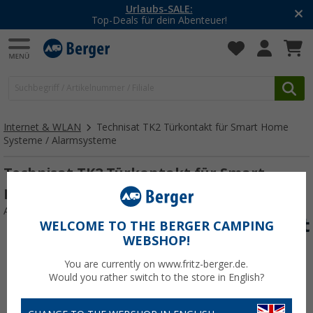
Urlaubs-SALE:
Top-Deals für dein Abenteuer!
Internet & WLAN
Technisat TK2 Türkontakt für Smart Home
Systeme / Alarmsysteme
Technisat TK2 Türkontakt für Smart
Home Systeme / Alarmsysteme
Art.-Nr.: 334890
WELCOME TO THE BERGER CAMPING
WEBSHOP!
You are currently on www.fritz-berger.de.
Would you rather switch to the store in English?