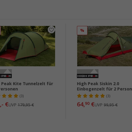
%
 Peak Kite Tunnelzelt für
High Peak Siskin 2.0
Personen
Einbogenzelt für 2 Perso
(3)
(3)
,- €
64,
€
90
UVP
179,95 €
UVP
99,95 €