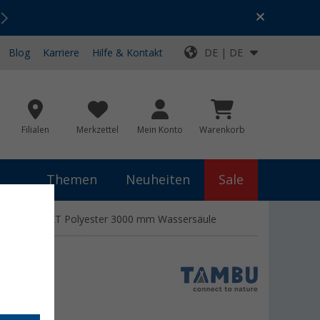
Urlaubs-SALE:
Top-Deals für dein Abenteuer!
Blog
Karriere
Hilfe & Kontakt
DE | DE
Filialen
Merkzettel
Mein Konto
Warenkorb
Themen
Neuheiten
Sale
ecyceltem rPET Polyester 3000 mm Wassersäule