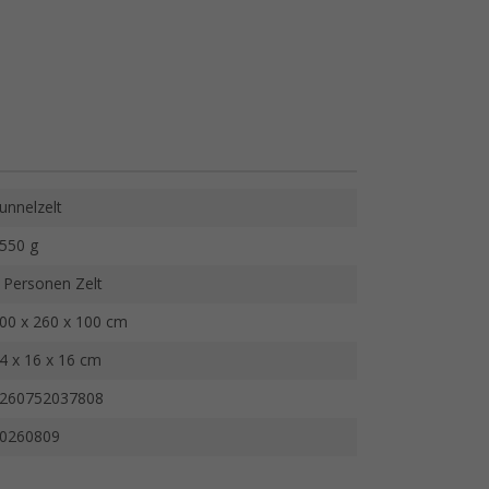
unnelzelt
550 g
 Personen Zelt
00 x 260 x 100 cm
4 x 16 x 16 cm
260752037808
0260809