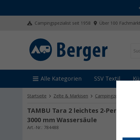
-20% auf Kleidung und Schuhe
Mit dem Aktionscode
20SSV
Campingspezialist seit 1958
Über 100 Fachmärkt
Alle Kategorien
SSV Textil
Kü
Startseite
Zelte & Markisen
Campingzelte
2-Pe
TAMBU Tara 2 leichtes 2-Personen 
3000 mm Wassersäule
Art.-Nr.: 784488