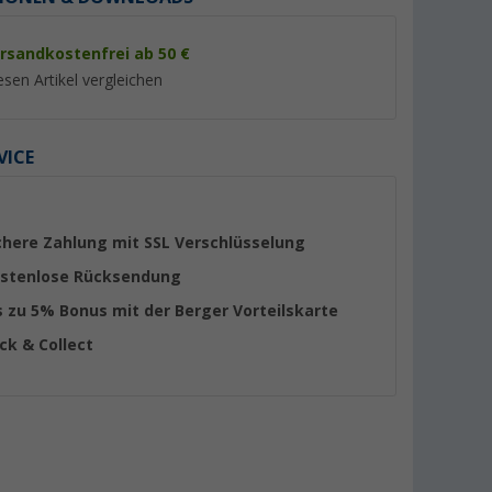
rsandkostenfrei ab 50 €
esen Artikel vergleichen
VICE
%
%
chere Zahlung mit SSL Verschlüsselung
stenlose Rücksendung
s zu 5% Bonus mit der Berger Vorteilskarte
3
Berger Kiwi NZ 2 Kuppelzelt
Berger Kiwi NZ 4 P
ick & Collect
ersonen
für 2 Personen
Kuppelzelt für 4 Pe
(26)
(28)
39,
€
79,
€
99
99
UVP 69,99 €
UVP 109,- €