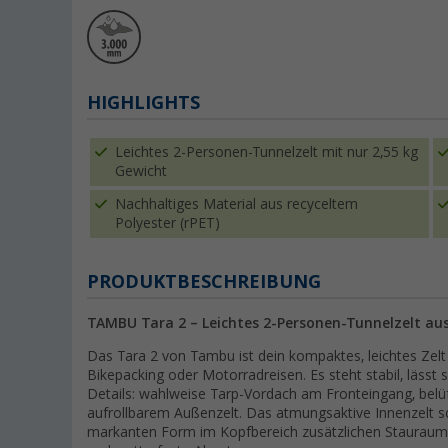
HIGHLIGHTS
Leichtes 2-Personen-Tunnelzelt mit nur 2,55 kg
Gewicht
Nachhaltiges Material aus recyceltem
Polyester (rPET)
PRODUKTBESCHREIBUNG
TAMBU Tara 2 – Leichtes 2-Personen-Tunnelzelt aus
Das Tara 2 von Tambu ist dein kompaktes, leichtes Zelt f
Bikepacking oder Motorradreisen. Es steht stabil, lässt
Details: wahlweise Tarp-Vordach am Fronteingang, belü
aufrollbarem Außenzelt. Das atmungsaktive Innenzelt s
markanten Form im Kopfbereich zusätzlichen Stauraum. M