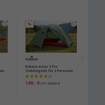
%
%
Robens Aster 2 Pro
MSR H
nen
Trekkingzelt für 2 Personen
für 2
(2)
149,- €
513,-
UVP
209,95 €