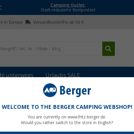
Camping Outlet:
Stark reduzierte Restposten!
e in Europa
Versandkostenfrei ab 50 €
hl unterwegs
Urlaubs SALE
rsonen Zelte
TAMBU Tara 2 leichtes 2-Personen Tunnelzelt aus r
Tunnelzelt aus recyceltem rPET Polyester
WELCOME TO THE BERGER CAMPING WEBSHOP!
You are currently on www.fritz-berger.de.
Would you rather switch to the store in English?