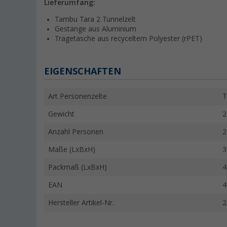
Lieferumfang:
Tambu Tara 2 Tunnelzelt
Gestänge aus Aluminium
Tragetasche aus recyceltem Polyester (rPET)
EIGENSCHAFTEN
Art Personenzelte
T
Gewicht
2
Anzahl Personen
2
Maße (LxBxH)
3
Packmaß (LxBxH)
4
EAN
4
Hersteller Artikel-Nr.
2