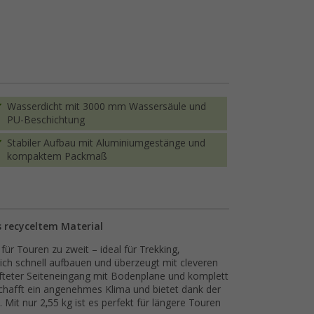
Wasserdicht mit 3000 mm Wassersäule und
PU-Beschichtung
Stabiler Aufbau mit Aluminiumgestänge und
kompaktem Packmaß
 recyceltem Material
ür Touren zu zweit – ideal für Trekking,
 sich schnell aufbauen und überzeugt mit cleveren
fteter Seiteneingang mit Bodenplane und komplett
chafft ein angenehmes Klima und bietet dank der
it nur 2,55 kg ist es perfekt für längere Touren