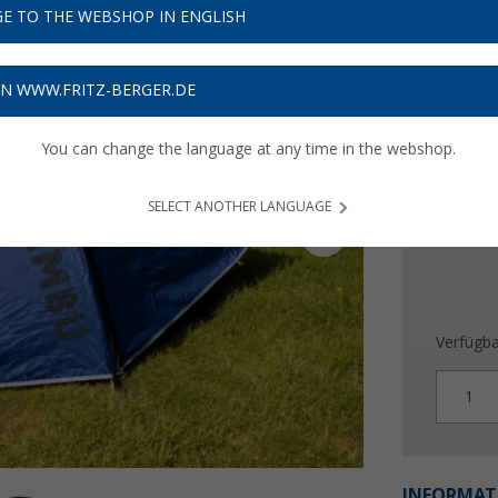
E TO THE WEBSHOP IN ENGLISH
169,
Preise inkl
ON WWW.FRITZ-BERGER.DE
5,07
€ V
You can change the language at any time in the webshop.
SELECT ANOTHER LANGUAGE
Verfügba
1
INFORMAT