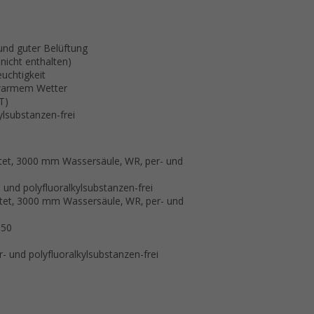
und guter Belüftung
icht enthalten)
uchtigkeit
 warmem Wetter
T)
ylsubstanzen-frei
htet, 3000 mm Wassersäule, WR, per- und
 und polyfluoralkylsubstanzen-frei
htet, 3000 mm Wassersäule, WR, per- und
×50
 und polyfluoralkylsubstanzen-frei