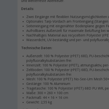
und wetterfeste Abenteuer.
Details:
Zwei Eingänge mit flexiblen Nutzungsmöglichkeiten 
Optionales Tarp-Vordach am Fronteingang (Stangen n
Seiteneingang mit eingenähter Bodenplane gegen Fe
Aufrollbares Außenzelt für maximale Belüftung bei
Nachhaltiges Material aus recyceltem Polyester (rPE
Wasserdicht, UV-beständig und per- und polyfluoralk
Technische Daten:
Außenzelt: 100 % Polyester (rPET) 68D, PU-beschic
polyfluoralkylsubstanzen-frei
Innenzelt: 100 % Polyester (rPET), atmungsaktiv, per-
Zeltboden: 100 % Polyester (rPET) 68D, PU-beschic
polyfluoralkylsubstanzen-frei
Mesh: 100 % Polyester (rPET) No-See-Um Mesh 50
Gestänge: 100 % Aluminium
Tragetasche: 100 % Polyester (rPET) 68D PU WR, per-
Maße: 300 × 260 × 100 cm
Packmaß: 44 × 16 × 16 cm
Gewicht: 2,55 kg