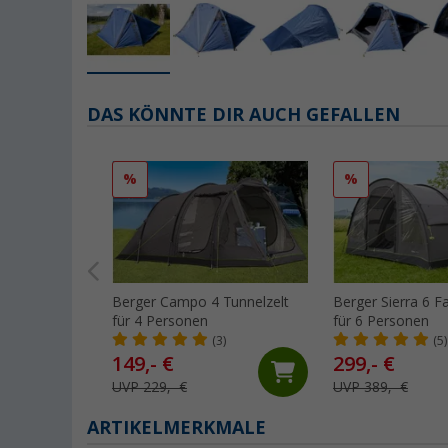
DAS KÖNNTE DIR AUCH GEFALLEN
%
%
Berger Campo 4 Tunnelzelt
Berger Sierra 6 Fa
für 4 Personen
für 6 Personen
(3)
(5)
149,- €
299,- €
UVP 229,- €
UVP 389,- €
ARTIKELMERKMALE