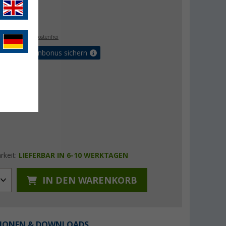
- €
. MwSt.,
versandkostenfrei
orteilskartenbonus sichern
rkeit:
LIEFERBAR IN 6-10 WERKTAGEN
IN DEN WARENKORB
IONEN & DOWNLOADS