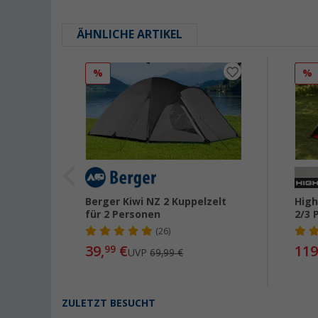
ÄHNLICHE ARTIKEL
%
%
elzelt
Berger Kiwi NZ 2 Kuppelzelt
High
für 2 Personen
2/3 
(26)
39,
€
119
99
UVP
69,99 €
ZULETZT BESUCHT