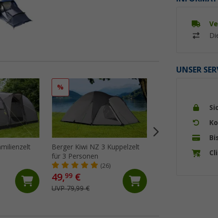
Ve
Di
UNSER SER
%
%
Si
Ko
Bi
milienzelt
Berger Kiwi NZ 3 Kuppelzelt
Berger Easy Rock 
Cl
für 3 Personen
Kuppelzelt für 3 P
(26)
(7)
49,
€
64,
€
99
99
UVP 79,99 €
UVP 89,99 €