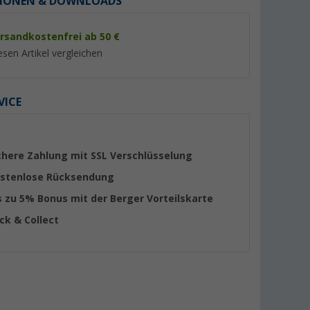
IONEN & DOWNLOADS
rsandkostenfrei ab 50 €
esen Artikel vergleichen
VICE
%
%
chere Zahlung mit SSL Verschlüsselung
stenlose Rücksendung
s zu 5% Bonus mit der Berger Vorteilskarte
nnelzelt
Berger Easy Rock 3
Berger Kiwi NZ 2 K
ick & Collect
Kuppelzelt für 3 Personen
für 2 Personen
(7)
(26)
64,
€
39,
€
99
99
UVP 89,99 €
UVP 69,99 €