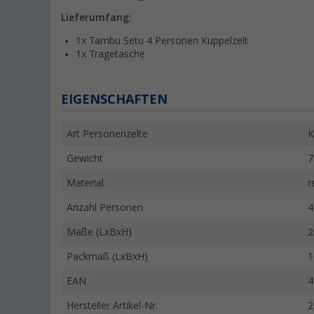
Lieferumfang:
1x Tambu Setu 4 Personen Kuppelzelt
1x Tragetasche
EIGENSCHAFTEN
Art Personenzelte
K
Gewicht
7
Material
r
Anzahl Personen
4
Maße (LxBxH)
2
Packmaß (LxBxH)
1
EAN
4
Hersteller Artikel-Nr.
2