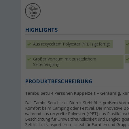
HIGHLIGHTS
Aus recyceltem Polyester (rPET) gefertigt
Großer Vorraum mit zusätzlichem
Seiteneingang
PRODUKTBESCHREIBUNG
Tambu Setu 4 Personen Kuppelzelt – Geräumig, ko
Das Tambu Setu bietet Dir mit Stehhöhe, großem Vorra
Komfort beim Camping oder Festival. Die innovative Bo
während das recycelte Polyester (rPET) aus Plastikflasc
Beschichtung für Umweltfreundlichkeit und Langlebigke
Zelt leicht transportieren – ideal für Familien und Grup