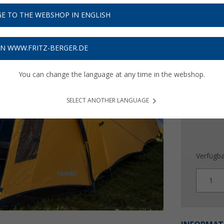
UVP
219,-
E TO THE WEBSHOP IN ENGLISH
159,
Preise inkl
ON WWW.FRITZ-BERGER.DE
4,77
€ V
You can change the language at any time in the webshop.
SELECT ANOTHER LANGUAGE
Verfügba
1