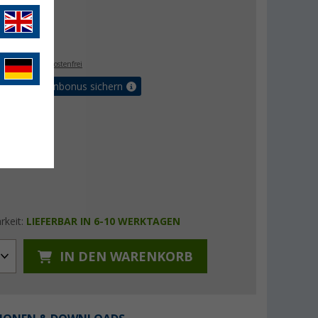
 €
- €
. MwSt.,
versandkostenfrei
orteilskartenbonus sichern
rkeit:
LIEFERBAR IN 6-10 WERKTAGEN
IN DEN WARENKORB