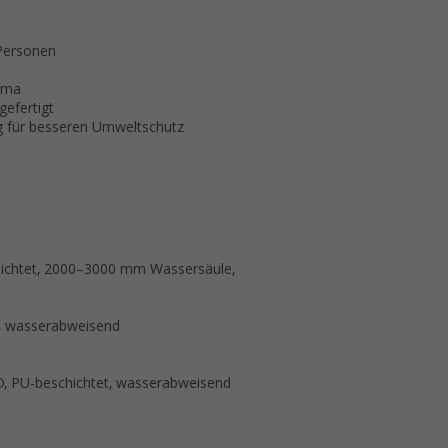
 Personen
ima
gefertigt
ng für besseren Umweltschutz
hichtet, 2000–3000 mm Wassersäule,
², wasserabweisend
D, PU-beschichtet, wasserabweisend