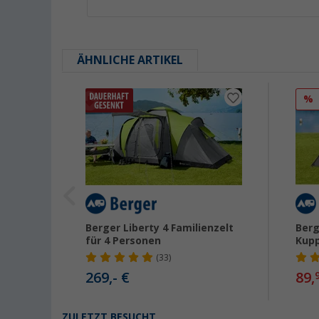
ÄHNLICHE ARTIKEL
%
lzelt
Berger Liberty 4 Familienzelt
Berg
für 4 Personen
Kupp
(33)
269,- €
89,
ZULETZT BESUCHT