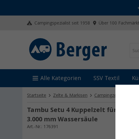
-20% auf Kleidung und Schuhe
Mit dem Aktionscode
20SSV
Campingspezialist seit 1958
Über 100 Fachmärkt
Alle Kategorien
SSV Textil
Kü
Startseite
Zelte & Markisen
Campingzelte
4-Pe
Tambu Setu 4 Kuppelzelt für 4 Per
3.000 mm Wassersäule
Art.-Nr.: 176391