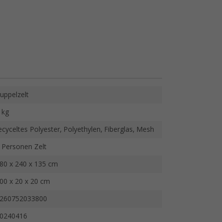
uppelzelt
 kg
ecyceltes Polyester, Polyethylen, Fiberglas, Mesh
 Personen Zelt
80 x 240 x 135 cm
00 x 20 x 20 cm
260752033800
0240416