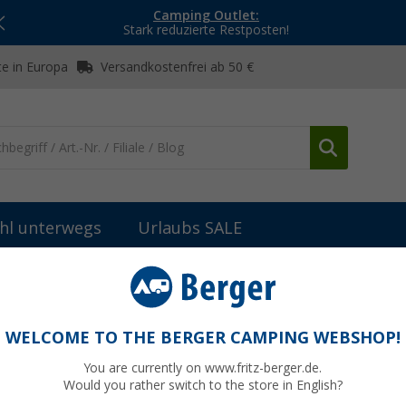
Camping Outlet:
Stark reduzierte Restposten!
e in Europa
Versandkostenfrei ab 50 €
hl unterwegs
Urlaubs SALE
rsonen Zelte
Tambu Setu 4 Kuppelzelt für 4 Personen aus recycel
sonen aus recyceltem Polyester mit Stehhöh
WELCOME TO THE BERGER CAMPING WEBSHOP!
You are currently on www.fritz-berger.de.
Would you rather switch to the store in English?