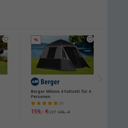
%
%
Berger Milano 4 Faltzelt für 4
High P
n
Personen
4 Per
(7)
159,- €
207,-
UVP
199,- €