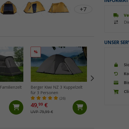
INFORMAT
+7
Ve
Di
UNSER SER
%
%
Si
Ko
Bi
Familienzelt
Berger Kiwi NZ 3 Kuppelzelt
Berger Campo 4 Tu
Cl
für 3 Personen
für 4 Personen
(26)
(3)
49,
€
149,- €
99
UVP 79,99 €
UVP 229,- €