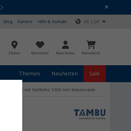
Urlaubs-SALE:
Top-Deals für dein Abenteuer!
Blog
Karriere
Hilfe & Kontakt
DE | DE
Filialen
Merkzettel
Mein Konto
Warenkorb
Themen
Neuheiten
Sale
tem Polyester mit Stehhöhe 3.000 mm Wassersäule
e