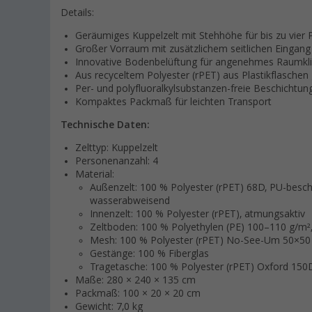
Details:
Geräumiges Kuppelzelt mit Stehhöhe für bis zu vier
Großer Vorraum mit zusätzlichem seitlichen Eingang
Innovative Bodenbelüftung für angenehmes Raumkl
Aus recyceltem Polyester (rPET) aus Plastikflaschen 
Per- und polyfluoralkylsubstanzen-freie Beschichtu
Kompaktes Packmaß für leichten Transport
Technische Daten:
Zelttyp: Kuppelzelt
Personenanzahl: 4
Material:
Außenzelt: 100 % Polyester (rPET) 68D, PU-besc
wasserabweisend
Innenzelt: 100 % Polyester (rPET), atmungsaktiv
Zeltboden: 100 % Polyethylen (PE) 100–110 g/m
Mesh: 100 % Polyester (rPET) No-See-Um 50×50
Gestänge: 100 % Fiberglas
Tragetasche: 100 % Polyester (rPET) Oxford 150
Maße: 280 × 240 × 135 cm
Packmaß: 100 × 20 × 20 cm
Gewicht: 7,0 kg