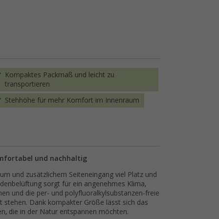
Kompaktes Packmaß und leicht zu
transportieren
Stehhöhe für mehr Komfort im Innenraum
mfortabel und nachhaltig
um und zusätzlichem Seiteneingang viel Platz und
denbelüftung sorgt für ein angenehmes Klima,
hen und die per- und polyfluoralkylsubstanzen-freie
it stehen. Dank kompakter Größe lässt sich das
pen, die in der Natur entspannen möchten.