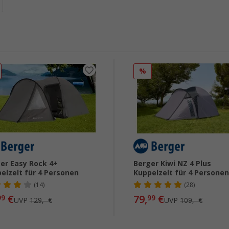
%
er Easy Rock 4+
Berger Kiwi NZ 4 Plus
elzelt für 4 Personen
Kuppelzelt für 4 Persone
(14)
(28)
€
79,
€
99
99
UVP
129,- €
UVP
109,- €