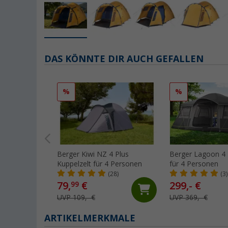
DAS KÖNNTE DIR AUCH GEFALLEN
%
%
Berger Kiwi NZ 4 Plus
Berger Lagoon 4 
Kuppelzelt für 4 Personen
für 4 Personen
(28)
(3)
79,
€
299,- €
99
UVP 109,- €
UVP 369,- €
ARTIKELMERKMALE