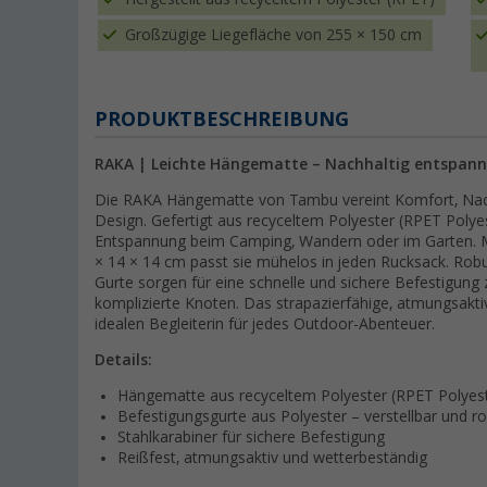
Großzügige Liegefläche von 255 × 150 cm
PRODUKTBESCHREIBUNG
RAKA | Leichte Hängematte – Nachhaltig entspan
Die RAKA Hängematte von Tambu vereint Komfort, Nachh
Design. Gefertigt aus recyceltem Polyester (RPET Polyes
Entspannung beim Camping, Wandern oder im Garten. M
× 14 × 14 cm passt sie mühelos in jeden Rucksack. Robu
Gurte sorgen für eine schnelle und sichere Befestigu
komplizierte Knoten. Das strapazierfähige, atmungsakti
idealen Begleiterin für jedes Outdoor-Abenteuer.
Details:
Hängematte aus recyceltem Polyester (RPET Polyes
Befestigungsgurte aus Polyester – verstellbar und r
Stahlkarabiner für sichere Befestigung
Reißfest, atmungsaktiv und wetterbeständig