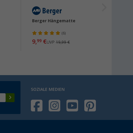
Berger Hängematte
Reise
(6)
9,
€
22
99
UVP
19,99 €
ab
SOZIALE MEDIEN