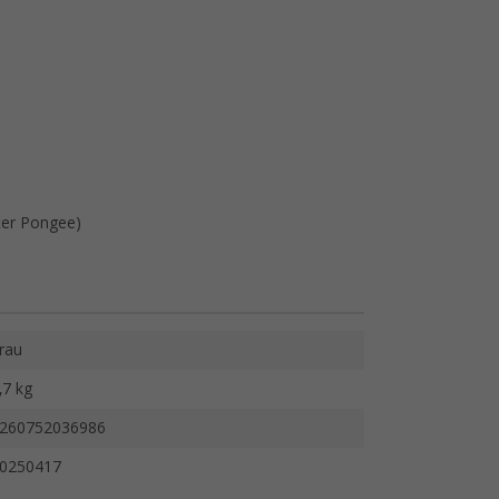
ter Pongee)
rau
,7 kg
260752036986
0250417