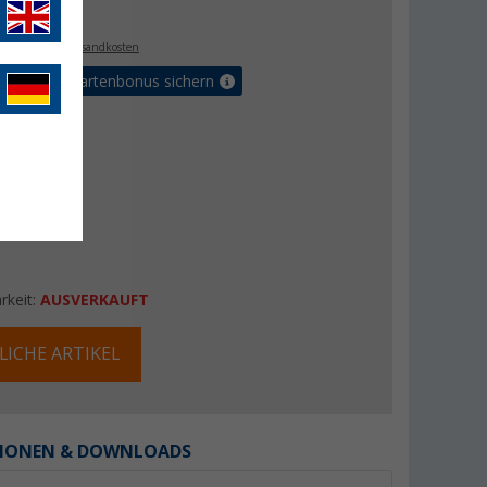
€
0
. MwSt.,
zzgl. Versandkosten
5% Vorteilskartenbonus sichern
rkeit:
AUSVERKAUFT
LICHE ARTIKEL
IONEN & DOWNLOADS