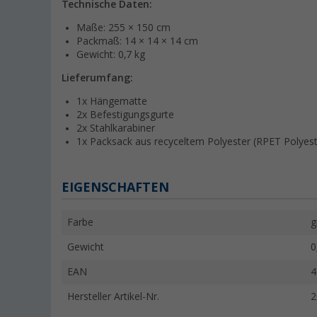
Technische Daten:
Maße: 255 × 150 cm
Packmaß: 14 × 14 × 14 cm
Gewicht: 0,7 kg
Lieferumfang:
1x Hängematte
2x Befestigungsgurte
2x Stahlkarabiner
1x Packsack aus recyceltem Polyester (RPET Polyes
EIGENSCHAFTEN
Farbe
g
Gewicht
0
EAN
4
Hersteller Artikel-Nr.
2