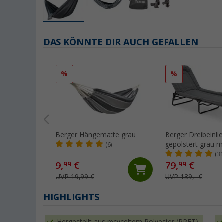
DAS KÖNNTE DIR AUCH GEFALLEN
%
%
Berger Hängematte grau
Berger Dreibeinli
gepolstert grau m
(6)
(3
9,
€
79,
€
99
99
UVP 19,99 €
UVP 139,- €
HIGHLIGHTS
Hergestellt aus recyceltem Polyester (RPET)