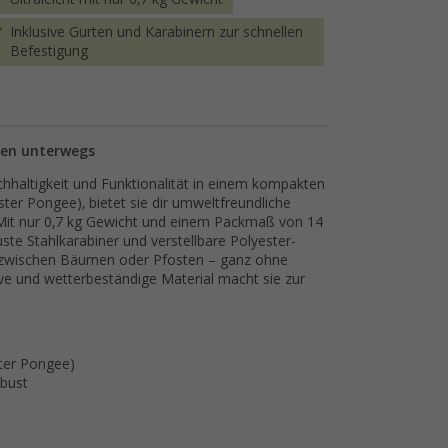
Inklusive Gurten und Karabinern zur schnellen
Befestigung
nen unterwegs
altigkeit und Funktionalität in einem kompakten
ter Pongee), bietet sie dir umweltfreundliche
it nur 0,7 kg Gewicht und einem Packmaß von 14
ste Stahlkarabiner und verstellbare Polyester-
ng zwischen Bäumen oder Pfosten – ganz ohne
ve und wetterbeständige Material macht sie zur
ter Pongee)
obust