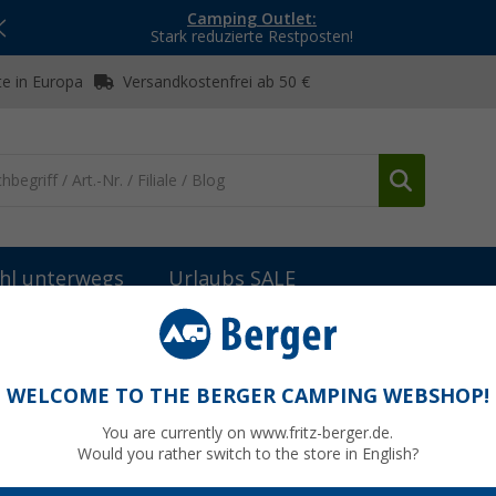
Camping Outlet:
Stark reduzierte Restposten!
e in Europa
Versandkostenfrei ab 50 €
hl unterwegs
Urlaubs SALE
Raka Hängematte 255 cm aus recyceltem Polyester
s recyceltem Polyester
WELCOME TO THE BERGER CAMPING WEBSHOP!
You are currently on www.fritz-berger.de.
Would you rather switch to the store in English?