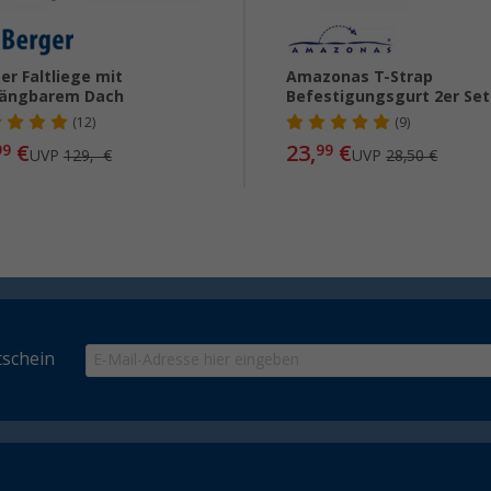
er Faltliege mit
Amazonas T-Strap
hängbarem Dach
Befestigungsgurt 2er Set
(12)
(9)
€
23,
€
99
99
UVP
129,- €
UVP
28,50 €
schein