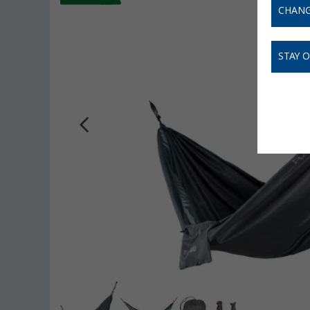
CHANG
STAY 