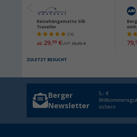
ne
Reisehängematte Silk
Berg
Traveller
ein
(24)
29,
€
79,
99
ab
UVP
39,90 €
ZULETZT BESUCHT
5,- €
Berger
Willkommensgut
Newsletter
sichern