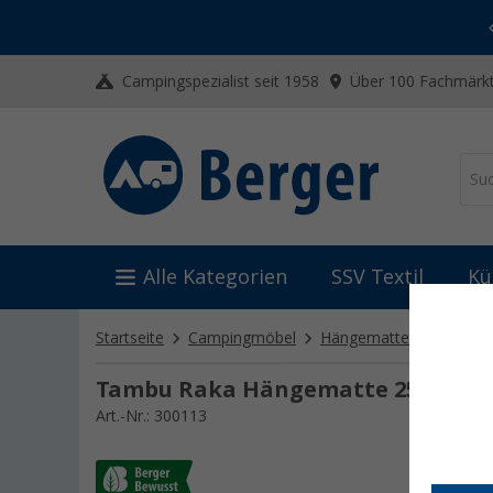
-20% auf Kleidung und Schuhe
Mit dem Aktionscode
20SSV
Campingspezialist seit 1958
Über 100 Fachmärkt
Alle Kategorien
SSV Textil
Kü
Startseite
Campingmöbel
Hängematten
Tambu 
Tambu Raka Hängematte 255 cm au
Art.-Nr.: 300113