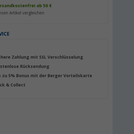
rsandkostenfrei ab 50 €
esen Artikel vergleichen
VICE
%
%
chere Zahlung mit SSL Verschlüsselung
stenlose Rücksendung
s zu 5% Bonus mit der Berger Vorteilskarte
matten-Set
Amazonas Hängematte
Ticket to the Moo
ick & Collect
agetasche /
Moskito-Traveller Thermo
Hammock Hängema
gen 270 x
Blue
(1)
(3)
75,
€
39,- €
40
UVP 99,90 €
UVP 49,95 €