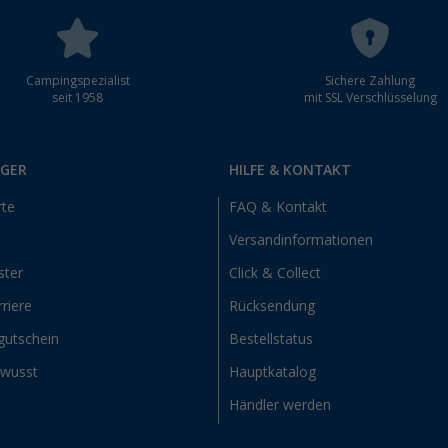
Campingspezialist
Sichere Zahlung
seit 1958
mit SSL Verschlüsselung
RGER
HILFE & KONTAKT
rte
FAQ & Kontakt
Versandinformationen
ster
Click & Collect
riere
Rücksendung
gutschein
Bestellstatus
ewusst
Hauptkatalog
Händler werden