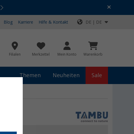
Urlaubs-SALE:
Top-Deals für dein Abenteuer!
Blog
Karriere
Hilfe & Kontakt
DE | DE
Filialen
Merkzettel
Mein Konto
Warenkorb
Themen
Neuheiten
Sale