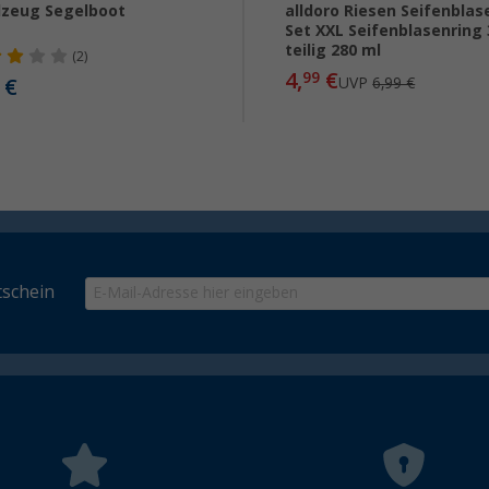
lzeug Segelboot
alldoro Riesen Seifenblas
Set XXL Seifenblasenring 
teilig 280 ml
(2)
4,
€
99
€
UVP
6,99 €
schein