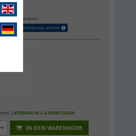
€
9
. MwSt.,
zzgl. Versandkosten
5% Vorteilskartenbonus sichern
rkeit:
LIEFERBAR IN 2-4 WERKTAGEN
IN DEN WARENKORB