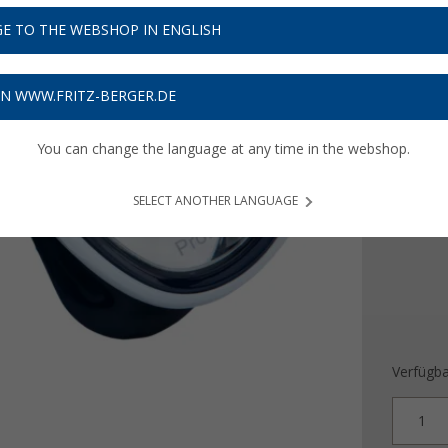
16,
9
E TO THE WEBSHOP IN ENGLISH
Preise inkl
Bis zu 
ON WWW.FRITZ-BERGER.DE
You can change the language at any time in the webshop.
Farbe
SELECT ANOTHER LANGUAGE
Verfügba
1