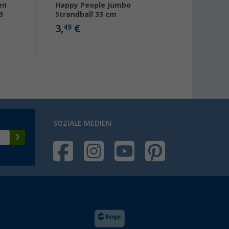
en
Happy People Jumbo
Happy
3
Strandball 33 cm
Stran
3,
€
3,
49
99
SOZIALE MEDIEN