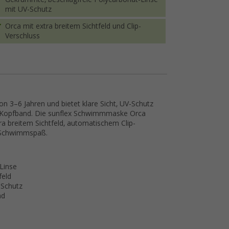
mit UV-Schutz
Orca mit extra breitem Sichtfeld und Clip-
Verschluss
on 3–6 Jahren und bietet klare Sicht, UV-Schutz
on-Kopfband. Die sunflex Schwimmmaske Orca
tra breitem Sichtfeld, automatischem Clip-
n Schwimmspaß.
Linse
feld
-Schutz
nd