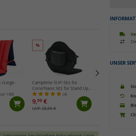
INFORMAT
Ve
Di
%
UNSER SER
-/Liege-
Camptime SUP-Sitz für
Berger Handtuchc
Si
Corvi/Naos Sitz für Stand Up
4er Set lemon
Paddling-Boards
ber 100)
(4)
(6)
Ko
9,
€
99
Bi
2,
€
99
UVP 29,99 €
Cl
Gekrümmte, beschlagfreie Polycarbonat-Linse