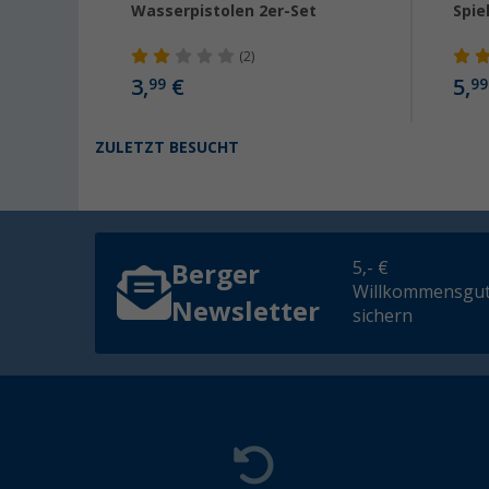
ritze
Wasserpistolen 2er-Set
Spie
er
(2)
3,
€
5,
99
99
ZULETZT BESUCHT
5,- €
Berger
Willkommensgut
Newsletter
sichern