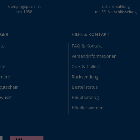
Campingspezialist
Sichere Zahlung
seit 1958
mit SSL Verschlüsselung
RGER
HILFE & KONTAKT
rte
FAQ & Kontakt
Versandinformationen
ster
Click & Collect
riere
Rücksendung
gutschein
Bestellstatus
ewusst
Hauptkatalog
Händler werden