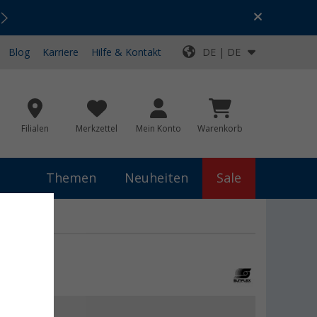
Urlaubs-SALE:
Top-Deals für dein Abenteuer!
Blog
Karriere
Hilfe & Kontakt
DE | DE
Filialen
Merkzettel
Mein Konto
Warenkorb
Themen
Neuheiten
Sale
der
 €