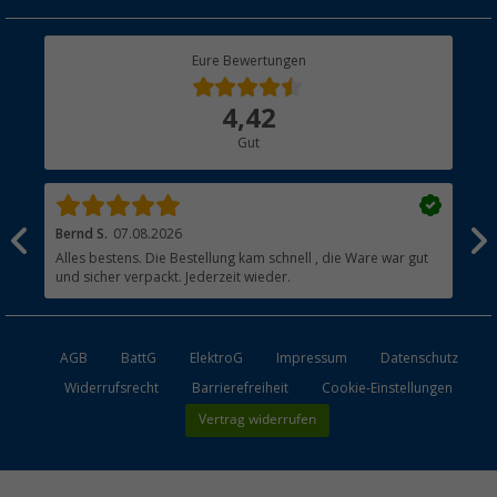
Geschenkgutschein
Rücksendung
Berger Bewusst
Eure Bewertungen
Bestellstatus
Über uns
4,42
Hauptkatalog
Gut
Händler werden
Bernd S.
07.08.2026
Rol
nd
Alles bestens. Die Bestellung kam schnell , die Ware war gut
Gen
und sicher verpackt. Jederzeit wieder.
AGB
BattG
ElektroG
Impressum
Datenschutz
Widerrufsrecht
Barrierefreiheit
Cookie-Einstellungen
Vertrag widerrufen