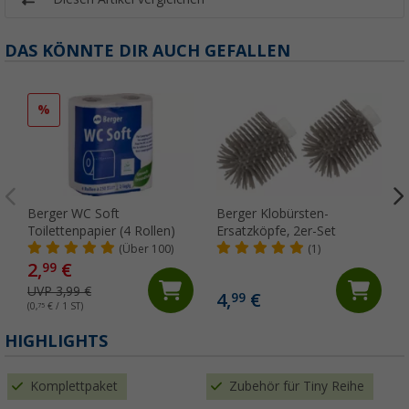
DAS KÖNNTE DIR AUCH GEFALLEN
%
Berger WC Soft
Berger Klobürsten-
Toilettenpapier (4 Rollen)
Ersatzköpfe, 2er-Set
(Über 100)
(1)
2,
€
99
UVP 3,99 €
4,
€
99
(0,
75
€ / 1 ST)
(
HIGHLIGHTS
Komplettpaket
Zubehör für Tiny Reihe