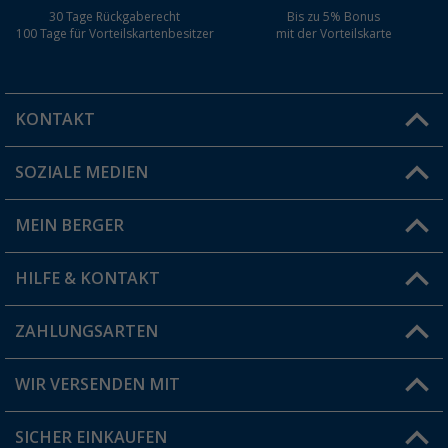
30 Tage Rückgaberecht
Bis zu 5% Bonus
100 Tage für Vorteilskartenbesitzer
mit der Vorteilskarte
KONTAKT
SOZIALE MEDIEN
Du hast eine Frage?
MEIN BERGER
Filiale finden
HILFE & KONTAKT
Vorteilskarte
Blog
ZAHLUNGSARTEN
FAQ & Kontakt
Produkttester
Versandinformationen
WIR VERSENDEN MIT
Jobs & Karriere
Click & Collect
SICHER EINKAUFEN