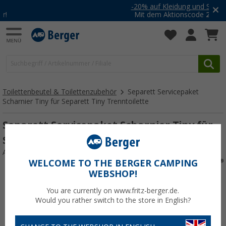
-20% auf Kleidung und Schuhe
Mit dem Aktionscode
20SSV
Toilettenbeutel & Toilettenzubehör
Separett Servicepaket
Scharnier Tiny für Separett Tiny Trenntoilette
Separett Servicepaket Scharnier Tiny für
Separett Tiny Trenntoilette
Art.-Nr.: 669616
WELCOME TO THE BERGER CAMPING
WEBSHOP!
You are currently on www.fritz-berger.de.
Would you rather switch to the store in English?