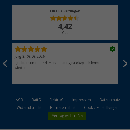
Berger Bewusst
Eure Bewertungen
Bestellstatus
Über uns
4,42
Hauptkatalog
Gut
Händler werden
Jörg S.
08.08.2026
Wer
Qualität stimmt und Preis Leistung ist okay, ich komme
Hat
wieder
AGB
BattG
ElektroG
Impressum
Datenschutz
Widerrufsrecht
Barrierefreiheit
Cookie-Einstellungen
Vertrag widerrufen