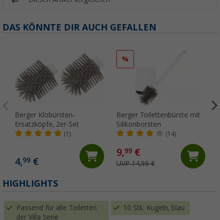
DAS KÖNNTE DIR AUCH GEFALLEN
%
Berger Klobürsten-
Berger Toilettenbürste mit
Ersatzköpfe, 2er-Set
Silikonborsten
(1)
(14)
9,
€
99
4,
€
99
UVP 14,99 €
(
HIGHLIGHTS
Passend für alle Toiletten
10 Stk. Kugeln, blau
der Villa Serie