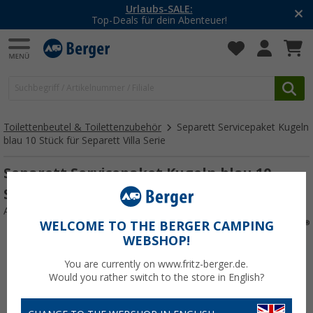
Urlaubs-SALE:
Top-Deals für dein Abenteuer!
Toilettenbeutel & Toilettenzubehör
Separett Servicepaket Kugeln
blau 10 Stück für Separett Villa Serie
Separett Servicepaket Kugeln blau 10
Stück für Separett Villa Serie
Art.-Nr.: 541320
WELCOME TO THE BERGER CAMPING
WEBSHOP!
You are currently on www.fritz-berger.de.
Would you rather switch to the store in English?