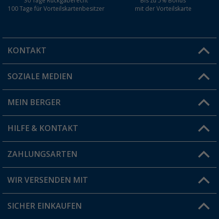
30 Tage Rückgaberecht
Bis zu 5% Bonus
100 Tage für Vorteilskartenbesitzer
mit der Vorteilskarte
KONTAKT
SOZIALE MEDIEN
Du hast eine Frage?
MEIN BERGER
Filiale finden
HILFE & KONTAKT
Vorteilskarte
Blog
ZAHLUNGSARTEN
FAQ & Kontakt
Produkttester
Versandinformationen
WIR VERSENDEN MIT
Jobs & Karriere
Click & Collect
SICHER EINKAUFEN
Geschenkgutschein
Rücksendung