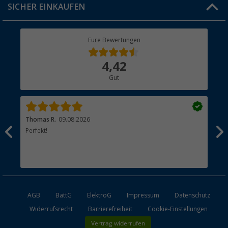
SICHER EINKAUFEN
Geschenkgutschein
Rücksendung
Berger Bewusst
Eure Bewertungen
Bestellstatus
Über uns
4,42
Hauptkatalog
Gut
Händler werden
Thomas R.
09.08.2026
Rei
men.
Perfekt!
Top
esen
AGB
BattG
ElektroG
Impressum
Datenschutz
Widerrufsrecht
Barrierefreiheit
Cookie-Einstellungen
Vertrag widerrufen