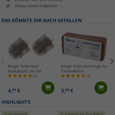
Diesen Artikel vergleichen
DAS KÖNNTE DIR AUCH GEFALLEN
Berger Klobürsten-
Berger Kokosfaserziegel für
Ersatzköpfe, 2er-Set
Trenntoiletten
(1)
(3)
4,
€
3,
€
99
99
(
HIGHLIGHTS
hochwertig
Zubehör für Tiny Reihe