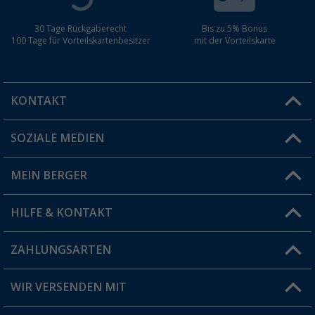
30 Tage Rückgaberecht
Bis zu 5% Bonus
100 Tage für Vorteilskartenbesitzer
mit der Vorteilskarte
KONTAKT
SOZIALE MEDIEN
Du hast eine Frage?
MEIN BERGER
Filiale finden
HILFE & KONTAKT
Vorteilskarte
Blog
ZAHLUNGSARTEN
FAQ & Kontakt
Produkttester
Versandinformationen
WIR VERSENDEN MIT
Jobs & Karriere
Click & Collect