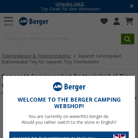
Urlaubs-SALE:
Top-Deals für dein Abenteuer!
Toilettenbeutel & Toilettenzubehör
Separett Servicepaket
Batteriekabel Tiny für Separett Tiny Trenntoilette
Separett Servicepaket Batteriekabel Tiny
für Separett Tiny Trenntoilette
Art.-Nr.: 664352
WELCOME TO THE BERGER CAMPING
WEBSHOP!
You are currently on www.fritz-berger.de.
Would you rather switch to the store in English?