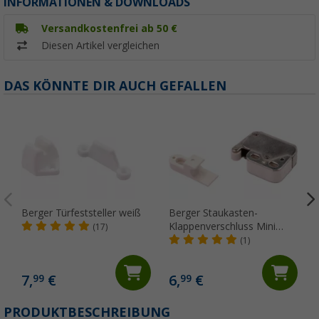
INFORMATIONEN & DOWNLOADS
Versandkostenfrei ab 50 €
Diesen Artikel vergleichen
DAS KÖNNTE DIR AUCH GEFALLEN
Berger Türfeststeller weiß
Berger Staukasten-
Klappenverschluss Mini
(17)
Latch
(1)
7,
€
6,
€
99
99
(
PRODUKTBESCHREIBUNG