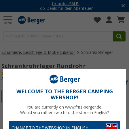
Urlaubs-SALE:
Top-Deals für dein Abenteuer!
Scharniere, Beschläge & Möbelzubehör
Schrankrohrlager
Schrankrohrlager Rundrohr
(2)
Art.-Nr.: 133850
WELCOME TO THE BERGER CAMPING
%
WEBSHOP!
You are currently on www.fritz-berger.de.
Would you rather switch to the store in English?
CHANGE TO THE WEBSHOP IN ENGLISH