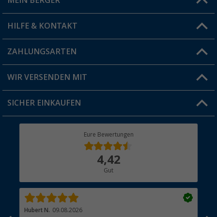
MEIN BERGER
Filiale finden
HILFE & KONTAKT
Vorteilskarte
Blog
ZAHLUNGSARTEN
FAQ & Kontakt
Produkttester
Versandinformationen
WIR VERSENDEN MIT
Jobs & Karriere
Click & Collect
SICHER EINKAUFEN
Geschenkgutschein
Rücksendung
Berger Bewusst
Eure Bewertungen
Bestellstatus
Über uns
4,42
Hauptkatalog
Gut
Händler werden
Hubert N.
09.08.2026
Kai 