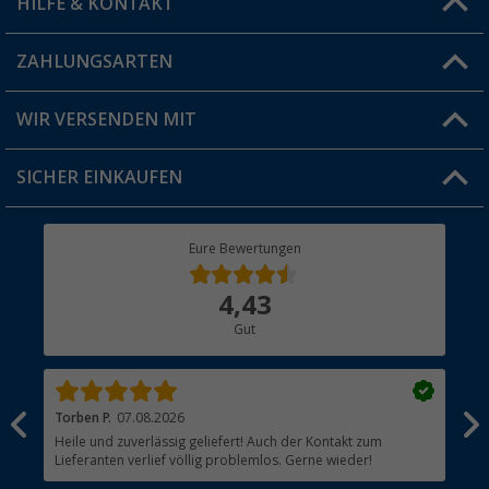
HILFE & KONTAKT
Vorteilskarte
Blog
ZAHLUNGSARTEN
FAQ & Kontakt
Produkttester
Versandinformationen
WIR VERSENDEN MIT
Jobs & Karriere
Click & Collect
SICHER EINKAUFEN
Geschenkgutschein
Rücksendung
Berger Bewusst
Eure Bewertungen
Bestellstatus
Über uns
4,43
Hauptkatalog
Gut
Händler werden
Torben P.
07.08.2026
Jul
Heile und zuverlässig geliefert! Auch der Kontakt zum
Bes
Lieferanten verlief völlig problemlos. Gerne wieder!
Jed