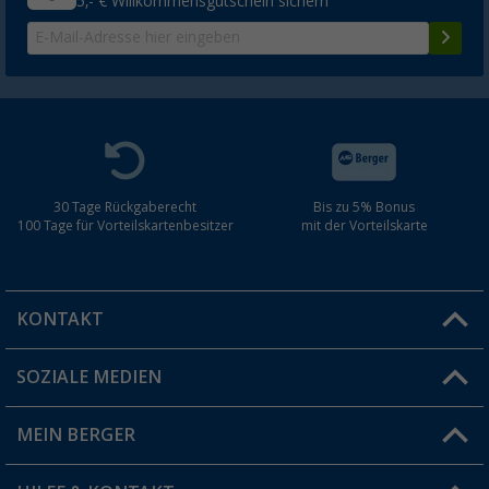
5,- € Willkommensgutschein sichern
30 Tage Rückgaberecht
Bis zu 5% Bonus
100 Tage für Vorteilskartenbesitzer
mit der Vorteilskarte
KONTAKT
SOZIALE MEDIEN
Du hast eine Frage?
MEIN BERGER
Filiale finden