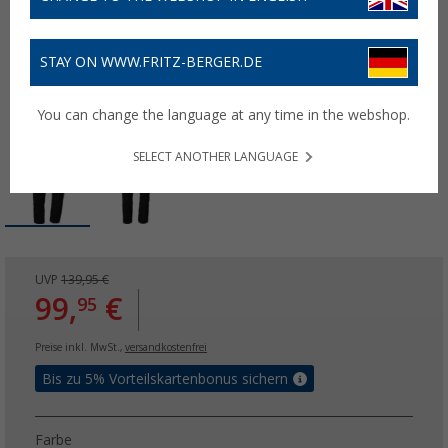
STAY ON WWW.FRITZ-BERGER.DE
You can change the language at any time in the webshop.
SELECT ANOTHER LANGUAGE
UVP
139,95 €
99,
€
95
Preise inkl. MwSt.,
versandkostenfrei
Bis zu 5% Vorteilskartenbonus sichern
Farbe