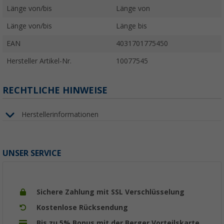
Länge von/bis
Länge von
Länge von/bis
Länge bis
EAN
4031701775450
Hersteller Artikel-Nr.
10077545
RECHTLICHE HINWEISE
Herstellerinformationen
UNSER SERVICE
Sichere Zahlung mit SSL Verschlüsselung
Kostenlose Rücksendung
Bis zu 5% Bonus mit der Berger Vorteilskarte