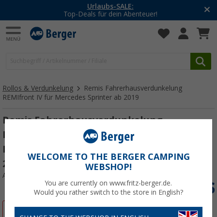
-20% auf Kleidung und Schuhe
Mit dem Aktionscode
20SSV
Rollos & Verdunkelung
Remis Fahrerhausverdunkelung
REMIfront IV für Mercedes Sprinter ab 2019
Remis Fahrerhausverdunkelung
REMIfront IV rechtes Seitenfenster (mit
Einstiegsgriff) für Mercedes Sprinter ab
WELCOME TO THE BERGER CAMPING
2019
WEBSHOP!
Art.-Nr.: 244347
You are currently on www.fritz-berger.de.
Would you rather switch to the store in English?
%