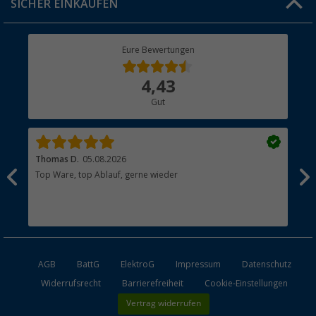
SICHER EINKAUFEN
Geschenkgutschein
Rücksendung
Berger Bewusst
Eure Bewertungen
Bestellstatus
Über uns
4,43
Hauptkatalog
Gut
Händler werden
Thomas D.
05.08.2026
Kla
Top Ware, top Ablauf, gerne wieder
Wie
ein
AGB
BattG
ElektroG
Impressum
Datenschutz
Widerrufsrecht
Barrierefreiheit
Cookie-Einstellungen
Vertrag widerrufen