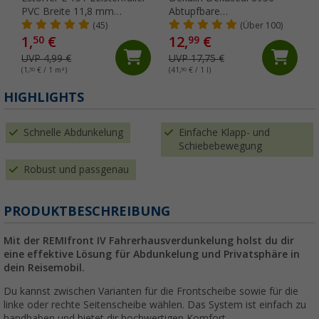
PVC Breite 11,8 mm
Abtupfbare
Meterware weiß
Dichtungsmasse 310 ml
(45)
(Über 100)
hellgrau
1,
€
12,
€
50
99
UVP 4,99 €
UVP 17,75 €
(1,
50
€ / 1 m²)
(41,
90
€ / 1 l)
HIGHLIGHTS
Schnelle Abdunkelung
Einfache Klapp- und
Schiebebewegung
Robust und passgenau
PRODUKTBESCHREIBUNG
Mit der REMIfront IV Fahrerhausverdunkelung holst du dir
eine effektive Lösung für Abdunkelung und Privatsphäre in
dein Reisemobil.
Du kannst zwischen Varianten für die Frontscheibe sowie für die
linke oder rechte Seitenscheibe wählen. Das System ist einfach zu
handhaben und bietet dir hochwertigen Komfort.