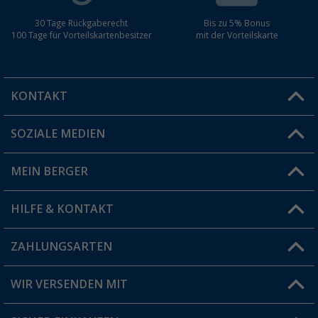
30 Tage Rückgaberecht
Bis zu 5% Bonus
100 Tage für Vorteilskartenbesitzer
mit der Vorteilskarte
KONTAKT
SOZIALE MEDIEN
Du hast eine Frage?
MEIN BERGER
Filiale finden
HILFE & KONTAKT
Vorteilskarte
Blog
ZAHLUNGSARTEN
FAQ & Kontakt
Produkttester
Versandinformationen
WIR VERSENDEN MIT
Jobs & Karriere
Click & Collect