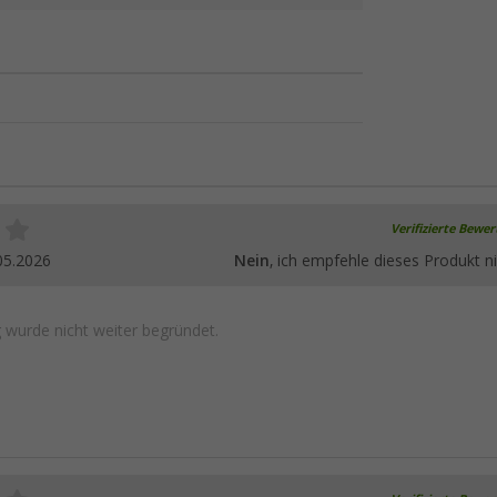
Verifizierte Bewe
05.2026
Nein
, ich empfehle dieses Produkt ni
wurde nicht weiter begründet.