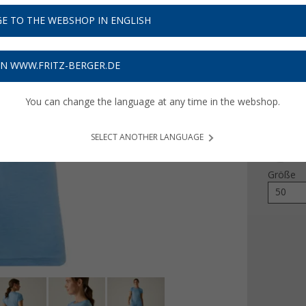
12,
9
E TO THE WEBSHOP IN ENGLISH
Preise inkl
Bis zu 
ON WWW.FRITZ-BERGER.DE
You can change the language at any time in the webshop.
Farbe
SELECT ANOTHER LANGUAGE
Größe
50