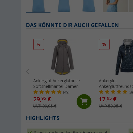
DAS KÖNNTE DIR AUCH GEFALLEN
%
%
Ankerglut Ankerglutbrise
Ankerglut
Softshellmantel Damen
Ankerglutfreund
Sweatjacke
(49)
(8)
29,
€
17,
€
95
95
UVP 99,95 €
UVP 59,95 €
HIGHLIGHTS
Schnelltrocknendes Funktionsmaterial