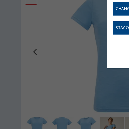
CHANG
STAY 