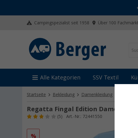
-20% auf Kleidung und Schuhe
Mit dem Aktionscode
20SSV
Campingspezialist seit 1958
Über 100 Fachmärkt
Alle Kategorien
SSV Textil
Kü
Startseite
Bekleidung
Damenkleidung
Damenshir
Regatta Fingal Edition Damen T-Shi
(5)
Art.-Nr.: 72441550
%