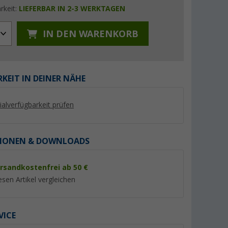
rkeit:
LIEFERBAR IN 2-3 WERKTAGEN
IN DEN WARENKORB
%
%
KEIT IN DEINER NÄHE
lialverfügbarkeit prüfen
utmeer
Regatta Mindano VIII
Mountain Guide Lim
IONEN & DOWNLOADS
Damenbluse
Damen und Herren
Regenjacke
(6)
(39)
rsandkostenfrei ab 50 €
21,
€
19,
€
95
95
esen Artikel vergleichen
UVP 50,- €
UVP 39,95 €
VICE