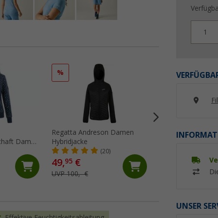
Verfügba
1
%
%
VERFÜGBAR
Fi
Regatta Andreson Damen
Ankerglut Ankergl
INFORMAT
schaft Damen
Hybridjacke
Damenmantel
(20)
(12)
Ve
49,
€
39,
€
95
95
Di
UVP 100,- €
UVP 119,95 €
UNSER SER
Effektive Feuchtigkeitsableitung