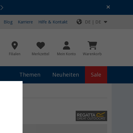
Urlaubs-SALE:
Top-Deals für dein Abenteuer!
Blog
Karriere
Hilfe & Kontakt
DE | DE
Filialen
Merkzettel
Mein Konto
Warenkorb
Themen
Neuheiten
Sale
Shirt
€