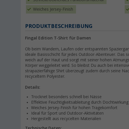
Weiches Jersey-Finish
PRODUKTBESCHREIBUNG
Fingal Edition T-Shirt für Damen
Ob beim Wandern, Laufen oder entspannten Spaziergang 
ideale Basisschicht für jedes Outdoor-Abenteuer. Das s
weich auf der Haut und sorgt mit seiner hohen Atmungsa
Körper weggeleitet wird. So bleibst Du auch bei inten
strapazierfähige Shirt überzeugt zudem durch seine Nach
recyceltem Polyester.
Details:
Trocknet besonders schnell bei Nässe
Effektive Feuchtigkeitsableitung durch Dochtwirkung
Weiches Jersey-Finish für hohen Tragekomfort
Ideal für Sport und Outdoor-Aktivitäten
Hergestellt aus recycelten Materialien
Technische Daten: