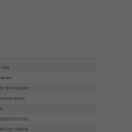
-Shirt
Damen
00 % Polyester
ashed denim
0
063516351542
WT231 ZYA24L