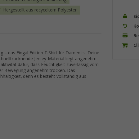
Hergestellt aus recyceltem Polyester
Si
Ko
Bi
Cl
– das Fingal Edition T-Shirt für Damen ist Deine
chnelltrocknende Jersey-Material liegt angenehm
ktivität dafür, dass Feuchtigkeit zuverlässig vom
siver Bewegung angenehm trocken. Das
haltigkeit, denn es besteht vollständig aus