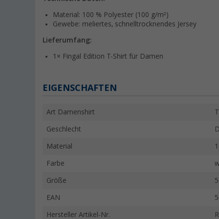
Material: 100 % Polyester (100 g/m²)
Gewebe: meliertes, schnelltrocknendes Jersey
Lieferumfang:
1× Fingal Edition T-Shirt für Damen
EIGENSCHAFTEN
Art Damenshirt
T
Geschlecht
Material
1
Farbe
w
Größe
5
EAN
5
Hersteller Artikel-Nr.
R