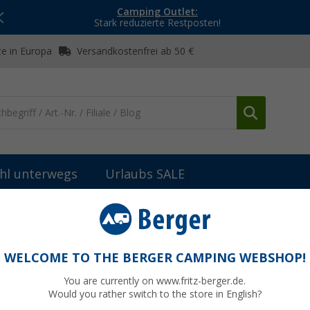
Camping Outlet:
Stark reduzierte Restposten!
e in Europa
Versandkostenfrei ab 50 €
hl unterwegs
Urlaubs SALE
ts, -blusen & -pullover
Regatta Women’s Fingal Edition Damen T-
rt
WELCOME TO THE BERGER CAMPING WEBSHOP!
You are currently on www.fritz-berger.de.
Would you rather switch to the store in English?
UVP
35,- 