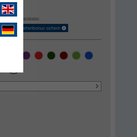
€
5
. MwSt.,
zzgl. Versandkosten
5% Vorteilskartenbonus sichern