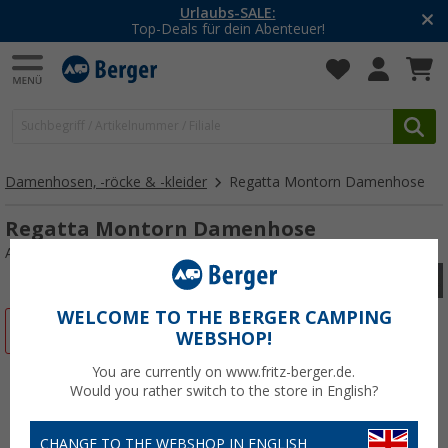
Urlaubs-SALE:
Top-Deals für dein Abenteuer!
Damenhosen, -röcke & -kleider
Regatta Montorn Damenhose
Regatta Montorn Damenhose
Art.-Nr.: 54333746
WELCOME TO THE BERGER CAMPING
%
WEBSHOP!
You are currently on www.fritz-berger.de.
Would you rather switch to the store in English?
CHANGE TO THE WEBSHOP IN ENGLISH