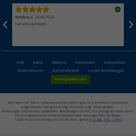
Matthias S.
08.08.2026
Kat
Hat alles geklappt
Sch
Bez
AGB
BattG
ElektroG
Impressum
Datenschutz
Widerrufsrecht
Barrierefreiheit
Cookie-Einstellungen
Vertrag widerrufen
Alle Preise inkl. MwSt., versandkostenfreie Lieferung ab 50 € innerhalb Deutschland,
ausgenommen Sperrgutzuschlag. Ansonsten zzgl. Versandkosten.
Änderungen und Irrtümer vorbehalten. Abbildungen ähnlich. Nur solange der Vorrat reicht.
Die durchgestrichenen Preise entsprechen dem bisherigen Preis bei Berger.
1)
Gekennzeichnete Preise sind mit 0% MwSt. gemäß
§ 12 Abs. 3 Nr. 1 UStG