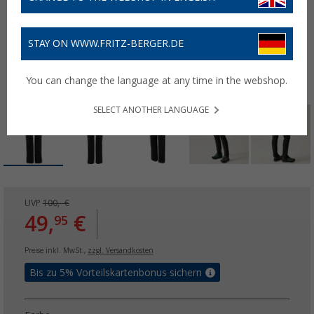
STAY ON WWW.FRITZ-BERGER.DE
You can change the language at any time in the webshop.
SELECT ANOTHER LANGUAGE
UVP
100,- €
49,
€
95
Preise inkl. MwSt.,
zzgl. Versandkosten
Bis zu 5% Vorteilskartenbonus sichern