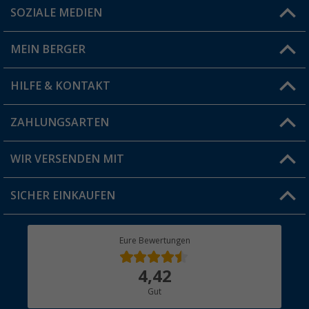
SOZIALE MEDIEN
Du hast eine Frage?
MEIN BERGER
Filiale finden
HILFE & KONTAKT
Vorteilskarte
Blog
ZAHLUNGSARTEN
FAQ & Kontakt
Produkttester
Versandinformationen
WIR VERSENDEN MIT
Jobs & Karriere
Click & Collect
SICHER EINKAUFEN
Geschenkgutschein
Rücksendung
Berger Bewusst
Eure Bewertungen
Bestellstatus
Über uns
4,42
Hauptkatalog
Gut
Händler werden