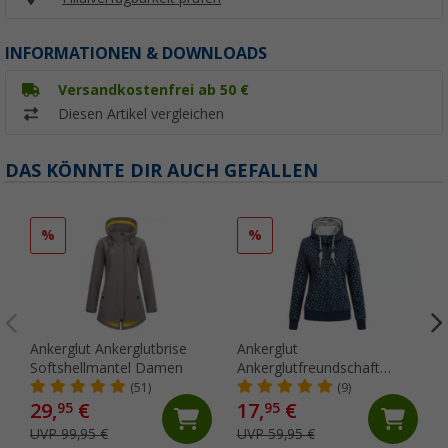
INFORMATIONEN & DOWNLOADS
Versandkostenfrei ab 50 €
Diesen Artikel vergleichen
DAS KÖNNTE DIR AUCH GEFALLEN
%
%
Ankerglut Ankerglutbrise
Ankerglut
Softshellmantel Damen
Ankerglutfreundschaft
Damen Sweatjacke
(51)
(9)
29,
€
17,
€
95
95
UVP 99,95 €
UVP 59,95 €