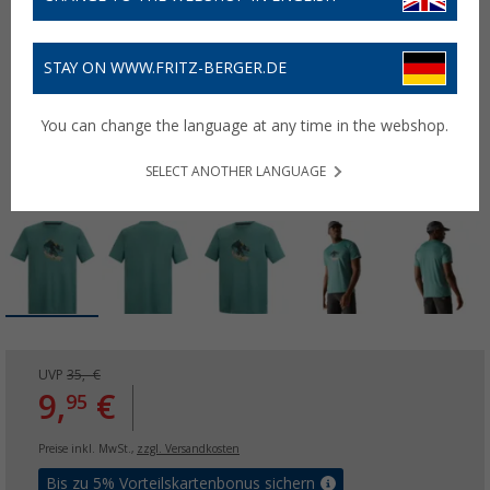
STAY ON WWW.FRITZ-BERGER.DE
You can change the language at any time in the webshop.
SELECT ANOTHER LANGUAGE
UVP
35,- €
9,
€
95
Preise inkl. MwSt.,
zzgl. Versandkosten
Bis zu 5% Vorteilskartenbonus sichern