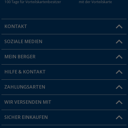
100 Tage für Vorteilskartenbesitzer
mit der Vorteilskarte
KONTAKT
SOZIALE MEDIEN
Du hast eine Frage?
MEIN BERGER
Filiale finden
HILFE & KONTAKT
Vorteilskarte
Blog
ZAHLUNGSARTEN
FAQ & Kontakt
Produkttester
Versandinformationen
WIR VERSENDEN MIT
Jobs & Karriere
Click & Collect
SICHER EINKAUFEN
Geschenkgutschein
Rücksendung