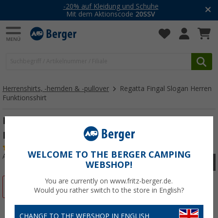
-20% auf Kleidung und Schuhe
Mit dem Aktionscode
20SSV
Herrenshirts, -hemden & -pullover
Regatta Fingal Slogan Herren
Funktionsshirt
Regatta Fingal Slogan Herren
Funktionsshirt
(2)
WELCOME TO THE BERGER CAMPING
Art.-Nr.: 109129XXXL
WEBSHOP!
You are currently on www.fritz-berger.de.
%
Would you rather switch to the store in English?
CHANGE TO THE WEBSHOP IN ENGLISH