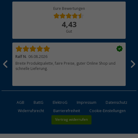
Berger Bewusst
Eure Bewertungen
Bestellstatus
Über uns
4,43
Hauptkatalog
Gut
Händler werden
Ralf N.
06.08.2026
Hen
Breite Produktpalette, faire Preise, guter Online Shop und
?
schnelle Lieferung.
AGB
BattG
ElektroG
Impressum
Datenschutz
Widerrufsrecht
Barrierefreiheit
Cookie-Einstellungen
Vertrag widerrufen