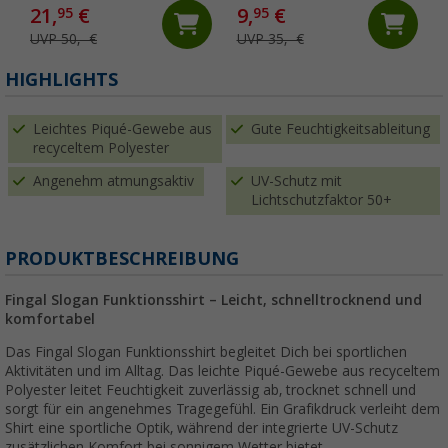
21,
€
9,
€
95
95
UVP 50,- €
UVP 35,- €
HIGHLIGHTS
Leichtes Piqué-Gewebe aus
Gute Feuchtigkeitsableitung
recyceltem Polyester
Angenehm atmungsaktiv
UV-Schutz mit
Lichtschutzfaktor 50+
PRODUKTBESCHREIBUNG
Fingal Slogan Funktionsshirt – Leicht, schnelltrocknend und
komfortabel
Das Fingal Slogan Funktionsshirt begleitet Dich bei sportlichen
Aktivitäten und im Alltag. Das leichte Piqué-Gewebe aus recyceltem
Polyester leitet Feuchtigkeit zuverlässig ab, trocknet schnell und
sorgt für ein angenehmes Tragegefühl. Ein Grafikdruck verleiht dem
Shirt eine sportliche Optik, während der integrierte UV-Schutz
zusätzlichen Komfort bei sonnigem Wetter bietet.