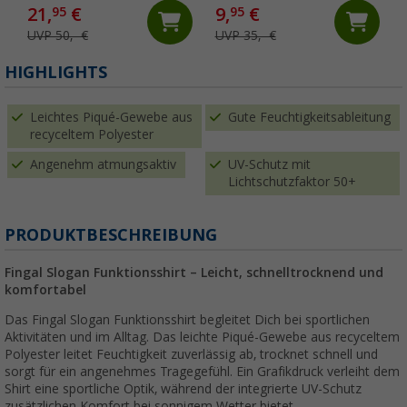
21,
€
9,
€
95
95
UVP 50,- €
UVP 35,- €
HIGHLIGHTS
Leichtes Piqué-Gewebe aus
Gute Feuchtigkeitsableitung
recyceltem Polyester
Angenehm atmungsaktiv
UV-Schutz mit
Lichtschutzfaktor 50+
PRODUKTBESCHREIBUNG
Fingal Slogan Funktionsshirt – Leicht, schnelltrocknend und
komfortabel
Das Fingal Slogan Funktionsshirt begleitet Dich bei sportlichen
Aktivitäten und im Alltag. Das leichte Piqué-Gewebe aus recyceltem
Polyester leitet Feuchtigkeit zuverlässig ab, trocknet schnell und
sorgt für ein angenehmes Tragegefühl. Ein Grafikdruck verleiht dem
Shirt eine sportliche Optik, während der integrierte UV-Schutz
zusätzlichen Komfort bei sonnigem Wetter bietet.