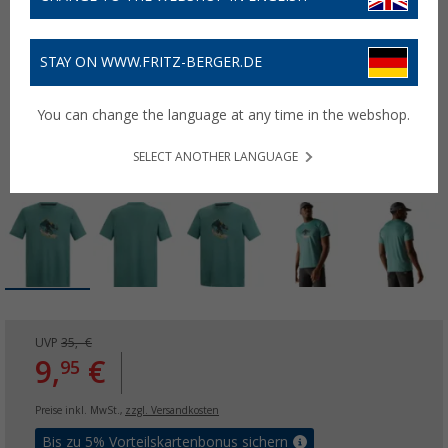
STAY ON WWW.FRITZ-BERGER.DE
You can change the language at any time in the webshop.
SELECT ANOTHER LANGUAGE
UVP
35,- €
9,
€
95
Preise inkl. MwSt.,
zzgl. Versandkosten
Bis zu 5% Vorteilskartenbonus sichern