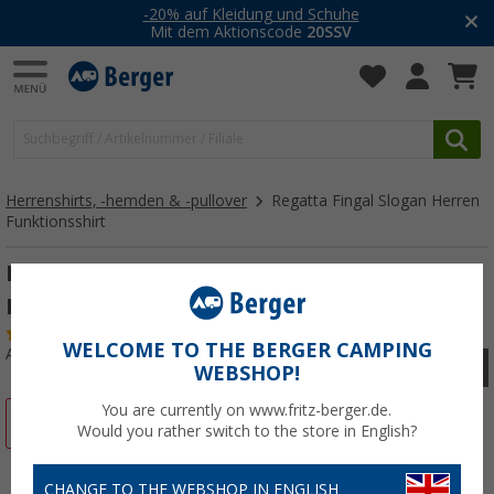
-20% auf Kleidung und Schuhe
Mit dem Aktionscode
20SSV
Herrenshirts, -hemden & -pullover
Regatta Fingal Slogan Herren
Funktionsshirt
Regatta Fingal Slogan Herren
Funktionsshirt
(2)
WELCOME TO THE BERGER CAMPING
Art.-Nr.: 109129XXXL
WEBSHOP!
You are currently on www.fritz-berger.de.
%
Would you rather switch to the store in English?
CHANGE TO THE WEBSHOP IN ENGLISH