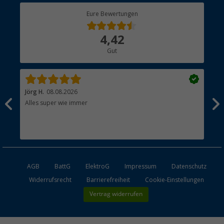
Berger Bewusst
Eure Bewertungen
Bestellstatus
Über uns
4,42
Hauptkatalog
Gut
Händler werden
Jörg H.
08.08.2026
Kla
Alles super wie immer
Ein
und
Lei
Max
unk
AGB
BattG
ElektroG
Impressum
Datenschutz
Widerrufsrecht
Barrierefreiheit
Cookie-Einstellungen
Vertrag widerrufen