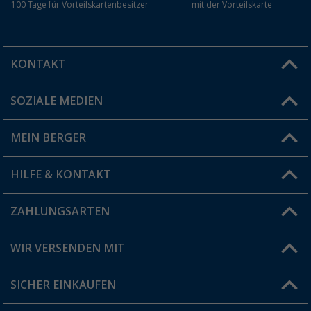
100 Tage für Vorteilskartenbesitzer
mit der Vorteilskarte
KONTAKT
SOZIALE MEDIEN
Du hast eine Frage?
MEIN BERGER
Filiale finden
HILFE & KONTAKT
Vorteilskarte
Blog
ZAHLUNGSARTEN
FAQ & Kontakt
Produkttester
Versandinformationen
WIR VERSENDEN MIT
Jobs & Karriere
Click & Collect
SICHER EINKAUFEN
Geschenkgutschein
Rücksendung