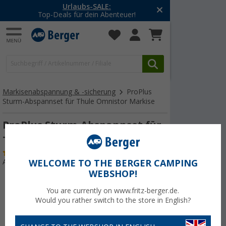
Urlaubs-SALE:
-20% a
Top-Deals für dein Abenteuer!
Mit d
Markisenabspannung & -sicherung
ProPlus
Sturm-Abspannset für Thule Omnistor Markise
ProPlus Sturm-Abspannset für
Thule Omnistor Markise
(11)
Art.-Nr.: 290424
WELCOME TO THE BERGER CAMPING
WEBSHOP!
You are currently on www.fritz-berger.de.
Would you rather switch to the store in English?