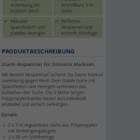
zuverlässig bei
einstellbare 3 m
starkem Wind
Gurte
Inklusive
Einfaches
Spannfedern und
Abspannen und
stabilen Heringen
schnelle Montage
PRODUKTBESCHREIBUNG
Sturm Abspannset für Omnistor Markisen
Mit diesem Abspannset sicherst Du Deine Markise
zuverlässig gegen Wind. Zwei stabile Gurte mit
Spannfedern und Heringen verhindern das
Aufwehen des Tuchs. Die 3 Meter langen
Polypropylenbänder lassen sich individuell
einstellen und einfach befestigen.
Details:
2 x 3 m regulierbare Gurte aus Polypropylen
mit Befestigungsbügeln
2 x 38 cm Stahlheringe