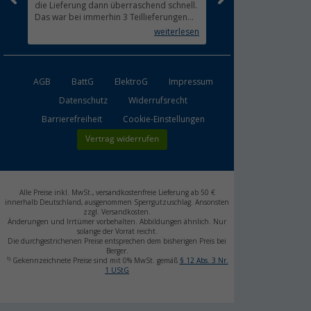
die Lieferung dann überraschend schnell.
zügig.
Das war bei immerhin 3 Teillieferungen
Lieferung innerhalb 1 
sehr beachtlich und für mich erfreulich.
weiterlesen
Alle Bestandteile waren gut verpackt und
in Ordnung. Das Gerät (Gasgrill)
funktioniert bestens
AGB
BattG
ElektroG
Impressum
Datenschutz
Widerrufsrecht
Barrierefreiheit
Cookie-Einstellungen
Vertrag widerrufen
Alle Preise inkl. MwSt., versandkostenfreie Lieferung ab 50 €
innerhalb Deutschland, ausgenommen Sperrgutzuschlag. Ansonsten
zzgl. Versandkosten.
Änderungen und Irrtümer vorbehalten. Abbildungen ähnlich. Nur
solange der Vorrat reicht.
Die durchgestrichenen Preise entsprechen dem bisherigen Preis bei
Berger.
1)
Gekennzeichnete Preise sind mit 0% MwSt. gemäß
§ 12 Abs. 3 Nr.
1 UStG