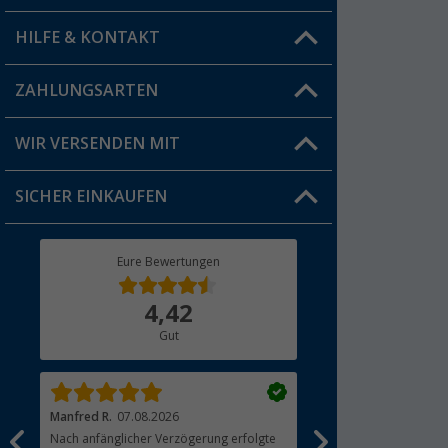
HILFE & KONTAKT
Vorteilskarte
Blog
ZAHLUNGSARTEN
FAQ & Kontakt
Produkttester
Versandinformationen
WIR VERSENDEN MIT
Jobs & Karriere
Click & Collect
SICHER EINKAUFEN
Geschenkgutschein
Rücksendung
Berger Bewusst
Eure Bewertungen
Bestellstatus
Über uns
4,42
Hauptkatalog
Gut
Händler werden
Manfred R.
07.08.2026
Hans-Friedrich S.
07.0
Nach anfänglicher Verzögerung erfolgte
Sendung ins Ausland pe