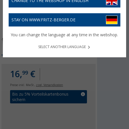
CHANGE TO THE WEBSHOP IN ENGLISH
STAY ON WWW.FRITZ-BERGER.DE
You can change the language at any time in the webshop.
SELECT ANOTHER LANGUAGE
16,
€
99
Preise inkl. MwSt.,
zzgl. Versandkosten
Bis zu 5% Vorteilskartenbonus
sichern