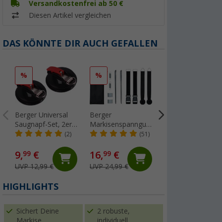
Versandkostenfrei ab 50 €
Diesen Artikel vergleichen
DAS KÖNNTE DIR AUCH GEFALLEN
%
%
Berger Universal
Berger
Peggy Peg Tie
Saugnapf-Set, 2er-
Markisenspanngurt-
Strap Abspannung
Set
Set für Fiamma
verstellbarer
(2)
(51)
Markisen, 11-teilig
Markiesenspanng
(Über 100)
9,
€
16,
€
13,
€
99
99
90
UVP 12,99 €
UVP 24,99 €
UVP 14,50 €
HIGHLIGHTS
Sichert Deine
2 robuste,
Markise
individuell