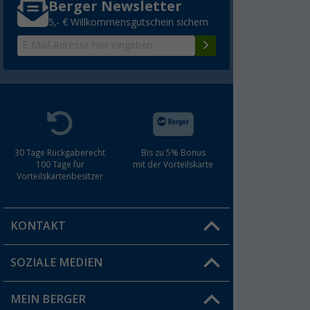
Berger Newsletter
5,- € Willkommensgutschein sichern
30 Tage Rückgaberecht
Bis zu 5% Bonus
100 Tage für
mit der Vorteilskarte
Vorteilskartenbesitzer
KONTAKT
SOZIALE MEDIEN
Du hast eine Frage?
MEIN BERGER
Filiale finden