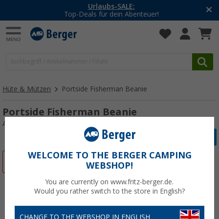
Urlaubs-SALE:
Top-Deals für dein Abenteuer!
Hüte & Mützen
Portside Fisherman Beanie
Portside Fisherman Beanie
Art.-Nr.: 782614
WELCOME TO THE BERGER CAMPING
%
WEBSHOP!
You are currently on www.fritz-berger.de.
Would you rather switch to the store in English?
CHANGE TO THE WEBSHOP IN ENGLISH