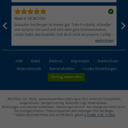
Klaus V.
08.08.2026
Mat
Einkaufen bei Berger ist immer gut. Tolle Produkte, schneller
Hat
und sicherer Versand und eine sehr gute Kommunikation.
Leider hatte das bestellte Zelt doch nicht an unseren Caddy
Maxi gepasst. Die Rückabwicklung verlief ebenfalls absolut
weiterlesen
unkompliziert.
AGB
BattG
ElektroG
Impressum
Datenschutz
Widerrufsrecht
Barrierefreiheit
Cookie-Einstellungen
Vertrag widerrufen
Alle Preise inkl. MwSt., versandkostenfreie Lieferung ab 50 € innerhalb Deutschland,
ausgenommen Sperrgutzuschlag. Ansonsten zzgl. Versandkosten.
Änderungen und Irrtümer vorbehalten. Abbildungen ähnlich. Nur solange der Vorrat reicht.
Die durchgestrichenen Preise entsprechen dem bisherigen Preis bei Berger.
1)
Gekennzeichnete Preise sind mit 0% MwSt. gemäß
§ 12 Abs. 3 Nr. 1 UStG