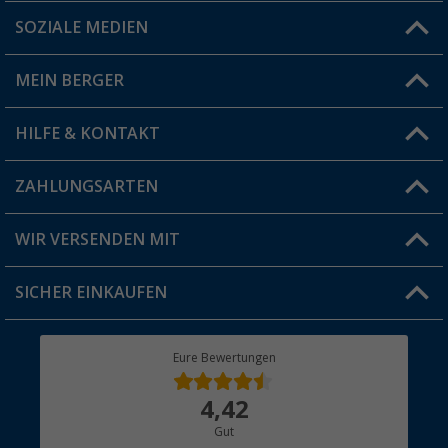
SOZIALE MEDIEN
Du hast eine Frage?
MEIN BERGER
Filiale finden
HILFE & KONTAKT
Vorteilskarte
Blog
ZAHLUNGSARTEN
FAQ & Kontakt
Produkttester
Versandinformationen
WIR VERSENDEN MIT
Jobs & Karriere
Click & Collect
SICHER EINKAUFEN
Geschenkgutschein
Rücksendung
Berger Bewusst
Eure Bewertungen
Bestellstatus
Über uns
4,42
Hauptkatalog
Gut
Händler werden