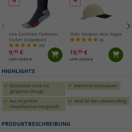
%
%
Löw Dachstein Funktions-
Stöhr Neopren Visor Kappe
Socken Doppelpack
(6)
(40)
9,
€
19,
€
95
95
UVP 19,95 €
UVP 24,99 €
HIGHLIGHTS
Klassischer Look mit
Wärmend und bequem
geripptem Design
Aus recycelten
Ideal für den urbanen Alltag
Plastikflaschen hergestellt
PRODUKTBESCHREIBUNG