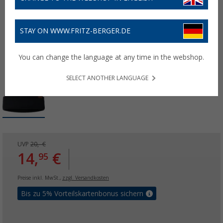
STAY ON WWW.FRITZ-BERGER.DE
You can change the language at any time in the webshop.
SELECT ANOTHER LANGUAGE
UVP
20,- €
14,
€
95
Preise inkl. MwSt.,
zzgl. Versandkosten
Bis zu 5% Vorteilskartenbonus sichern