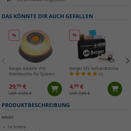
DAS KÖNNTE DIR AUCH GEFALLEN
%
%
Berger Advertir V16
Berger Kfz Verbandtasche
Warnleuchte für Spanien
(3)
29,
€
4,
€
99
99
UVP 44,99 €
UVP 7,99 €
PRODUKTBESCHREIBUNG
Inhalt
1x Schere