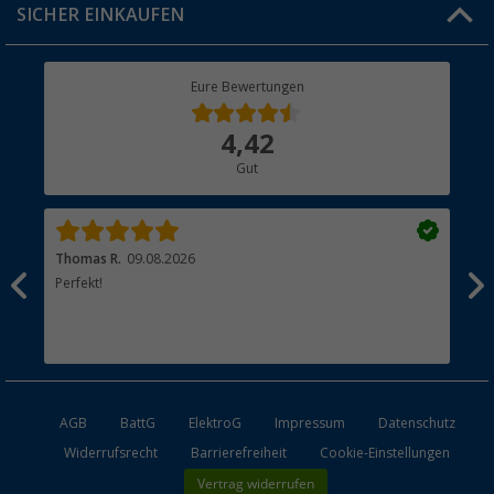
SICHER EINKAUFEN
Geschenkgutschein
Rücksendung
Berger Bewusst
Eure Bewertungen
Bestellstatus
Über uns
4,42
Hauptkatalog
Gut
Händler werden
Thomas R.
09.08.2026
Rei
men.
Perfekt!
Top
esen
AGB
BattG
ElektroG
Impressum
Datenschutz
Widerrufsrecht
Barrierefreiheit
Cookie-Einstellungen
Vertrag widerrufen