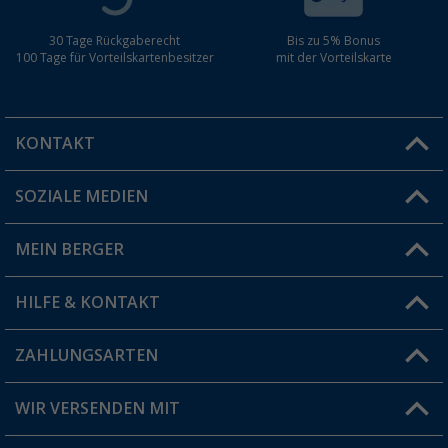
30 Tage Rückgaberecht
Bis zu 5% Bonus
100 Tage für Vorteilskartenbesitzer
mit der Vorteilskarte
KONTAKT
SOZIALE MEDIEN
Du hast eine Frage?
MEIN BERGER
Filiale finden
HILFE & KONTAKT
Vorteilskarte
Blog
ZAHLUNGSARTEN
FAQ & Kontakt
Produkttester
Versandinformationen
WIR VERSENDEN MIT
Jobs & Karriere
Click & Collect