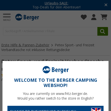
Urlaubs-SALE:
Top-Deals für dein Abenteuer!
Erste Hilfe & Pannen-Zubehör
Petex Sport- und Freizeit
Verbandtasche rot inklusive Rettungsdecke
Petex Sport- und Freizeit Verbandtasche
rot inklusive Rettungsdecke
(1)
Art.-Nr.: 518501
WELCOME TO THE BERGER CAMPING
WEBSHOP!
You are currently on www.fritz-berger.de.
Would you rather switch to the store in English?