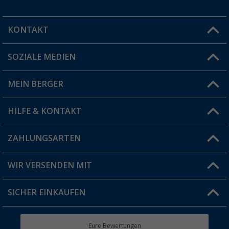
KONTAKT
SOZIALE MEDIEN
Du hast eine Frage?
MEIN BERGER
Filiale finden
HILFE & KONTAKT
Vorteilskarte
Blog
ZAHLUNGSARTEN
FAQ & Kontakt
Produkttester
Versandinformationen
WIR VERSENDEN MIT
Jobs & Karriere
Click & Collect
SICHER EINKAUFEN
Geschenkgutschein
Rücksendung
Berger Bewusst
Eure Bewertungen
Bestellstatus