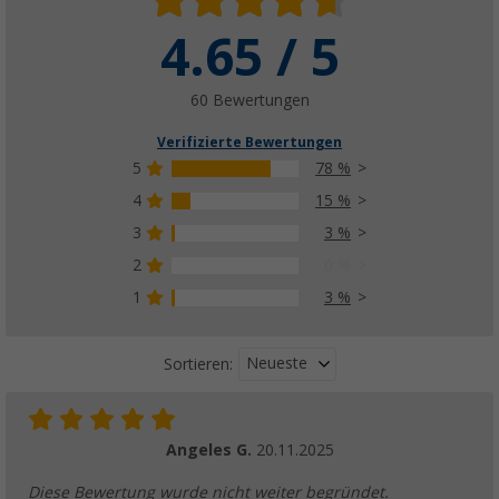
4.65 / 5
Peggy Peg Starter Kit Schraubheringe Set 84
(
Über
100)
63,
€
99
60 Bewertungen
UVP
81,95 €
Verifizierte Bewertungen
5
78 %
4
15 %
3
3 %
2
0 %
1
3 %
Neueste
Sortieren:
Angeles G.
20.11.2025
Diese Bewertung wurde nicht weiter begründet.