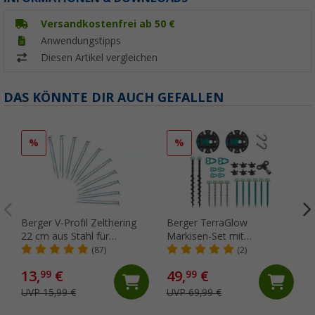
Versandkostenfrei ab 50 €
Anwendungstipps
Diesen Artikel vergleichen
DAS KÖNNTE DIR AUCH GEFALLEN
%
%
Berger V-Profil Zelthering
Berger TerraGlow
22 cm aus Stahl für
Markisen-Set mit
gemischte Böden, 10er-
Schraubheringen und
(87)
(2)
Pack
Ankerplatten, 42-teilig
13,
€
49,
€
99
99
UVP 15,99 €
UVP 69,99 €