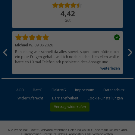
Über uns
4,42
Hauptkatalog
Gut
Händler werden
Michael W.
09.08.2026
And
Bestellung war schnell da alles soweit super ,aber hätte noch
Ich
ein paar Fragen gehabt weil ich noch etliches bestellen wollte
Lei
hatte es 10 mal Telefonisch probiert nichts Ansage und
mit
auflegen fertig .
auf
weiterlesen
Lie
AGB
BattG
ElektroG
Impressum
Datenschutz
Widerrufsrecht
Barrierefreiheit
Cookie-Einstellungen
Vertrag widerrufen
Alle Preise inkl. MwSt., versandkostenfreie Lieferung ab 50 € innerhalb Deutschland,
ausgenommen Sperrgutzuschlag. Ansonsten zzgl. Versandkosten.