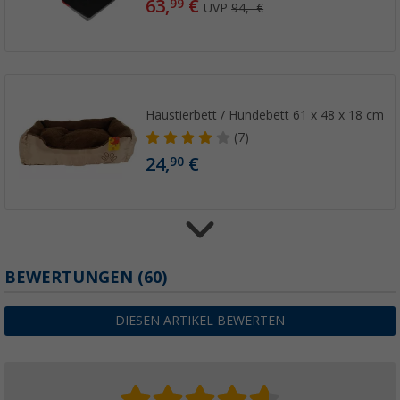
63,
€
99
UVP
94,- €
Haustierbett / Hundebett 61 x 48 x 18 cm
(7)
24,
€
90
Haustier Pflegebürste
BEWERTUNGEN
(60)
(1)
2,
€
99
DIESEN ARTIKEL BEWERTEN
9,63 €