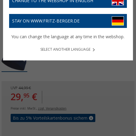
CHANGE TO THE WEBSHOP IN ENGLISH
STAY ON WWW.FRITZ-BERGER.DE
You can change the language at any time in the webshop.
SELECT ANOTHER LANGUAGE
UVP
44,99 €
29,
€
95
Preise inkl. MwSt.,
zzgl. Versandkosten
Bis zu 5% Vorteilskartenbonus sichern