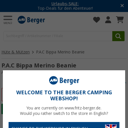
Urlaubs-SALE:
Top-Deals für dein Abenteuer!
Hüte & Mützen
P.A.C Bippa Merino Beanie
P.A.C Bippa Merino Beanie
Art.-Nr.: 391703
WELCOME TO THE BERGER CAMPING
%
WEBSHOP!
You are currently on www.fritz-berger.de.
Would you rather switch to the store in English?