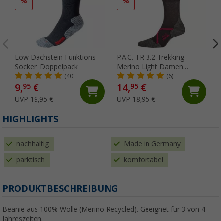
%
%
Löw Dachstein Funktions-
P.A.C. TR 3.2 Trekking
Socken Doppelpack
Merino Light Damen
Wandersocken
(40)
(6)
9,
€
14,
€
95
95
UVP 19,95 €
UVP 18,95 €
HIGHLIGHTS
nachhaltig
Made in Germany
parktisch
komfortabel
PRODUKTBESCHREIBUNG
Beanie aus 100% Wolle (Merino Recycled). Geeignet für 3 von 4
Jahreszeiten.