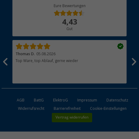
Berger Bewusst
Eure Bewertungen
Bestellstatus
Über uns
4,43
Hauptkatalog
Gut
Händler werden
Thomas D.
05.08.2026
Kla
Top Ware, top Ablauf, gerne wieder
Wie
ein
AGB
BattG
ElektroG
Impressum
Datenschutz
Widerrufsrecht
Barrierefreiheit
Cookie-Einstellungen
Vertrag widerrufen