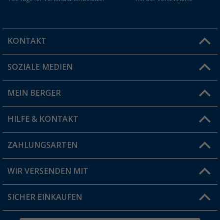
KONTAKT
SOZIALE MEDIEN
Du hast eine Frage?
MEIN BERGER
Filiale finden
HILFE & KONTAKT
Vorteilskarte
Blog
ZAHLUNGSARTEN
FAQ & Kontakt
Produkttester
Versandinformationen
WIR VERSENDEN MIT
Jobs & Karriere
Click & Collect
SICHER EINKAUFEN
Geschenkgutschein
Rücksendung