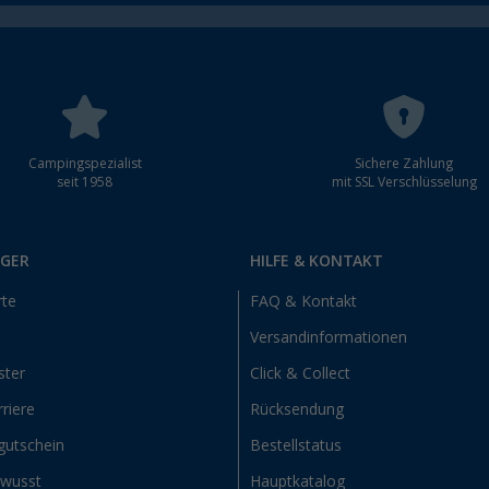
Campingspezialist
Sichere Zahlung
seit 1958
mit SSL Verschlüsselung
RGER
HILFE & KONTAKT
rte
FAQ & Kontakt
Versandinformationen
ster
Click & Collect
riere
Rücksendung
gutschein
Bestellstatus
ewusst
Hauptkatalog