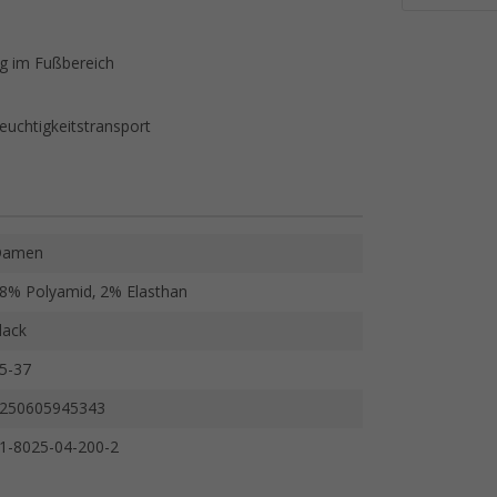
ng im Fußbereich
euchtigkeitstransport
Damen
8% Polyamid, 2% Elasthan
lack
5-37
250605945343
1-8025-04-200-2