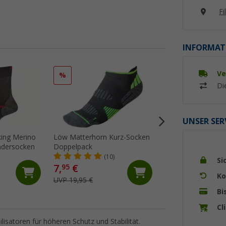
Fi
INFORMAT
Ve
%
%
Di
UNSER SER
kking Merino
Löw Matterhorn Kurz-Socken
Stöhr Neopren Vis
dersocken
Doppelpack
(6)
(10)
Si
7,
€
19,
€
95
95
Ko
UVP 19,95 €
UVP 24,99 €
Bi
Cl
satoren für höheren Schutz und Stabilität.