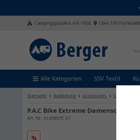
-20% auf Kleidung und Schuhe
Mit dem Aktionscode
20SSV
Campingspezialist seit 1958
Über 100 Fachmärkt
Alle Kategorien
SSV Textil
Kü
Startseite
Bekleidung
Accessoires
Socken
P.
P.A.C Bike Extreme Damensocken
Art.-Nr.: 61208035-37
%