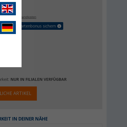
€
. MwSt.,
zzgl. Versandkosten
5% Vorteilskartenbonus sichern
rkeit:
NUR IN FILIALEN VERFÜGBAR
LICHE ARTIKEL
KEIT IN DEINER NÄHE