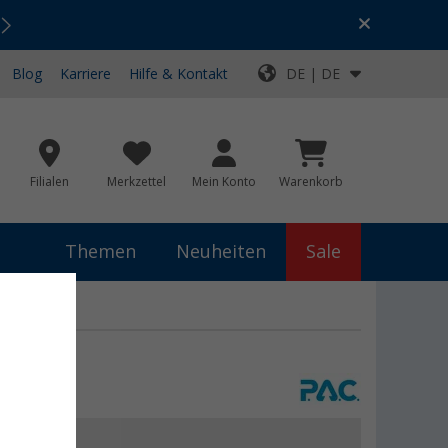
Urlaubs-SALE:
Top-Deals für dein Abenteuer!
Blog
Karriere
Hilfe & Kontakt
DE | DE
Filialen
Merkzettel
Mein Konto
Warenkorb
Themen
Neuheiten
Sale
 €