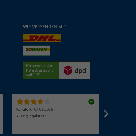
WIR VERSENDEN MIT
Renato R.
07.08.2026
Beate R.
07.0
Alles gut gelaufen
Sehr gute War