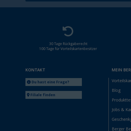
30 Tage Rückgaberecht
100 Tage für Vorteilskartenbesitzer
KONTAKT
MEIN BE
Vorteilska
Du hast eine Frage?
Blog
Filiale finden
Produktte
Jobs & Kar
Geschenk
Berger B