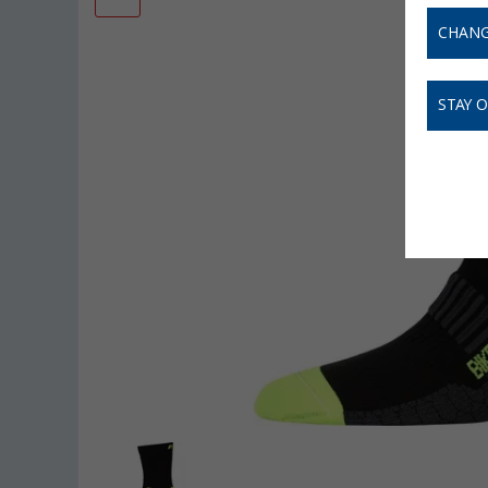
CHANG
STAY 