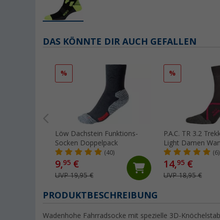
DAS KÖNNTE DIR AUCH GEFALLEN
%
%
Löw Dachstein Funktions-
P.A.C. TR 3.2 Tre
Socken Doppelpack
Light Damen Wan
(40)
(6)
9,
€
14,
€
95
95
UVP 19,95 €
UVP 18,95 €
PRODUKTBESCHREIBUNG
Wadenhohe Fahrradsocke mit spezielle 3D-Knöchelstabili