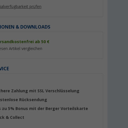
lialverfügbarkeit prüfen
IONEN & DOWNLOADS
rsandkostenfrei ab 50 €
%
%
esen Artikel vergleichen
VICE
or Kappe
Löw Napoli Sneaker Socken
P.A.C. Active Footie
5er Pack
1.0 Damen Socken
(23)
chere Zahlung mit SSL Verschlüsselung
4,
€
6,
€
95
95
stenlose Rücksendung
UVP 14,95 €
UVP 7,95 €
s zu 5% Bonus mit der Berger Vorteilskarte
ick & Collect