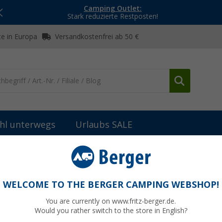
Camping Outlet:
Stark reduzierte Restposten!
e in Europa
Versandkostenfrei ab 50 €
hl unterwegs
Urlaubs SALE
A.C Bike Extreme Damensocken
WELCOME TO THE BERGER CAMPING WEBSHOP!
You are currently on www.fritz-berger.de.
Would you rather switch to the store in English?
UVP
12,95