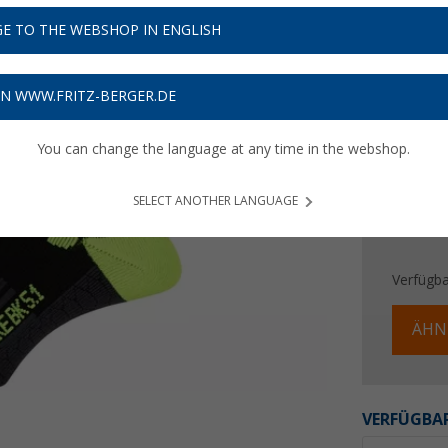
7,
95
E TO THE WEBSHOP IN ENGLISH
Preise inkl
Bis zu 
ON WWW.FRITZ-BERGER.DE
You can change the language at any time in the webshop.
SELECT ANOTHER LANGUAGE
Verfügba
ÄHN
VERFÜGBAR