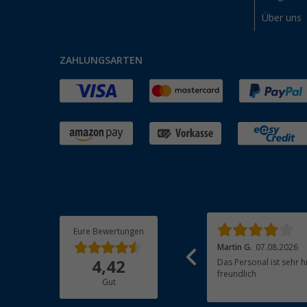
Über uns
ZAHLUNGSARTEN
Eure Bewertungen
Michaela R.
07.08.2026
Martin G.
07.08.2026
Von der Bestellung weg bis zur Bezahlung,
Das Personal ist sehr h
4,42
Lieferung und Qualität hat alles gepasst.
freundlich
Gut
Werde gerne wieder bestellen.