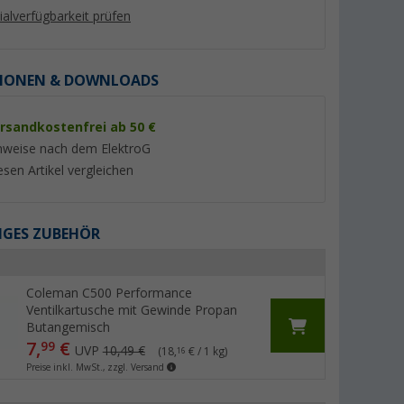
lialverfügbarkeit prüfen
IONEN & DOWNLOADS
rsandkostenfrei ab 50 €
%
%
nweise nach dem ElektroG
esen Artikel vergleichen
GES ZUBEHÖR
met
Omnia x Fritz Berger
Cadac 2 Cook 3 Tu
Campingbackofen 3 Liter Set
Deluxe Gaskocher 
5-tlg. inkl. Silikonbackform,
50 mbar
(11)
(16)
Aufbackgitter,
Coleman C500 Performance
89,
€
185,- €
99
Transporttasche &
Ventilkartusche mit Gewinde Propan
UVP 132,60 €
UVP 209,- €
Thermometer
Butangemisch
7,
€
99
UVP
10,49 €
(18,
€ / 1 kg)
16
Preise inkl. MwSt., zzgl. Versand