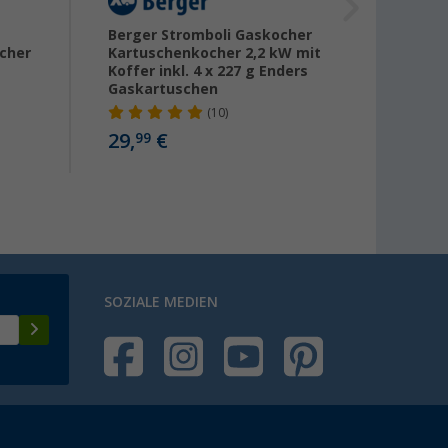
Berger Stromboli Gaskocher
Campi
cher
Kartuschenkocher 2,2 kW mit
Campi
Koffer inkl. 4 x 227 g Enders
Gaskartuschen
22,
90
(10)
29,
€
99
SOZIALE MEDIEN