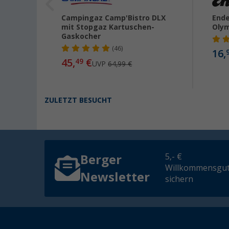
 3
Campingaz Camp'Bistro DLX
Ende
mit Stopgaz Kartuschen-
Oly
Gaskocher
(46)
16,
45,
€
49
UVP
64,99 €
ZULETZT BESUCHT
5,- €
Berger
Willkommensgut
Newsletter
sichern