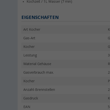
Kochzeit / 1L Wasser (7 min)
EIGENSCHAFTEN
Art Kocher
K
Gas-Art
G
Kocher
G
Leistung
3
Material Gehäuse
R
Gasverbrauch max.
2
Kocher
P
Anzahl-Brennstellen
2
Gasdruck
K
EAN
5