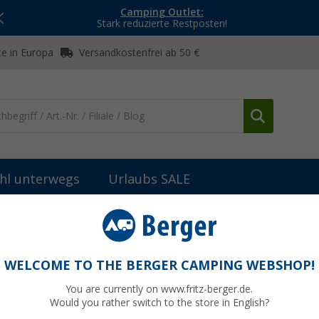
Camping Outlet:
Stark reduzierte Restposten!
e in Europa
Versandkostenfrei ab 50 €
hl unterwegs
Urlaubs SALE
her
Kartuschenkocher
Outwell Olida Gaskocher 2-flammig
g
WELCOME TO THE BERGER CAMPING WEBSHOP!
You are currently on www.fritz-berger.de.
Would you rather switch to the store in English?
UVP
98,95