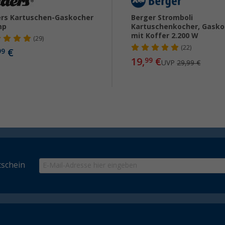
rs Kartuschen-Gaskocher
Berger Stromboli
mp
Kartuschenkocher, Gasko
mit Koffer 2.200 W
(29)
(22)
€
99
19,
€
99
UVP
29,99 €
schein