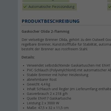
Automatische Piezozündung
PRODUKTBESCHREIBUNG
Gaskocher Olida 2-flammig
Der vielseitige Brenner Olida, gehört zu den Outwell Go
regelbare Brenner, Kunststofffüße für Stabilität, aut
besteht der Brenner aus rostfreiem Stahl.
Details:
Verwendet selbstdichtende Gaskartuschen mit EN4
PVC-Schlauch (Polyvinylchlorid) mit automatischer A
Stabile Brenner mit hoher Heizleistung
abnehmbarer Rost
Gewicht 4,4 kg
Inhalt Schlauch und Regler (im Lieferumfang enthalte
Gasverbrauch 2 x 218 g/h
Quelle EN417 Gaskartusche
Leistung 2 x 3000 W
Maße: 47,5 x 32 x 11,5 cm