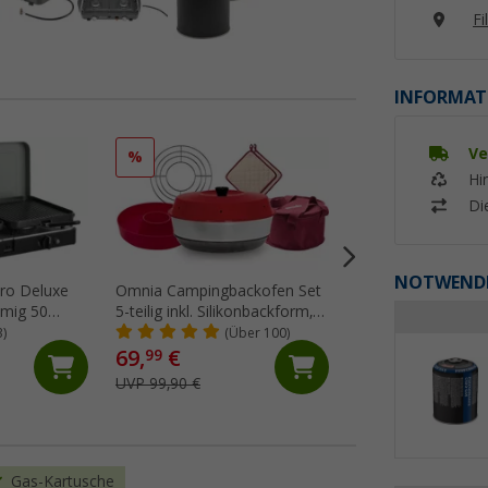
Fi
INFORMAT
Ve
%
%
Hi
Di
NOTWENDI
ro Deluxe
Omnia Campingbackofen Set
Berger CampGour
mmig 50
5-teilig inkl. Silikonbackform,
Airfryer-Backofen
Aufbackgitter,
3)
(Über 100)
(4)
Transporttasche &
69,
€
49,
€
99
99
Topflappen
UVP 99,90 €
UVP 89,99 €
Gas-Kartusche