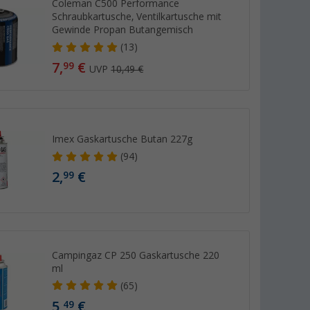
Coleman C500 Performance
Schraubkartusche, Ventilkartusche mit
Gewinde Propan Butangemisch
(13)
7,
€
99
UVP
10,49 €
Imex Gaskartusche Butan 227g
(94)
2,
€
99
Campingaz CP 250 Gaskartusche 220
ml
(65)
5,
€
49