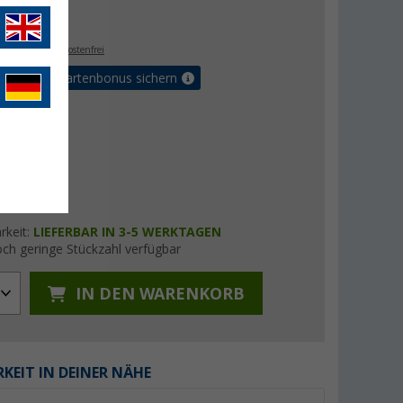
€
9
. MwSt.,
versandkostenfrei
5% Vorteilskartenbonus sichern
rkeit:
LIEFERBAR IN 3-5 WERKTAGEN
ch geringe Stückzahl verfügbar
IN DEN WARENKORB
KEIT IN DEINER NÄHE