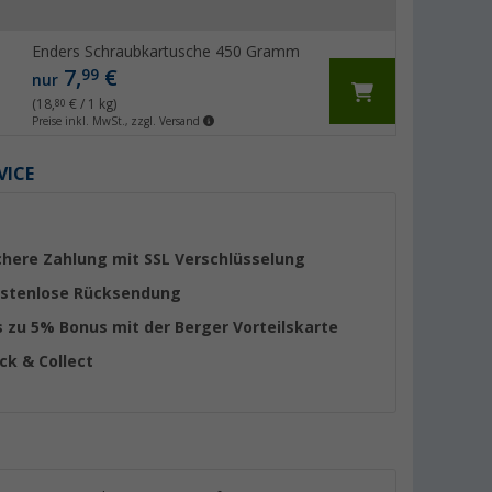
Enders Schraubkartusche 450 Gramm
7,
€
99
nur
(18,
€ / 1 kg)
80
Preise inkl. MwSt., zzgl. Versand
VICE
chere Zahlung mit SSL Verschlüsselung
stenlose Rücksendung
s zu 5% Bonus mit der Berger Vorteilskarte
ick & Collect