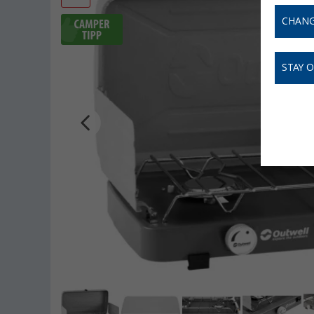
CHANG
STAY 