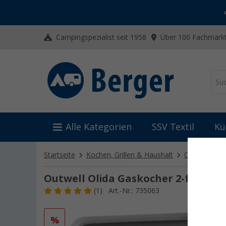
-20% auf Kleidung und Schuhe
Mit dem Aktionscode
20SSV
Campingspezialist seit 1958
Über 100 Fachmärkt
Alle Kategorien
SSV Textil
Kü
Startseite
Kochen, Grillen & Haushalt
Campingkoc
Outwell Olida Gaskocher 2-flammi
(1)
Art.-Nr.: 735063
%