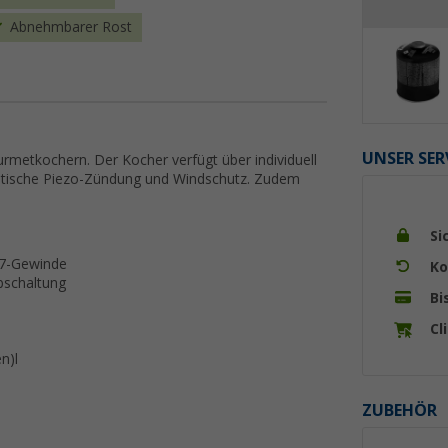
Abnehmbarer Rost
UNSER SER
urmetkochern. Der Kocher verfügt über individuell
omatische Piezo-Zündung und Windschutz. Zudem
Si
17-Gewinde
Ko
bschaltung
Bi
Cl
n)l
ZUBEHÖR