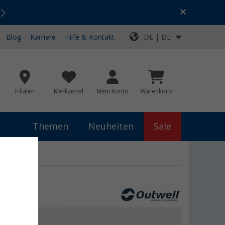
Urlaubs-SALE:
Top-Deals für dein Abenteuer!
Blog
Karriere
Hilfe & Kontakt
DE | DE
Filialen
Merkzettel
Mein Konto
Warenkorb
Themen
Neuheiten
Sale
 €