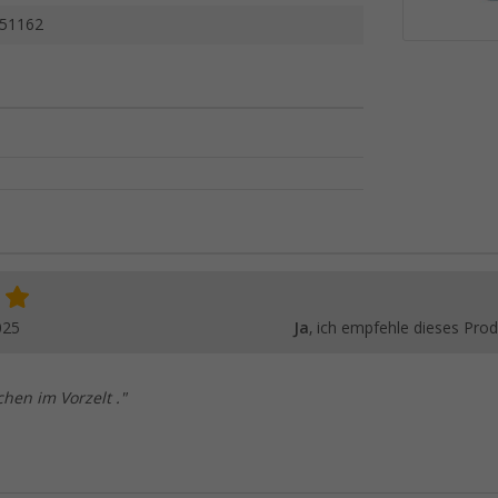
51162
025
Ja
, ich empfehle dieses Prod
hen im Vorzelt ."