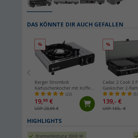
DAS KÖNNTE DIR AUCH GEFALLEN
%
%
Berger Stromboli
Cadac 2 Cook 3 P
Kartuschenkocher mit Koffer
Gaskocher 2-fla
2.200 W
mbar
(22)
(5
19,
€
139,- €
99
UVP 29,99 €
UVP 169,- €
HIGHLIGHTS
Brennerleistung 3000 W