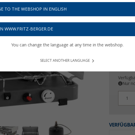
69,
9
E TO THE WEBSHOP IN ENGLISH
Preise inkl
Bis zu 
ON WWW.FRITZ-BERGER.DE
You can change the language at any time in the webshop.
SELECT ANOTHER LANGUAGE
Verfügba
Nur no
1
VERFÜGBAR