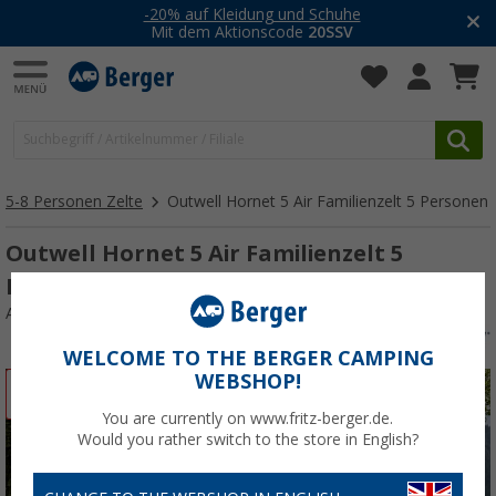
-20% auf Kleidung und Schuhe
Mit dem Aktionscode
20SSV
5-8 Personen Zelte
Outwell Hornet 5 Air Familienzelt 5 Personen
Outwell Hornet 5 Air Familienzelt 5
Personen
Art.-Nr.: 171112
WELCOME TO THE BERGER CAMPING
WEBSHOP!
%
You are currently on www.fritz-berger.de.
Would you rather switch to the store in English?