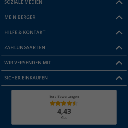
SOZIALE MEDIEN
Du hast eine Frage?
MEIN BERGER
Filiale finden
HILFE & KONTAKT
Vorteilskarte
Blog
ZAHLUNGSARTEN
FAQ & Kontakt
Produkttester
Versandinformationen
WIR VERSENDEN MIT
Jobs & Karriere
Click & Collect
SICHER EINKAUFEN
Geschenkgutschein
Rücksendung
Berger Bewusst
Eure Bewertungen
Bestellstatus
Über uns
4,43
Hauptkatalog
Gut
Händler werden