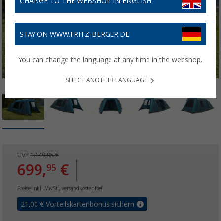
CHANGE TO THE WEBSHOP IN ENGLISH
STAY ON WWW.FRITZ-BERGER.DE
You can change the language at any time in the webshop.
SELECT ANOTHER LANGUAGE
UVP
1.149,95 €
699,
€
95
Preise inkl. MwSt.,
versandkostenfrei
21,00
€ Vorteilskartenbonus sichern