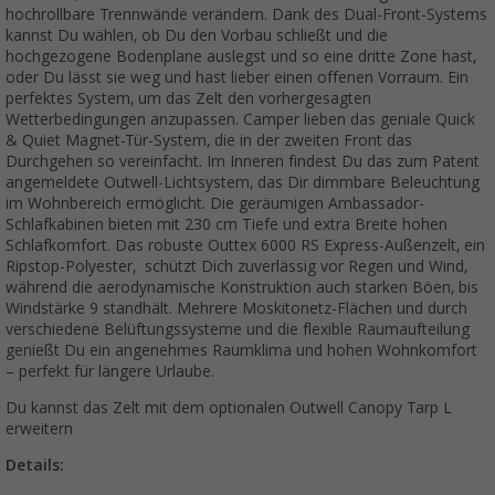
hochrollbare Trennwände verändern. Dank des Dual-Front-Systems
kannst Du wählen, ob Du den Vorbau schließt und die
hochgezogene Bodenplane auslegst und so eine dritte Zone hast,
oder Du lässt sie weg und hast lieber einen offenen Vorraum. Ein
perfektes System, um das Zelt den vorhergesagten
Wetterbedingungen anzupassen. Camper lieben das geniale Quick
& Quiet Magnet-Tür-System, die in der zweiten Front das
Durchgehen so vereinfacht. Im Inneren findest Du das zum Patent
angemeldete Outwell-Lichtsystem, das Dir dimmbare Beleuchtung
im Wohnbereich ermöglicht. Die geräumigen Ambassador-
Schlafkabinen bieten mit 230 cm Tiefe und extra Breite hohen
Schlafkomfort. Das robuste Outtex 6000 RS Express-Außenzelt, ein
Ripstop-Polyester, schützt Dich zuverlässig vor Regen und Wind,
während die aerodynamische Konstruktion auch starken Böen, bis
Windstärke 9 standhält. Mehrere Moskitonetz-Flächen und durch
verschiedene Belüftungssysteme und die flexible Raumaufteilung
genießt Du ein angenehmes Raumklima und hohen Wohnkomfort
– perfekt für längere Urlaube.
Du kannst das Zelt mit dem optionalen Outwell Canopy Tarp L
erweitern
Details: