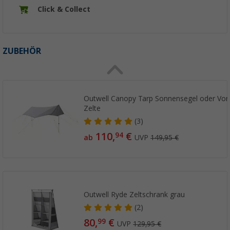
Click & Collect
ZUBEHÖR
Outwell Canopy Tarp Sonnensegel oder Vord
Zelte
(3)
110,
€
94
ab
UVP
149,95 €
Outwell Ryde Zeltschrank grau
(2)
80,
€
99
UVP
129,95 €