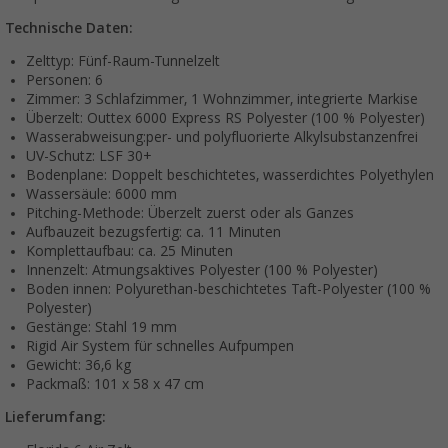
Technische Daten:
Zelttyp: Fünf-Raum-Tunnelzelt
Personen: 6
Zimmer: 3 Schlafzimmer, 1 Wohnzimmer, integrierte Markise
Überzelt: Outtex 6000 Express RS Polyester (100 % Polyester)
Wasserabweisung:per- und polyfluorierte Alkylsubstanzenfrei
UV-Schutz: LSF 30+
Bodenplane: Doppelt beschichtetes, wasserdichtes Polyethylen
Wassersäule: 6000 mm
Pitching-Methode: Überzelt zuerst oder als Ganzes
Aufbauzeit bezugsfertig: ca. 11 Minuten
Komplettaufbau: ca. 25 Minuten
Innenzelt: Atmungsaktives Polyester (100 % Polyester)
Boden innen: Polyurethan-beschichtetes Taft-Polyester (100 %
Polyester)
Gestänge: Stahl 19 mm
Rigid Air System für schnelles Aufpumpen
Gewicht: 36,6 kg
Packmaß: 101 x 58 x 47 cm
Lieferumfang: