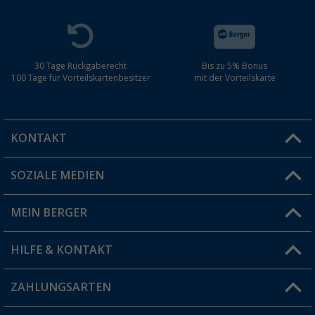
30 Tage Rückgaberecht
Bis zu 5% Bonus
100 Tage für Vorteilskartenbesitzer
mit der Vorteilskarte
KONTAKT
SOZIALE MEDIEN
Du hast eine Frage?
MEIN BERGER
Filiale finden
HILFE & KONTAKT
Vorteilskarte
Blog
ZAHLUNGSARTEN
FAQ & Kontakt
Produkttester