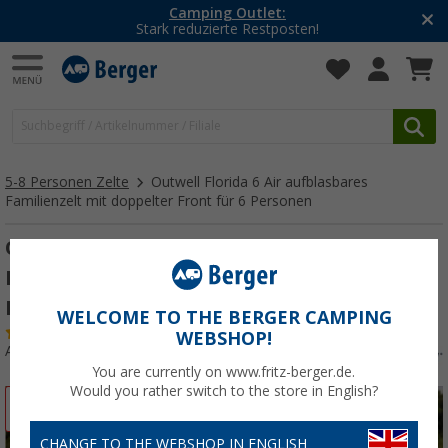
Urlaubs-SALE:
Top-Deals für dein Abenteuer!
5-8 Personen Zelte
Outwell Florida 6 Air aufblasbares
Familienzelt mit doppelter Front für 6 Personen
Outwell Florida 6 Air aufblasbares
Familienzelt mit doppelter Front für 6
Personen
WELCOME TO THE BERGER CAMPING
(1)
WEBSHOP!
Art.-Nr.: 838393
You are currently on www.fritz-berger.de.
Would you rather switch to the store in English?
%
CHANGE TO THE WEBSHOP IN ENGLISH