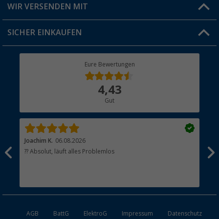
Versandinformationen
WIR VERSENDEN MIT
Jobs & Karriere
Click & Collect
SICHER EINKAUFEN
Geschenkgutschein
Rücksendung
Berger Bewusst
Eure Bewertungen
Bestellstatus
Über uns
4,43
Hauptkatalog
Gut
Händler werden
Joachim K.
06.08.2026
And
l
?? Absolut, läuft alles Problemlos
Sch
he
esen
AGB
BattG
ElektroG
Impressum
Datenschutz