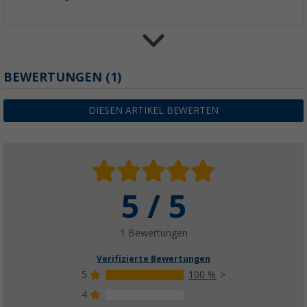
BEWERTUNGEN
(1)
Outwell Zeltteppich passend für Florida / Al
91,
€
00
UVP
117,95 €
DIESEN ARTIKEL BEWERTEN
5 / 5
Outwell Zeltunterlage passend für Florida /
52,
€
99
UVP
69,95 €
1 Bewertungen
Verifizierte Bewertungen
5
100 %
4
0 %