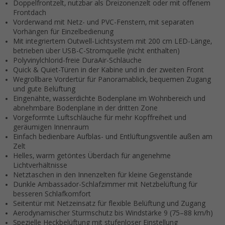
Doppelfrontzelt, nutzbar als Dreizonenzelt oder mit offenem
Frontdach
Vorderwand mit Netz- und PVC-Fenstern, mit separaten
Vorhängen für Einzelbedienung
Mit integriertem Outwell-Lichtsystem mit 200 cm LED-Länge,
betrieben über USB-C-Stromquelle (nicht enthalten)
Polyvinylchlorid-freie DuraAir-Schläuche
Quick & Quiet-Türen in der Kabine und in der zweiten Front
Wegrollbare Vordertür für Panoramablick, bequemen Zugang
und gute Belüftung
Eingenähte, wasserdichte Bodenplane im Wohnbereich und
abnehmbare Bodenplane in der dritten Zone
Vorgeformte Luftschläuche für mehr Kopffreiheit und
geräumigen Innenraum
Einfach bedienbare Aufblas- und Entlüftungsventile außen am
Zelt
Helles, warm getöntes Überdach für angenehme
Lichtverhältnisse
Netztaschen in den Innenzelten für kleine Gegenstände
Dunkle Ambassador-Schlafzimmer mit Netzbelüftung für
besseren Schlafkomfort
Seitentür mit Netzeinsatz für flexible Belüftung und Zugang
Aerodynamischer Sturm­schutz bis Windstärke 9 (75–88 km/h)
Spezielle Heckbelüftung mit stufenloser Einstellung