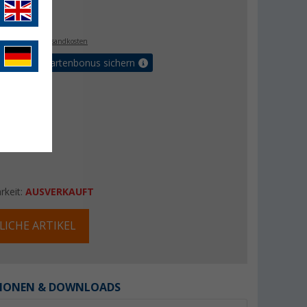
€
5
. MwSt.,
zzgl. Versandkosten
5% Vorteilskartenbonus sichern
rkeit:
AUSVERKAUFT
LICHE ARTIKEL
IONEN & DOWNLOADS