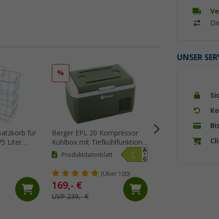
Ve
Di
UNSER SER
%
%
Si
Ko
Bi
satzkorb für
Berger EPL 20 Kompressor
Berger Z2 26
Cl
5 Liter
Kühlbox mit Tiefkühlfunktion
thermoelektrische
12V 24V 230V 20 Liter
mit Kühl- und Wär
Produktdatenblatt
25 Liter
(Üb
(Über 100)
169,- €
54,
€
99
UVP 239,- €
UVP 69,99 €