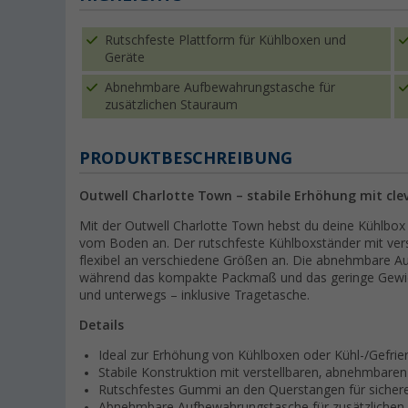
Rutschfeste Plattform für Kühlboxen und
Geräte
Abnehmbare Aufbewahrungstasche für
zusätzlichen Stauraum
PRODUKTBESCHREIBUNG
Outwell Charlotte Town – stabile Erhöhung mit cl
Mit der Outwell Charlotte Town hebst du deine Kühlbox
vom Boden an. Der rutschfeste Kühlboxständer mit ver
flexibel an verschiedene Größen an. Die abnehmbare A
während das kompakte Packmaß und das geringe Gewicht
und unterwegs – inklusive Tragetasche.
Details
Ideal zur Erhöhung von Kühlboxen oder Kühl-/Gefri
Stabile Konstruktion mit verstellbaren, abnehmbare
Rutschfestes Gummi an den Querstangen für sichere
Abnehmbare Aufbewahrungstasche für zusätzlichen