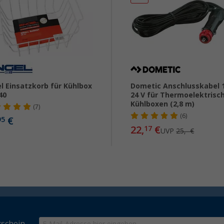
l Einsatzkorb für Kühlbox
Dometic Anschlusskabel 1
40
24 V für Thermoelektrisc
Kühlboxen (2,8 m)
(7)
(6)
€
95
22,
€
17
UVP
25,- €
schein