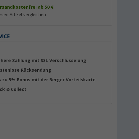
rsandkostenfrei ab 50 €
esen Artikel vergleichen
VICE
%
%
chere Zahlung mit SSL Verschlüsselung
stenlose Rücksendung
s zu 5% Bonus mit der Berger Vorteilskarte
Berger Kühlboxständer
Berger B40-T Kom
ick & Collect
 Kühlbox
Kühlbox mit Rollen
(Über 100)
mefunktion
230V 39 Liter
Produktdatenblatt
er 100)
(76)
19,
€
279,- €
99
UVP 29,99 €
UVP 449,- €