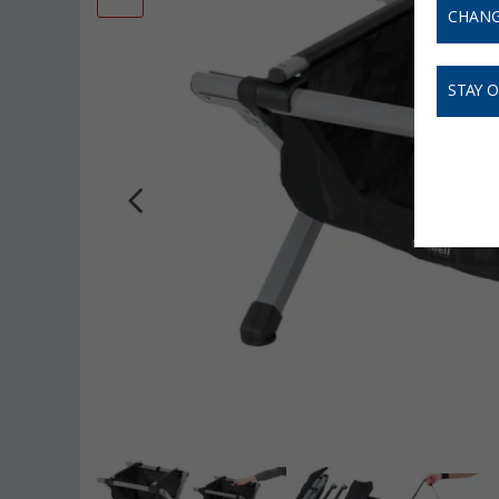
CHANG
STAY 