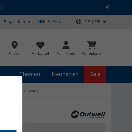
Urlaubs-SALE:
Top-Deals für dein Abenteuer!
Blog
Karriere
Hilfe & Kontakt
DE | DE
Filialen
Merkzettel
Mein Konto
Warenkorb
Themen
Neuheiten
Sale
rungstasche schwarz
 €