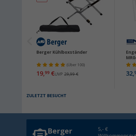
Berger Kühlboxständer
Enge
MR0
(
Über
100)
19,
€
32,
99
UVP
29,99 €
ZULETZT BESUCHT
5,- €
Berger
Willkommensgut