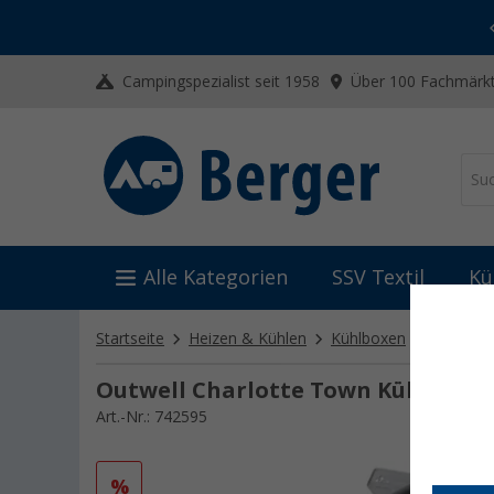
-20% auf Kleidung und Schuhe
Mit dem Aktionscode
20SSV
Campingspezialist seit 1958
Über 100 Fachmärkt
Alle Kategorien
SSV Textil
Kü
Startseite
Heizen & Kühlen
Kühlboxen
Kühlbox
Outwell Charlotte Town Kühlboxs
Art.-Nr.: 742595
%