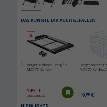
DAS KÖNNTE DIR AUCH GEFALLEN
%
Berger Kühlboxauszug für
Berger rechter Er
MCX 75 Kühlbox
MCX 75 Kühlbox 7
150298 / 540193
149,- €
19,
€
99
UVP 199,- €
HIGHLIGHTS