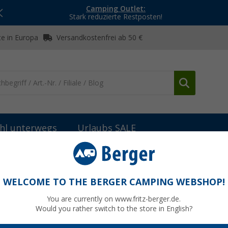
Camping Outlet:
Stark reduzierte Restposten!
e in Europa
Versandkostenfrei ab 50 €
hl unterwegs
Urlaubs SALE
en-Zubehör
Outwell Charlotte Town Kühlboxständer mit Aufbewah
tänder mit Aufbewahrungstasche schwarz
WELCOME TO THE BERGER CAMPING WEBSHOP!
You are currently on www.fritz-berger.de.
Would you rather switch to the store in English?
UVP
52,95