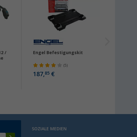
2 /
Engel Befestigungskit
Domet
he
Spann
(5)
187,
€
22,
85
99
SOZIALE MEDIEN