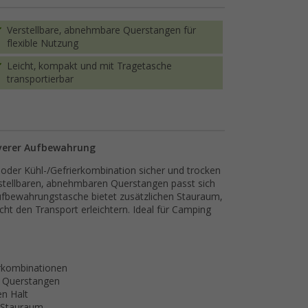
Verstellbare, abnehmbare Querstangen für
flexible Nutzung
Leicht, kompakt und mit Tragetasche
transportierbar
everer Aufbewahrung
 oder Kühl-/Gefrierkombination sicher und trocken
stellbaren, abnehmbaren Querstangen passt sich
ufbewahrungstasche bietet zusätzlichen Stauraum,
 den Transport erleichtern. Ideal für Camping
erkombinationen
n Querstangen
n Halt
 Stauraum