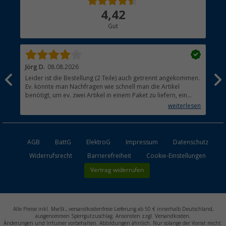
Über uns
4,42
Hauptkatalog
Gut
Händler werden
Jörg D.
08.08.2026
Uta
Leider ist die Bestellung (2 Teile) auch getrennt angekommen.
Ich
Ev. könnte man Nachfragen wie schnell man die Artikel
noc
benötigt, um ev. zwei Artikel in einem Paket zu liefern, ein
den
kleiner Beitrag um die Umwelt zu schonen.
weiterlesen
AGB
BattG
ElektroG
Impressum
Datenschutz
Widerrufsrecht
Barrierefreiheit
Cookie-Einstellungen
Vertrag widerrufen
Alle Preise inkl. MwSt., versandkostenfreie Lieferung ab 50 € innerhalb Deutschland,
ausgenommen Sperrgutzuschlag. Ansonsten zzgl. Versandkosten.
Änderungen und Irrtümer vorbehalten. Abbildungen ähnlich. Nur solange der Vorrat reicht.