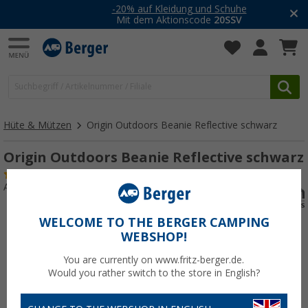
-20% auf Kleidung und Schuhe
Mit dem Aktionscode
20SSV
Hüte & Mützen
Origin Outdoors Beanie Reflective schwarz
Origin Outdoors Beanie Reflective schwarz
(1)
Art.-Nr.: 281021
WELCOME TO THE BERGER CAMPING
WEBSHOP!
You are currently on www.fritz-berger.de.
Would you rather switch to the store in English?