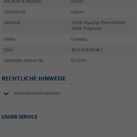
Art Hüte & Mützen
Mütze
Geschlecht
Unisex
Material
100% Olyacryl; Fleecefutter:
100% Polyester
Farbe
schwarz
EAN
4021504283467
Hersteller Artikel-Nr.
021074
RECHTLICHE HINWEISE
Herstellerinformationen
UNSER SERVICE