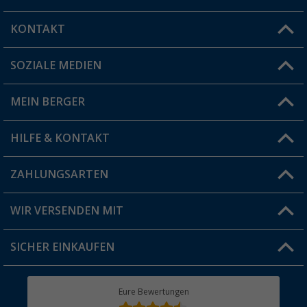
KONTAKT
SOZIALE MEDIEN
Du hast eine Frage?
MEIN BERGER
Filiale finden
HILFE & KONTAKT
Vorteilskarte
Blog
ZAHLUNGSARTEN
FAQ & Kontakt
Produkttester
Versandinformationen
WIR VERSENDEN MIT
Jobs & Karriere
Click & Collect
SICHER EINKAUFEN
Geschenkgutschein
Rücksendung
Berger Bewusst
Eure Bewertungen
Bestellstatus