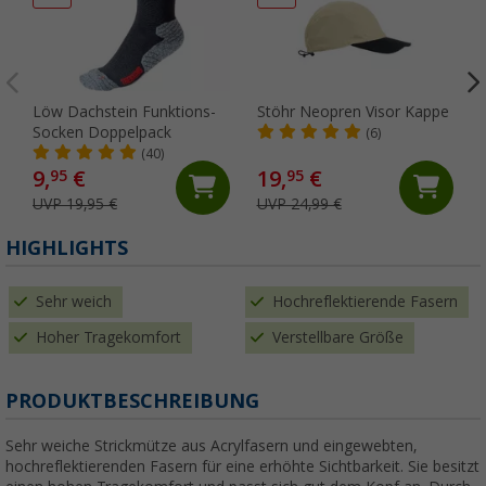
Löw Dachstein Funktions-
Stöhr Neopren Visor Kappe
Socken Doppelpack
(6)
(40)
9,
€
19,
€
95
95
UVP 19,95 €
UVP 24,99 €
HIGHLIGHTS
Sehr weich
Hochreflektierende Fasern
Hoher Tragekomfort
Verstellbare Größe
PRODUKTBESCHREIBUNG
Sehr weiche Strickmütze aus Acrylfasern und eingewebten,
hochreflektierenden Fasern für eine erhöhte Sichtbarkeit. Sie besitzt