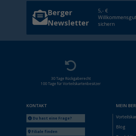
5,- €
Berger
Willkommensgut
Newsletter
sichern
30 Tage Rückgaberecht
100 Tage für Vorteilskartenbesitzer
KONTAKT
MEIN BE
Vorteilska
Du hast eine Frage?
Blog
Filiale finden