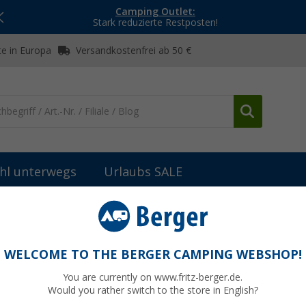
Camping Outlet:
Stark reduzierte Restposten!
e in Europa
Versandkostenfrei ab 50 €
hl unterwegs
Urlaubs SALE
Lebensmittelbehälter / Vorratsdosen
Origin Outdoors Bamboo Lun
0,8 Liter
WELCOME TO THE BERGER CAMPING WEBSHOP!
You are currently on www.fritz-berger.de.
Would you rather switch to the store in English?
UVP
24,95