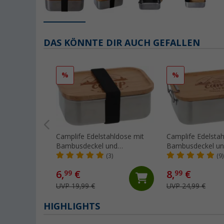
DAS KÖNNTE DIR AUCH GEFALLEN
%
%
Camplife Edelstahldose mit
Camplife Edelsta
Bambusdeckel und
Bambusdeckel un
Gummiband 800 ml
1200 ml
(3)
(9)
6,
€
8,
€
99
99
UVP 19,99 €
UVP 24,99 €
HIGHLIGHTS