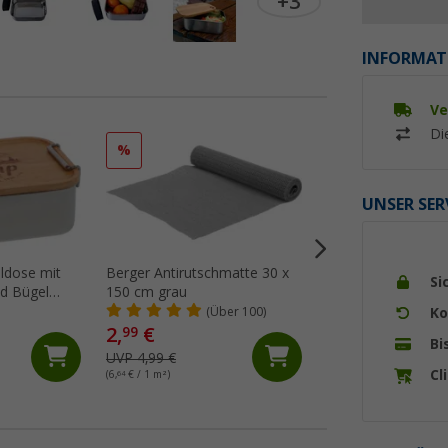
+3
INFORMAT
Ve
Di
%
%
UNSER SER
hldose mit
Berger Antirutschmatte 30 x
Berger Ablagenetz
Si
d Bügel
150 cm grau
(18)
Ko
(Über 100)
2,
€
99
Bi
11,
€
99
UVP 4,99 €
UVP 13,99 €
Cl
(6,
64
€ / 1 m²)