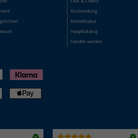
ster
Click & Collect
riere
Rücksendung
gutschein
Bestellstatus
ewusst
Hauptkatalog
Händler werden