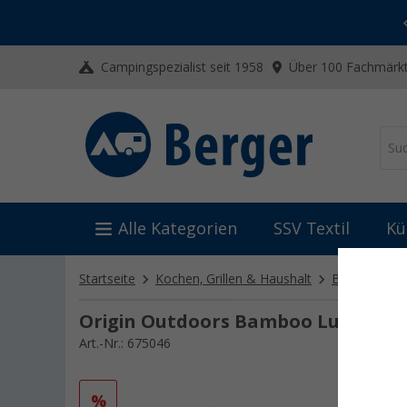
-20% auf Kleidung und Schuhe
Mit dem Aktionscode
20SSV
Campingspezialist seit 1958
Über 100 Fachmärkt
Alle Kategorien
SSV Textil
Kü
Startseite
Kochen, Grillen & Haushalt
Behälter
Origin Outdoors Bamboo Lunchbox 
Art.-Nr.: 675046
%