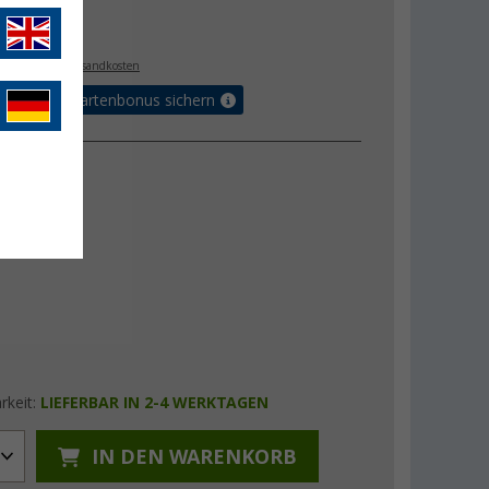
€
3
. MwSt.,
zzgl. Versandkosten
5% Vorteilskartenbonus sichern
n
1,2 l
rkeit:
LIEFERBAR IN 2-4 WERKTAGEN
IN DEN WARENKORB