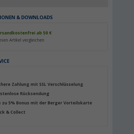
IONEN & DOWNLOADS
rsandkostenfrei ab 50 €
esen Artikel vergleichen
%
%
VICE
 L
Camplife Makramee
Berger Abfalleimer 6
chere Zahlung mit SSL Verschlüsselung
Organizer M
Campingküche / W
Tür
stenlose Rücksendung
(21)
(Übe
s zu 5% Bonus mit der Berger Vorteilskarte
13,
€
9,
€
99
99
UVP 16,99 €
UVP 18,99 €
ick & Collect