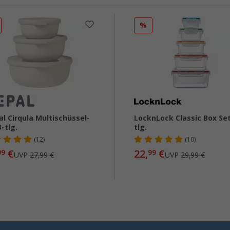
%
l Cirqula Multischüssel-
LocknLock Classic Box Set
3-tlg.
tlg.
(12)
(10)
€
22,
€
99
99
UVP
27,99 €
UVP
29,99 €