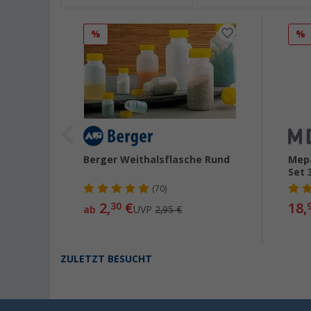
%
%
Eierbox
Berger Weithalsflasche Rund
Mepa
Set 
(70)
2,
€
18,
30
ab
UVP
2,95 €
ZULETZT BESUCHT