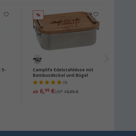
%
%
 5-
Camplife Edelstahldose mit
Mepal
Bambusdeckel und Bügel
rund
(9)
6,
€
5,
99
ab
UVP
19,99 €
ab