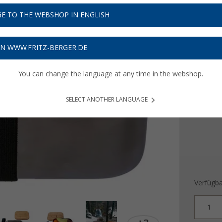
16,
2
E TO THE WEBSHOP IN ENGLISH
Preise inkl
Bis zu 
ON WWW.FRITZ-BERGER.DE
You can change the language at any time in the webshop.
Volume
0,8 l
SELECT ANOTHER LANGUAGE
Verfügba
1