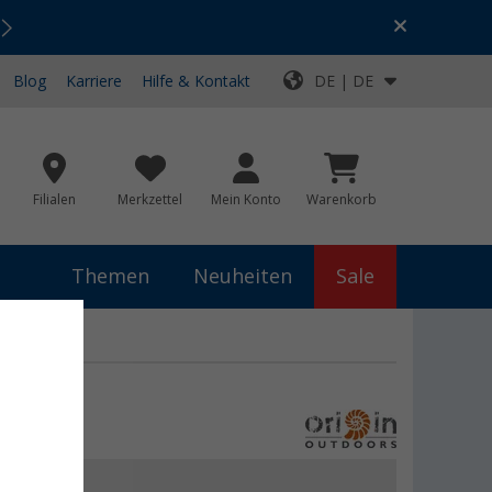
Urlaubs-SALE:
Top-Deals für dein Abenteuer!
Blog
Karriere
Hilfe & Kontakt
DE | DE
Filialen
Merkzettel
Mein Konto
Warenkorb
Themen
Neuheiten
Sale
chbox
 €