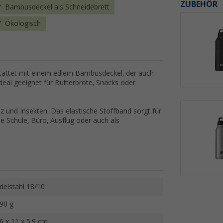
ZUBEHÖR
Bambusdeckel als Schneidebrett
Ökologisch
tattet mit einem edlem Bambusdeckel, der auch
deal geeignet für Butterbrote, Snacks oder
z und Insekten. Das elastische Stoffband sorgt für
e Schule, Büro, Ausflug oder auch als
delstahl 18/10
90 g
6 x 11 x 5,9 cm