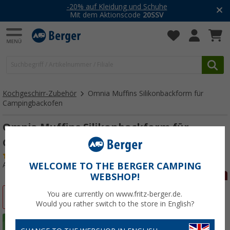
-20% auf Kleidung und Schuhe
Mit dem Aktionscode
20SSV
Kochgeschirr-Zubehör
Omnia Muffins Silikonbackform für
Campingbackofen
Omnia Muffins Silikonbackform für
Campingbackofen
(87)
Art.-Nr.: 496790
WELCOME TO THE BERGER CAMPING
WEBSHOP!
You are currently on www.fritz-berger.de.
%
Would you rather switch to the store in English?