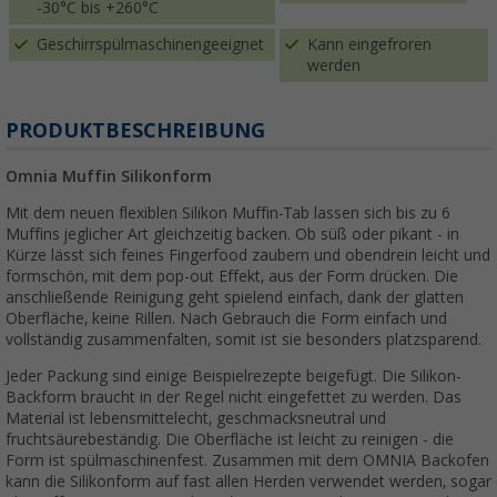
-30°C bis +260°C
Geschirrspülmaschinengeeignet
Kann eingefroren
werden
PRODUKTBESCHREIBUNG
Omnia Muffin Silikonform
Mit dem neuen flexiblen Silikon Muffin-Tab lassen sich bis zu 6
Muffins jeglicher Art gleichzeitig backen. Ob süß oder pikant - in
Kürze lässt sich feines Fingerfood zaubern und obendrein leicht und
formschön, mit dem pop-out Effekt, aus der Form drücken. Die
anschließende Reinigung geht spielend einfach, dank der glatten
Oberfläche, keine Rillen. Nach Gebrauch die Form einfach und
vollständig zusammenfalten, somit ist sie besonders platzsparend.
Jeder Packung sind einige Beispielrezepte beigefügt.
Die Silikon-
Backform braucht in der Regel nicht eingefettet zu werden. Das
Material ist lebensmittelecht, geschmacksneutral und
fruchtsäurebeständig. Die Oberfläche ist leicht zu reinigen - die
Form ist spülmaschinenfest.
Zusammen mit dem OMNIA Backofen
kann die Silikonform auf fast allen Herden verwendet werden, sogar