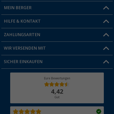
MEIN BERGER
Filiale finden
HILFE & KONTAKT
Vorteilskarte
Blog
ZAHLUNGSARTEN
FAQ & Kontakt
Produkttester
Versandinformationen
WIR VERSENDEN MIT
Jobs & Karriere
Click & Collect
SICHER EINKAUFEN
Geschenkgutschein
Rücksendung
Berger Bewusst
Eure Bewertungen
Bestellstatus
Über uns
4,42
Hauptkatalog
Gut
Händler werden