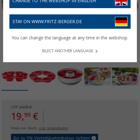
CHANGE TO THE WEBSHOP IN ENGLISH
STAY ON WWW.FRITZ-BERGER.DE
You can change the language at any time in the webshop.
SELECT ANOTHER LANGUAGE
UVP
24,95 €
19,
€
99
Preise inkl. MwSt.,
zzgl. Versandkosten
Bis zu 5% Vorteilskartenbonus sichern