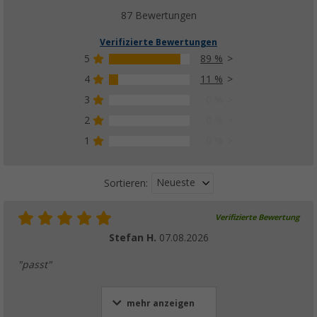
(16)
87 Bewertungen
14,
€
95
Verifizierte Bewertungen
5
89 %
4
11 %
3
0 %
Omnia Transporttasche für Campingbackof
(47)
2
0 %
13,
€
50
1
0 %
UVP
17,50 €
Neueste
Sortieren:
Verifizierte Bewertung
Mzmp Backbuch - Das Muffinbuch für den 
Stefan H.
07.08.2026
(2)
14,
€
95
"passt"
mehr anzeigen