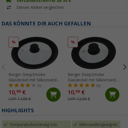
Versandkostenfrei ab 50 €
Diesen Artikel vergleichen
DAS KÖNNTE DIR AUCH GEFALLEN
%
%
Berger DeepSmoke
Berger DeepSmoke
Glasdeckel mit Silikonrand
Glasdeckel mit Silikonrand
Bratpfanne ⌀22/24/26
Kochtopf ⌀16/18/20
(1)
(3)
10,
€
10,
€
99
99
UVP 14,99 €
UVP 12,99 €
HIGHLIGHTS
Temperaturbeständig von
Mikrowellengeeignet