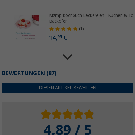
Mzmp Kochbuch Leckereien - Kuchen & Tor
Backofen
(1)
14,
€
95
Omnia Campingbackofen Classic
BEWERTUNGEN
(87)
(
Über
100)
34,
€
99
DIESEN ARTIKEL BEWERTEN
ab
UVP
44,90 €
Mzmp Kochbuch Leckereien - Kuchen & Tor
4.89 / 5
Backofen