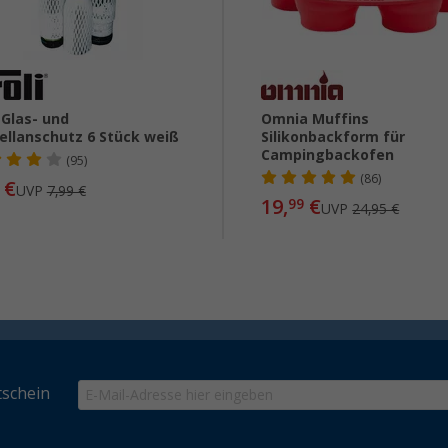
i Glas- und
Omnia Muffins
ellanschutz 6 Stück weiß
Silikonbackform für
Campingbackofen
(95)
(86)
€
UVP
7,99 €
19,
€
99
UVP
24,95 €
schein