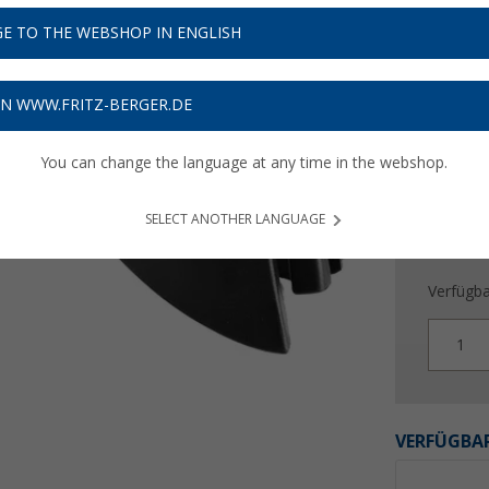
9,
99
E TO THE WEBSHOP IN ENGLISH
Preise inkl
Bis zu 
ON WWW.FRITZ-BERGER.DE
You can change the language at any time in the webshop.
SELECT ANOTHER LANGUAGE
Verfügba
1
VERFÜGBAR