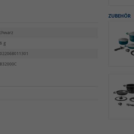
ZUBEHÖR
chwarz
6 g
022068011301
832000C