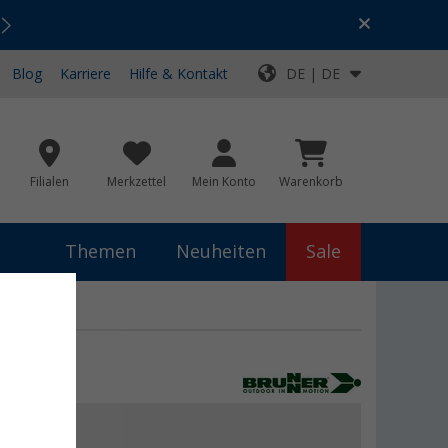
Urlaubs-SALE:
Top-Deals für dein Abenteuer!
Blog
Karriere
Hilfe & Kontakt
DE | DE
Filialen
Merkzettel
Mein Konto
Warenkorb
Themen
Neuheiten
Sale
 €