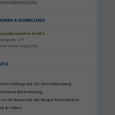
lialverfügbarkeit prüfen
IONEN & DOWNLOADS
rsandkostenfrei ab 50 €
%
%
talogseite: 273
esen Artikel vergleichen
VICE
t mit
Omnia Campingbackofen Set
Cadac Paella Pfann
ung
5-teilig inkl. Silikonbackform,
(18)
schwarz
Aufbackgitter,
er 100)
(Über 100)
Transporttasche &
69,
€
57,
€
99
99
chere Zahlung mit SSL Verschlüsselung
Topflappen
UVP 99,90 €
UVP 69,95 €
stenlose Rücksendung
s zu 5% Bonus mit der Berger Vorteilskarte
ick & Collect