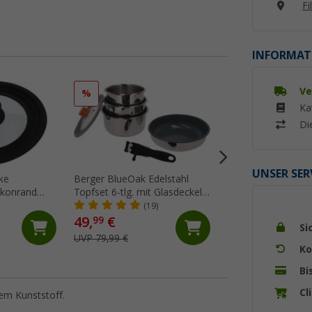
Fi
INFORMAT
Ve
%
%
Ka
Di
UNSER SER
ke
Berger BlueOak Edelstahl
Berger Alu Topf-Se
likonrand
Topfset 6-tlg. mit Glasdeckel
Antihaftbeschicht
/20
und Zangengriff
stapelbar 9 teilig 
(19)
(Üb
49,
€
49,
€
99
99
Si
UVP 79,99 €
UVP 89,99 €
Ko
Bi
Cl
em Kunststoff.