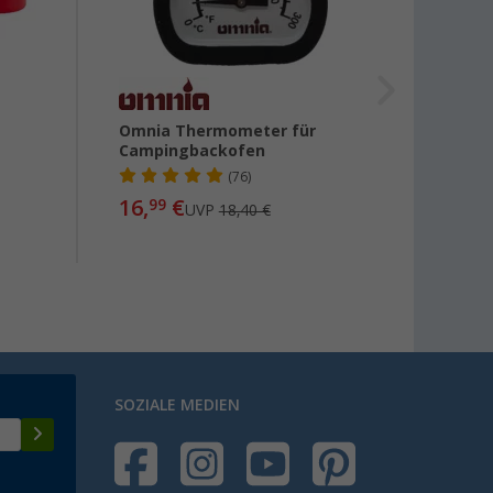
Omnia Thermometer für
Omnia
Campingbackofen
Silik
Campi
(76)
16,
€
99
UVP
18,40 €
22,
99
SOZIALE MEDIEN