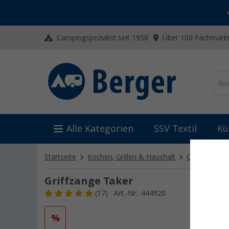
-20% auf Kleidung und Schuhe
Mit dem Aktionscode
20SSV
Campingspezialist seit 1958
Über 100 Fachmärkt
Alle Kategorien
SSV Textil
Kü
Startseite
Kochen, Grillen & Haushalt
Camping Koc
Griffzange Taker
(17)
Art.-Nr.: 444920
%