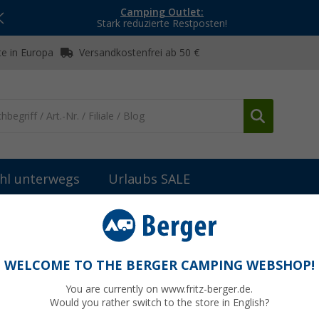
Camping Outlet:
Stark reduzierte Restposten!
e in Europa
Versandkostenfrei ab 50 €
hl unterwegs
Urlaubs SALE
hgeschirr
Kochgeschirr-Zubehör
Griffzange Taker
WELCOME TO THE BERGER CAMPING WEBSHOP!
You are currently on www.fritz-berger.de.
Would you rather switch to the store in English?
UVP
11,90