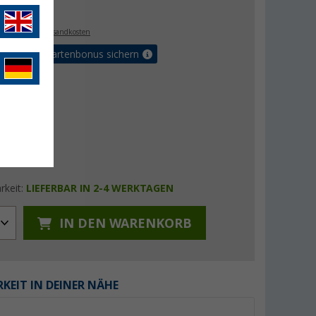
€
. MwSt.,
zzgl. Versandkosten
5% Vorteilskartenbonus sichern
rkeit:
LIEFERBAR IN 2-4 WERKTAGEN
IN DEN WARENKORB
KEIT IN DEINER NÄHE