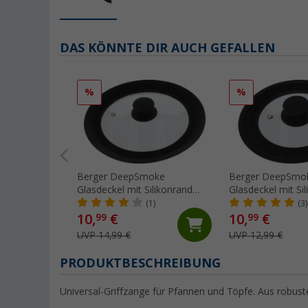
DAS KÖNNTE DIR AUCH GEFALLEN
%
%
Berger DeepSmoke
Berger DeepSmo
Glasdeckel mit Silikonrand
Glasdeckel mit Si
Bratpfanne ⌀22/24/26
Kochtopf ⌀16/18
(1)
(3)
10,
€
10,
€
99
99
UVP 14,99 €
UVP 12,99 €
PRODUKTBESCHREIBUNG
Universal-Griffzange für Pfannen und Töpfe. Aus robust