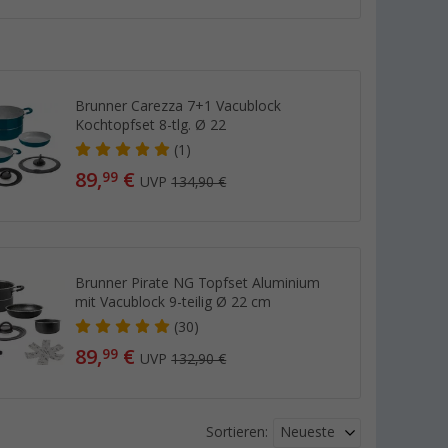
Brunner Carezza 7+1 Vacublock
Kochtopfset 8-tlg. Ø 22
(1)
89,
€
99
UVP
134,90 €
Brunner Pirate NG Topfset Aluminium
mit Vacublock 9-teilig Ø 22 cm
(30)
89,
€
99
UVP
132,90 €
Neueste
Sortieren: