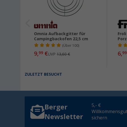
r
Omnia Aufbackgitter für
Frol
g
Campingbackofen 22,5 cm
Porz
(
Über
100)
9,
€
6,
99
99
UVP
13,60 €
ZULETZT BESUCHT
5,- €
Berger
Willkommensgut
Newsletter
sichern