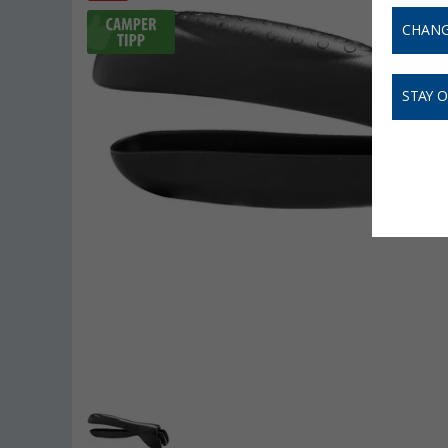
CHANG
STAY 