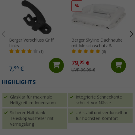
%
Berger Verschluss Griff
Berger Skyline Dachhaube
Links
mit Moskitoschutz &
Verdunkelungsrollo 40 x 40
(1)
(6)
cm Transparent
79,
€
99
7,
€
99
UVP 99,99 €
(
HIGHLIGHTS
Glasklar für maximale
Integrierte Schneekante
Helligkeit im Innenraum
schützt vor Nässe
Sicherer Halt dank
UV-stabil und verdunkelbar
Teleskopaussteller mit
für höchsten Komfort
Verriegelung