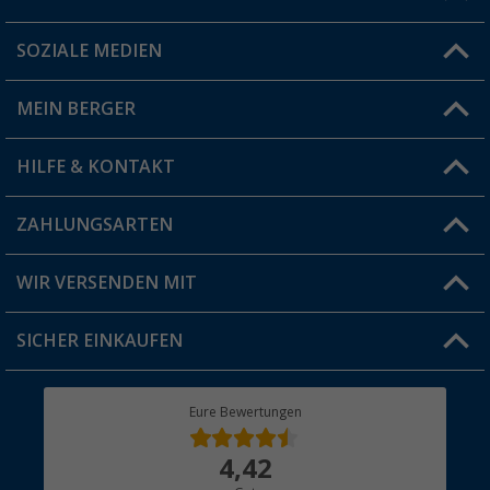
SOZIALE MEDIEN
Du hast eine Frage?
MEIN BERGER
Filiale finden
HILFE & KONTAKT
Vorteilskarte
Blog
ZAHLUNGSARTEN
FAQ & Kontakt
Produkttester
Versandinformationen
WIR VERSENDEN MIT
Jobs & Karriere
Click & Collect
SICHER EINKAUFEN
Geschenkgutschein
Rücksendung
Berger Bewusst
Eure Bewertungen
Bestellstatus
Über uns
4,42
Hauptkatalog