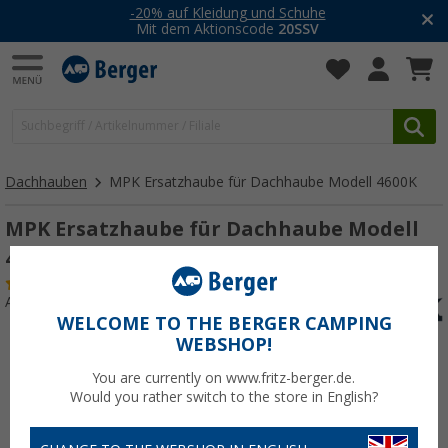
-20% auf Kleidung und Schuhe
Mit dem Aktionscode
20SSV
Dachhauben
MPK Ersatzhaube für Dachhaube Modell 4600K
MPK Ersatzhaube für Dachhaube Modell
4600K weiß
(3)
Art.-Nr.: 210180
WELCOME TO THE BERGER CAMPING
WEBSHOP!
You are currently on www.fritz-berger.de.
Would you rather switch to the store in English?