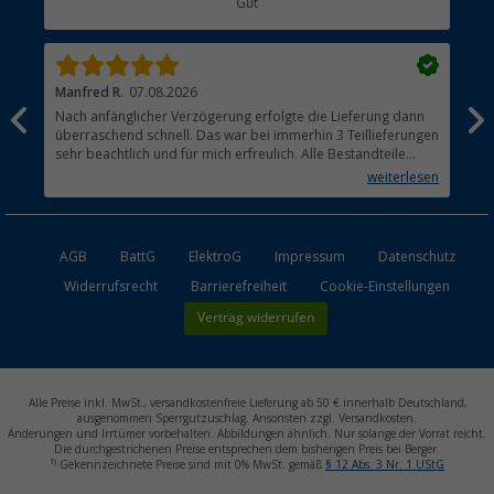
Gut
Händler werden
Manfred R.
07.08.2026
Han
Nach anfänglicher Verzögerung erfolgte die Lieferung dann
Sen
überraschend schnell. Das war bei immerhin 3 Teillieferungen
Lie
sehr beachtlich und für mich erfreulich. Alle Bestandteile
waren gut verpackt und in Ordnung. Das Gerät (Gasgrill)
weiterlesen
funktioniert bestens
AGB
BattG
ElektroG
Impressum
Datenschutz
Widerrufsrecht
Barrierefreiheit
Cookie-Einstellungen
Vertrag widerrufen
Alle Preise inkl. MwSt., versandkostenfreie Lieferung ab 50 € innerhalb Deutschland,
ausgenommen Sperrgutzuschlag. Ansonsten zzgl. Versandkosten.
Änderungen und Irrtümer vorbehalten. Abbildungen ähnlich. Nur solange der Vorrat reicht.
Die durchgestrichenen Preise entsprechen dem bisherigen Preis bei Berger.
1)
Gekennzeichnete Preise sind mit 0% MwSt. gemäß
§ 12 Abs. 3 Nr. 1 UStG