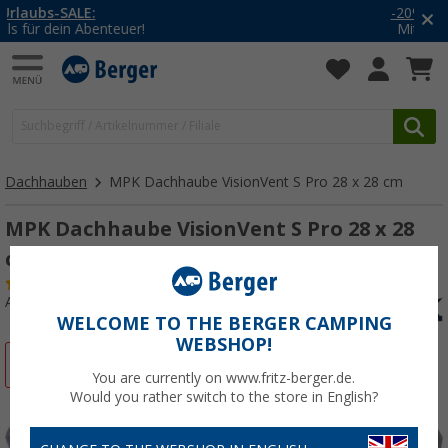
-20% auf Kleidung und Schuhe
Mit dem Aktionscode
20SSV
Dachhauben
MPK Dachhaube VisionVent S Pro 28 x 28 cm
MPK Dachhaube VisionVent S Pro 28 x 28
cm ohne Rollo weiß
(5)
Art.-Nr.: 274680
WELCOME TO THE BERGER CAMPING
WEBSHOP!
%
You are currently on www.fritz-berger.de.
Would you rather switch to the store in English?