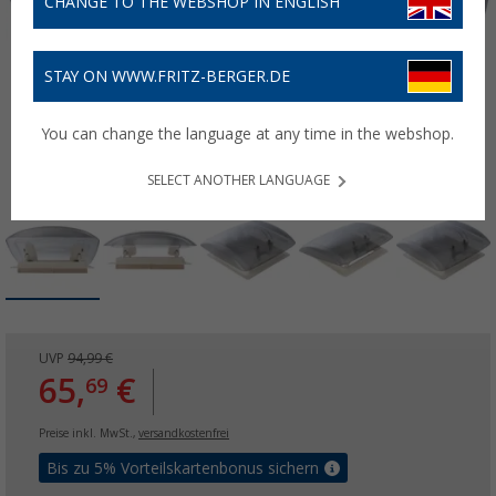
CHANGE TO THE WEBSHOP IN ENGLISH
STAY ON WWW.FRITZ-BERGER.DE
You can change the language at any time in the webshop.
SELECT ANOTHER LANGUAGE
UVP
94,99 €
65,
€
69
Preise inkl. MwSt.,
versandkostenfrei
Bis zu 5% Vorteilskartenbonus sichern