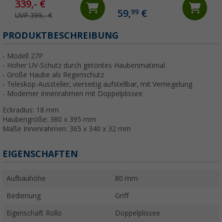
339,- €
59,
€
99
UVP 399,- €
(
PRODUKTBESCHREIBUNG
- Modell 27P
- Hoher UV-Schutz durch getöntes Haubenmaterial
- Große Haube als Regenschutz
- Teleskop-Aussteller, vierseitig aufstellbar, mit Verriegelung
- Moderner Innenrahmen mit Doppelplissee
Eckradius: 18 mm
Haubengröße: 380 x 395 mm
Maße Innenrahmen: 365 x 340 x 32 mm
EIGENSCHAFTEN
Aufbauhöhe
80 mm
Bedienung
Griff
Eigenschaft Rollo
Doppelplissee