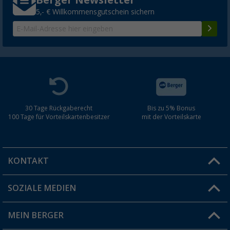
5,- € Willkommensgutschein sichern
30 Tage Rückgaberecht
Bis zu 5% Bonus
100 Tage für Vorteilskartenbesitzer
mit der Vorteilskarte
KONTAKT
SOZIALE MEDIEN
Du hast eine Frage?
MEIN BERGER
Filiale finden