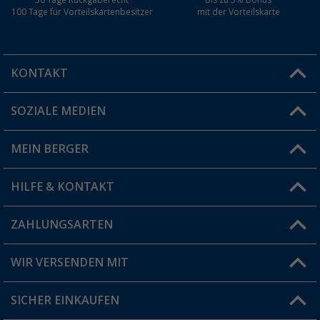
100 Tage für Vorteilskartenbesitzer
mit der Vorteilskarte
KONTAKT
SOZIALE MEDIEN
Du hast eine Frage?
MEIN BERGER
Filiale finden
HILFE & KONTAKT
Vorteilskarte
Blog
ZAHLUNGSARTEN
FAQ & Kontakt
Produkttester
Versandinformationen
WIR VERSENDEN MIT
Jobs & Karriere
Click & Collect
SICHER EINKAUFEN
Geschenkgutschein
Rücksendung