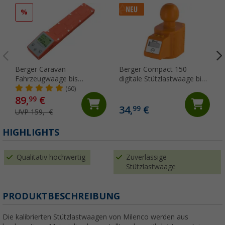
%
Berger Caravan
Berger Compact 150
Fahrzeugwaage bis
digitale Stützlastwaage bis
Gesamtgewicht 6.000 kg für
150 kg für
(60)
Wohnwagen & Wohnmobil
Anhängerkupplung
89,
€
99
34,
€
99
UVP 159,- €
HIGHLIGHTS
Qualitativ hochwertig
Zuverlässige
Stützlastwaage
PRODUKTBESCHREIBUNG
Die kalibrierten Stützlastwaagen von Milenco werden aus