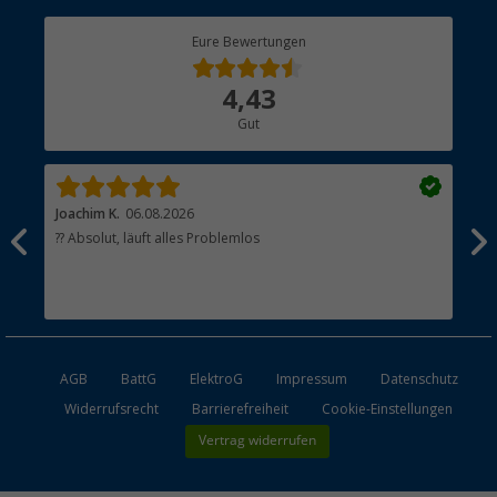
Berger Bewusst
Eure Bewertungen
Bestellstatus
Über uns
4,43
Hauptkatalog
Gut
Händler werden
Joachim K.
06.08.2026
And
l
?? Absolut, läuft alles Problemlos
Sch
he
esen
AGB
BattG
ElektroG
Impressum
Datenschutz
Widerrufsrecht
Barrierefreiheit
Cookie-Einstellungen
Vertrag widerrufen