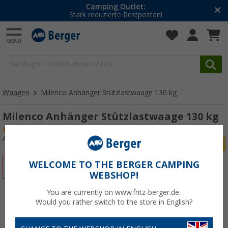
Camping Outlet:
Stark reduzierte Restposten!
Waagen
Milenco Anhänger Stützlastwaage 130 kg
Milenco Anhänger Stützlastwaage 130 kg
(5)
Art.-Nr.: 214472
WELCOME TO THE BERGER CAMPING
%
WEBSHOP!
You are currently on www.fritz-berger.de.
Would you rather switch to the store in English?