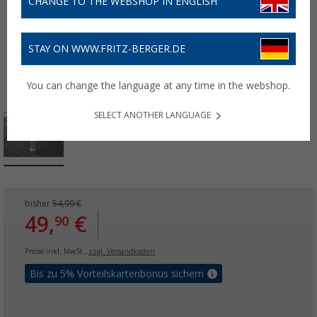
CHANGE TO THE WEBSHOP IN ENGLISH
STAY ON WWW.FRITZ-BERGER.DE
You can change the language at any time in the webshop.
SELECT ANOTHER LANGUAGE
bisher
54,99 €
49,
€
90
Preise inkl. MwSt.,
zzgl. Versandkosten
Bis zu 5% Vorteilskartenbonus sichern