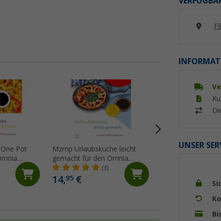
VERFÜGBAR
Fi
INFORMAT
Ve
Ku
Di
UNSER SER
 One Pot
Mzmp Urlaubsküche leicht
Omnia Kochbuch a
Omnia
gemacht für den Omnia
(9)
Backofen Kochbuch 108
(3)
Seiten
14,
€
19,
€
95
50
Si
Ko
Bi