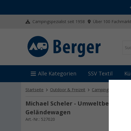
-20% auf Kleidung und Schuhe
Mit dem Aktionscode
20SSV
Campingspezialist seit 1958
Über 100 Fachmärkt
Alle Kategorien
SSV Textil
Kü
Startseite
Outdoor & Freizeit
Campingliteratur
Michael Scheler - Umweltbewusst 
Geländewagen
Art.-Nr.: 527020