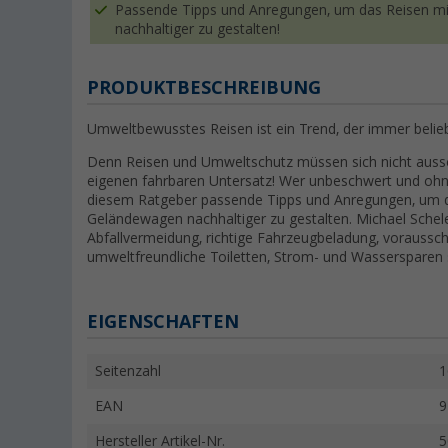
Passende Tipps und Anregungen, um das Reisen m
nachhaltiger zu gestalten!
PRODUKTBESCHREIBUNG
Umweltbewusstes Reisen ist ein Trend, der immer belieb
Denn Reisen und Umweltschutz müssen sich nicht aussch
eigenen fahrbaren Untersatz! Wer unbeschwert und ohne
diesem Ratgeber passende Tipps und Anregungen, um 
Geländewagen nachhaltiger zu gestalten. Michael Schele
Abfallvermeidung, richtige Fahrzeugbeladung, voraussc
umweltfreundliche Toiletten, Strom- und Wassersparen
EIGENSCHAFTEN
Seitenzahl
1
EAN
9
Hersteller Artikel-Nr.
5