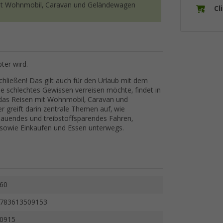
it Wohnmobil, Caravan und Geländewagen
Cl
ter wird.
ließen! Das gilt auch für den Urlaub mit dem
 schlechtes Gewissen verreisen möchte, findet in
das Reisen mit Wohnmobil, Caravan und
r greift darin zentrale Themen auf, wie
hauendes und treibstoffsparendes Fahren,
 sowie Einkaufen und Essen unterwegs.
60
783613509153
0915