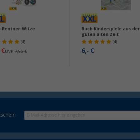
 Rentner-Witze
Buch Kinderspiele aus der
guten alten Zeit
(4)
(4)
€
6,- €
UVP
7,95 €
schein