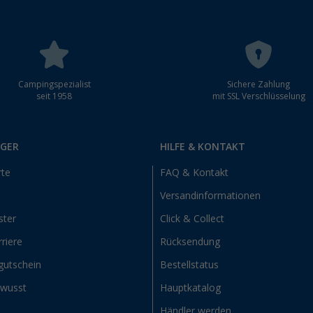
Campingspezialist
Sichere Zahlung
seit 1958
mit SSL Verschlüsselung
RGER
HILFE & KONTAKT
rte
FAQ & Kontakt
Versandinformationen
ster
Click & Collect
riere
Rücksendung
gutschein
Bestellstatus
ewusst
Hauptkatalog
Händler werden