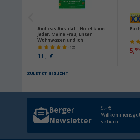
h -
Andreas Austilat - Hotel kann
Buch
iches
jeder. Meine Frau, unser
Wohnwagen und ich
(10)
5,
99
11,- €
ZULETZT BESUCHT
5,- €
Berger
Willkommensgut
Newsletter
sichern