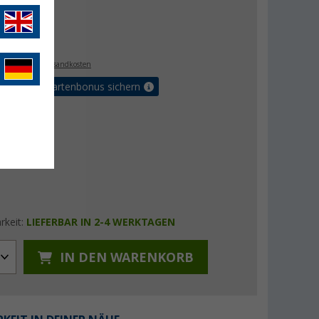
 €
€
9
. MwSt.,
zzgl. Versandkosten
5% Vorteilskartenbonus sichern
rkeit:
LIEFERBAR IN 2-4 WERKTAGEN
IN DEN WARENKORB