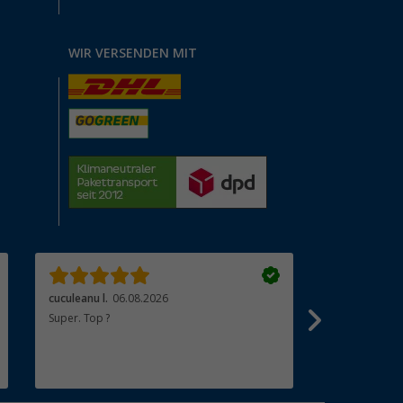
WIR VERSENDEN MIT
cuculeanu l.
06.08.2026
Bärbel K.
06.
Super. Top ?
Sehr gute Ko
auf dem neues
Lieferung. Em