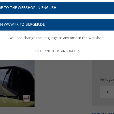
UVP
19,95
E TO THE WEBSHOP IN ENGLISH
16,
9
Preise inkl
ON WWW.FRITZ-BERGER.DE
Bis zu 
You can change the language at any time in the webshop.
SELECT ANOTHER LANGUAGE
Verfügba
1