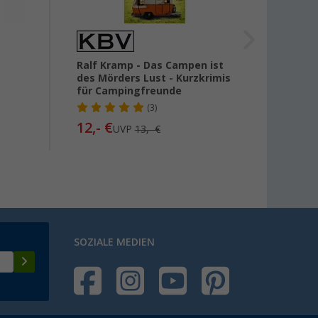
Ralf Kramp - Das Campen ist
Torste
des Mörders Lust - Kurzkrimis
die e
für Campingfreunde
wisse
(3)
12,- €
14,
99
UVP
13,- €
SOZIALE MEDIEN