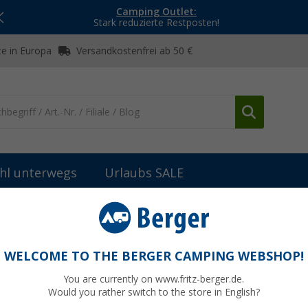
Camping Outlet:
Stark reduzierte Restposten!
e in Europa
Versandkostenfrei ab 50 €
hl unterwegs
Urlaubs SALE
Sachbücher & Lustiges
Michael Scheler - Umweltbewusst Reisen 
Reisen mit Wohnmobil, Caravan &
WELCOME TO THE BERGER CAMPING WEBSHOP!
You are currently on www.fritz-berger.de.
Would you rather switch to the store in English?