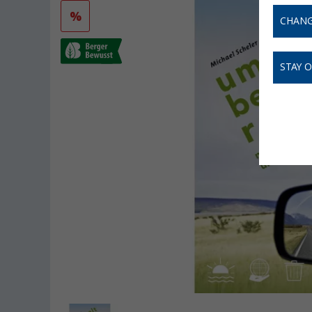
%
CHANG
STAY 