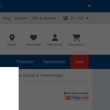
Urlaubs-SALE:
Top-Deals für dein Abenteuer!
Blog
Karriere
Hilfe & Kontakt
DE | DE
Filialen
Merkzettel
Mein Konto
Warenkorb
Themen
Neuheiten
Sale
mit Wohnmobil, Caravan & Geländewagen