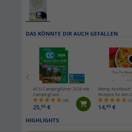
DAS KÖNNTE DIR AUCH GEFALLEN
ACSI Campingführer 2026 mit
Mzmp Kochbuch:
CampingCard
Rezepte für den 
Ermäßigungskarte (Deutsch)
Backofen
(38)
(2)
25,
€
14,
€
95
95
HIGHLIGHTS