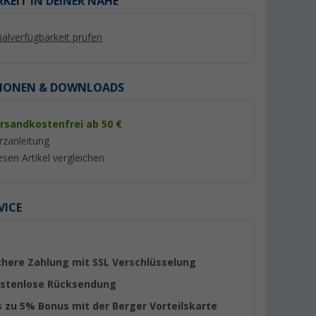
KEIT IN DEINER NÄHE
lialverfügbarkeit prüfen
IONEN & DOWNLOADS
rsandkostenfrei ab 50 €
rzanleitung
esen Artikel vergleichen
VICE
uf Deutsch
Andreas Austilat - Hotel kann
Marie-Christine Holl
jeder. Meine Frau, unser
LIFE - Mein persönl
Wohnwagen und ich
Logbuch
(10)
(2)
11,- €
15,
€
99
chere Zahlung mit SSL Verschlüsselung
stenlose Rücksendung
s zu 5% Bonus mit der Berger Vorteilskarte