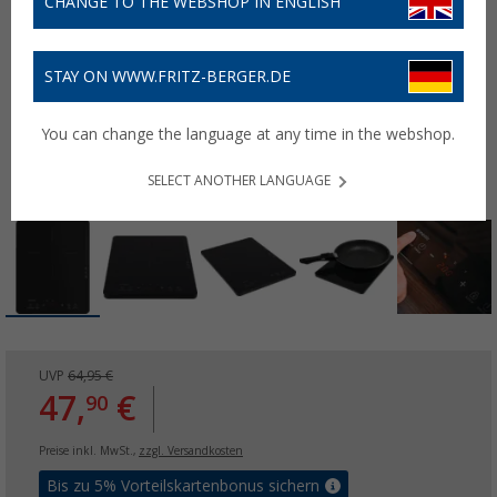
CHANGE TO THE WEBSHOP IN ENGLISH
STAY ON WWW.FRITZ-BERGER.DE
You can change the language at any time in the webshop.
SELECT ANOTHER LANGUAGE
UVP
64,95 €
47,
€
90
Preise inkl. MwSt.,
zzgl. Versandkosten
Bis zu 5% Vorteilskartenbonus sichern