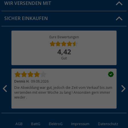
Versandinformationen
WIR VERSENDEN MIT
Jobs & Karriere
Click & Collect
SICHER EINKAUFEN
Geschenkgutschein
Rücksendung
Berger Bewusst
Eure Bewertungen
Bestellstatus
Über uns
4,42
Hauptkatalog
Gut
Händler werden
Dennis H.
09.08.2026
Ann
Die Abwicklung war gut, jedoch die Zeit vom Verkauf bis zum
Sch
versenden mit einer Woche zu lang ! Ansonsten gern immer
wieder .
AGB
BattG
ElektroG
Impressum
Datenschutz