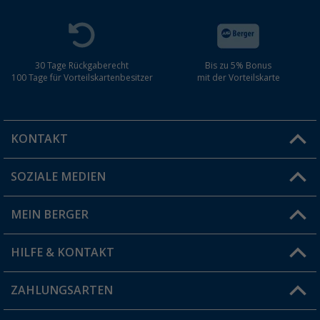
30 Tage Rückgaberecht
Bis zu 5% Bonus
100 Tage für Vorteilskartenbesitzer
mit der Vorteilskarte
KONTAKT
SOZIALE MEDIEN
Du hast eine Frage?
MEIN BERGER
Filiale finden
HILFE & KONTAKT
Vorteilskarte
Blog
ZAHLUNGSARTEN
FAQ & Kontakt
Produkttester