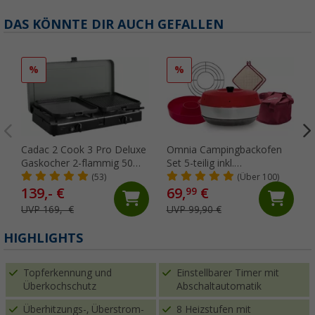
DAS KÖNNTE DIR AUCH GEFALLEN
%
%
Cadac 2 Cook 3 Pro Deluxe
Omnia Campingbackofen
Gaskocher 2-flammig 50
Set 5-teilig inkl.
mbar
Silikonbackform,
(53)
(Über 100)
Aufbackgitter,
139,- €
69,
€
99
Transporttasche &
UVP 169,- €
UVP 99,90 €
Topflappen
HIGHLIGHTS
Topferkennung und
Einstellbarer Timer mit
Überkochschutz
Abschaltautomatik
Überhitzungs-, Überstrom-
8 Heizstufen mit