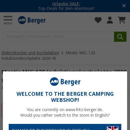
-20% auf Kleidung und Schuhe
Mit dem Aktionscode
20SSV
Elektrokocher und Kochplatten
Mestic MIC-120
Induktionskochplatte 2000 W
Mestic MIC-120 Induktionskochplatte 2000
W
Art.-Nr.: 101899
WELCOME TO THE BERGER CAMPING
WEBSHOP!
%
You are currently on www.fritz-berger.de.
Would you rather switch to the store in English?